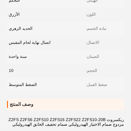
الهيكل:
التحكم
اللون:
الأزرق
مادة الجسم:
الحديد الزهري
الاتصال:
اتصال نهاية لحام المقبس
الضمان:
سنة واحدة
الحجم:
10
ضغط العمل:
الضغط المتوسط
وصف المنتج
ريكسروث Z2FS Z2FS6 Z2FS10 Z2FS16 Z2FS22 Z2FS10-20B
مزدوج صمام الاختيار الهيدروليكي صمام تخفيف الخانق الهيدروليكي