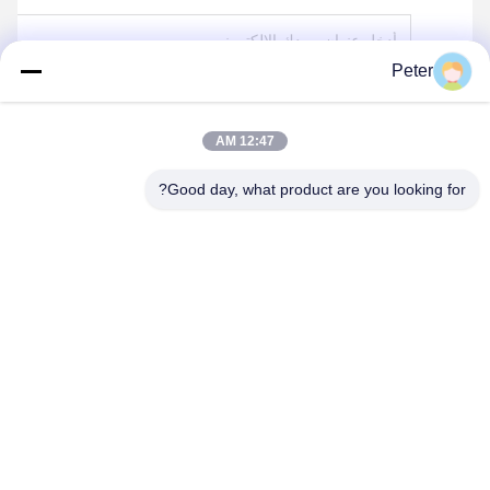
Peter
يرسل
12:47 AM
Good day, what product are you looking for?
BETTER PARTS MACHINERY CO., LTD.
bbonniee@163.com
86--13535077468
الغرفة 301-2295، المبنى 6، طريق كيلين، منطقة تيانهي، غوانغجو