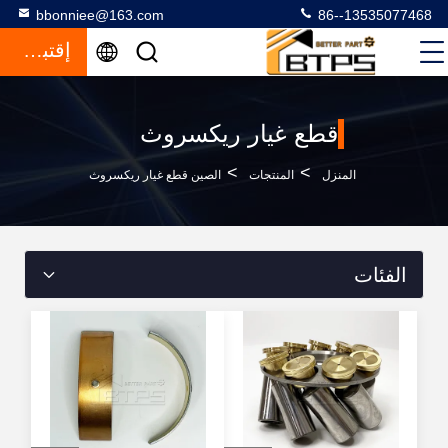
bbonniee@163.com
86--13535077468
إقتباس
قطع غيار ريكسروث
>
>
المنزل
المنتجات
الصين قطع غيار ريكسروث
الفئات