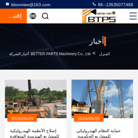
bbonniee@163.com
86--13535077468
إقتباس
أخبار
>
المنزل
BETTER PARTS Machinery Co., Ltd. أخبار الشركة
2026/05/29
2024/05/15
حماية النظام الهيدروليكي
إصلاح الأنظمة الهيدروليكية
للمشاريع الحكومية.
للمشاريع الهندسية المتعاقدة