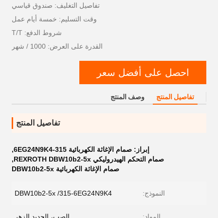
تفاصيل التغليف: صندوق قياسي
وقت التسليم: خمسة أيام عمل
شروط الدفع: T/T
القدرة على العرض: 1000 / شهر
احصل على أفضل سعر
تفاصيل المنتج
وصف المنتج
تفاصيل المنتج
إبراز:
صمام الإغاثة الكهربائية 315-6EG24N9K4
,
صمام التحكم الهيدروليكي REXROTH DBW10b2-5x
,
صمام الإغاثة الكهربائية DBW10b2-5x
النموذج:
DBW10b2-5x /315-6EG24N9K4
المواد:
الصب، الحديد الزهر