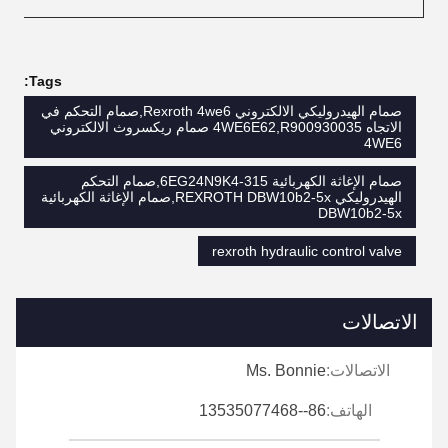
Tags:
صمام الهيدروليكي الالكتروني Rexroth 4we6,صمام التحكم في
الاتجاه 4WE6E62,R900930035 صمام ريكسروث الالكتروني
4WE6
صمام الإغاثة الكهربائية 315-6EG24N9K4,صمام التحكم
الهيدروليكي REXROTH DBW10b2-5x,صمام الإغاثة الكهربائية
DBW10b2-5x
rexroth hydraulic control valve
الاتصالات
الاتصالات:
Ms. Bonnie
الهاتف:
86--13535077468