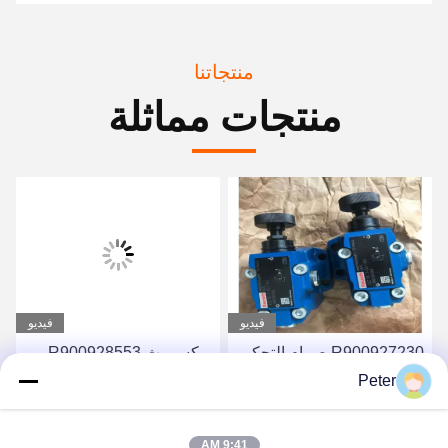
منتجاتنا
منتجات مماثلة
فيديو
فيديو
R900927230 صمام التحكم
ريكسروث R900928553
الهيدروليكي Rexroth صمام
صمام هيدروليكي متناسب
Peter
نسبي 4WREE10E75-
R900927230
4WREE10E75-
23/G24K31/A1V
احصل على أفضل سعر
احصل على أفضل سعر
9:41 AM