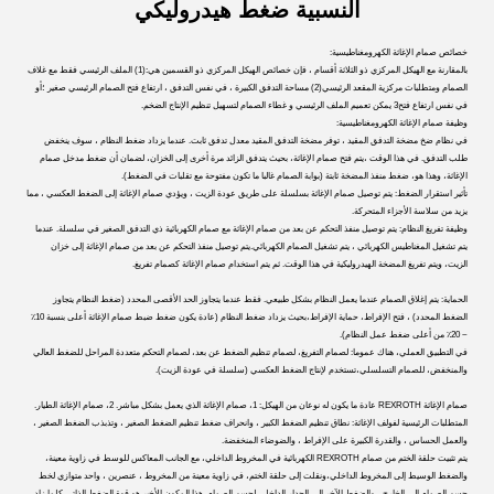
النسبية ضغط هيدروليكي
خصائص صمام الإغاثة الكهرومغناطيسية:
بالمقارنة مع الهيكل المركزي ذو الثلاثة أقسام ، فإن خصائص الهيكل المركزي ذو القسمين هي:(1) الملف الرئيسي فقط مع غلاف
الصمام ومتطلبات مركزية المقعد الرئيسي(2) مساحة التدفق الكبيرة ، في نفس التدفق ، ارتفاع فتح الصمام الرئيسي صغير ؛أو
في نفس ارتفاع فتح3 يمكن تعميم الملف الرئيسي و غطاء الصمام لتسهيل تنظيم الإنتاج الضخم.
وظيفة صمام الإغاثة الكهرومغناطيسية:
في نظام ضخ مضخة التدفق المقيد ، توفر مضخة التدفق المقيد معدل تدفق ثابت. عندما يزداد ضغط النظام ، سوف ينخفض
طلب التدفق. في هذا الوقت ،يتم فتح صمام الإغاثة، بحيث يتدفق الزائد مرة أخرى إلى الخزان، لضمان أن ضغط مدخل صمام
الإغاثة، وهذا هو، ضغط منفذ المضخة ثابتة (بوابة الصمام غالبا ما تكون مفتوحة مع تقلبات في الضغط).
تأثير استقرار الضغط: يتم توصيل صمام الإغاثة بسلسلة على طريق عودة الزيت ، ويؤدي صمام الإغاثة إلى الضغط العكسي ، مما
يزيد من سلاسة الأجزاء المتحركة.
وظيفة تفريغ النظام: يتم توصيل منفذ التحكم عن بعد من صمام الإغاثة مع صمام الكهربائية ذي التدفق الصغير في سلسلة. عندما
يتم تشغيل المغناطيس الكهربائي ، يتم تشغيل الصمام الكهربائي.يتم توصيل منفذ التحكم عن بعد من صمام الإغاثة إلى خزان
الزيت، ويتم تفريغ المضخة الهيدروليكية في هذا الوقت. ثم يتم استخدام صمام الإغاثة كصمام تفريغ.
الحماية: يتم إغلاق الصمام عندما يعمل النظام بشكل طبيعي. فقط عندما يتجاوز الحد الأقصى المحدد (ضغط النظام يتجاوز
الضغط المحدد) ، فتح الإفراط، حماية الإفراط،بحيث يزداد ضغط النظام (عادة يكون ضغط ضبط صمام الإغاثة أعلى بنسبة 10٪
~ 20٪ من أعلى ضغط عمل النظام).
في التطبيق العملي، هناك عموما: لصمام التفريغ، لصمام تنظيم الضغط عن بعد، لصمام التحكم متعددة المراحل للضغط العالي
والمنخفض، للصمام التسلسلي،تستخدم لإنتاج الضغط العكسي (سلسلة في عودة الزيت).
صمام الإغاثة REXROTH عادة ما يكون له نوعان من الهيكل: 1، صمام الإغاثة الذي يعمل بشكل مباشر. 2، صمام الإغاثة الطيار.
المتطلبات الرئيسية لفولف الإغاثة: نطاق تنظيم الضغط الكبير ، وانحراف ضغط تنظيم الضغط الصغير ، وتذبذب الضغط الصغير ،
والعمل الحساس ، والقدرة الكبيرة على الإفراط ، والضوضاء المنخفضة.
يتم تثبيت حلقة الختم من صمام REXROTH الكهربائية في المخروط الداخلي، مع الجانب المعاكس للوسط في زاوية معينة،
والضغط الوسيط إلى المخروط الداخلي،ونقلت إلى حلقة الختم، في زاوية معينة من المخروط ، عنصرين ، واحد متوازي لخط
جسم الصمام إلى الخارج ، والضغط الآخر إلى الجدار الداخلي لجسم الصمام. هذا المكون الأخير هو قوة الضغط الذاتي.كلما زاد