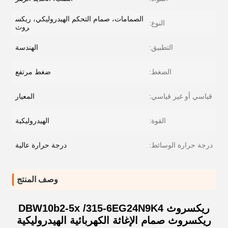
الصمامات، صمام التحكم الهيدروليكي، ريكس
النوع:
روث
التطبيق:
الهندسة
الضغط:
ضغط مرتفع
قياسي أو غير قياسي:
المعيار
القوة:
الهيدروليكية
درجة حرارة الوسائط:
درجة حرارة عالية
وصف المنتج
ريكسروث DBW10b2-5x /315-6EG24N9K4
ريكسروث صمام الإغاثة الكهربائية الهيدروليكية