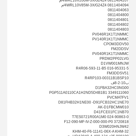
0811404207 4WRL16V200M-3X/G24Z4/م
0811404094 4WRL10V85M-3X/G24Z4/م
0811404063
0811404800
0811404801
0811404802
0811404803
PV046R1K1T1NMMC
PV140R1K1T1NMMC
CPOM3DDV50
FM2DDSV
PV040R1K1T1NMMC
PRDM2PP02LVG
D1VW001MNJW
R4R06-593-11-B5 016-95331-5
FM3DDSV51
R4RP103-00311B1BSP10
ب10-2-8ف
D1FBA32HC0NG00
3349111060 PGP511A0110CA1H2ND5D4B1B1
PVCMATFV1
D81FHB32H1NE00 -D91FCB32HC1NE70
AK-D1FBCMW010
D41FCE01FC1NB70
T7ES0721R00A1M0 024-90863-0
3720818 F12-090-MF-IV-Z-000-000-P0
D3W020HNJW42
KHM-40-F6-11141-06X-A KHM-32