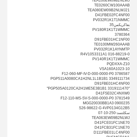
TEA100EW09B2NLWJ
TE0260CW100AAAB
TEA080EW09B2NLWJ21
D41FBE02FC4NF00
PV032R1K1T1NMMC
بفاكريكمن35
PV180R1K1T1WMMC
3780364
D91FBE01HC1NF00
TE0100MW260AAAB
PV032R1K1AYNMTP
R4V1053311A1 016-88219-0
PV140R1K1T1WMMC
PQDXXA-Z10
VSA160A1023-10
3786587 F12-060-MF-IV-D-000-0000-P0
PGP511A0080CA1H2NL1L1B1B1 3349111734
D91FBE01HC4NF00
"3319111470 PGP505A0120CA2H1ME5E3B1B1"
D41FSE02C4NXW0
3781549 F12-110-MS-SV-S-000-0000-P0
0900235 MGG20030BB1A3
S26-98622-G 4VP0134G12B5
سكلتسد-250-10-07
TEA063EW09B2NLWJ
D41FCE01FC1NE70
D41FCB31FC1NE70
D111FBE01LC4NF00