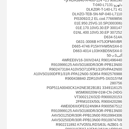
908190 HDA3840-A-400-124 <25 م>
دلهزو-T-040-L7131
DLKZ0R-T-140-L71 41
DLHZO-TEB-SN-NP-040-L7110
PIS3092/2,2 EL.cod.77669856
01E.950.25VG.10.SP(300306)
01E.170.10VG.30.EP 300147
01NL.400.10VG.30.EP 307252
D634-514A
G631-3006B H75JOFM4VBR
D665-4746 P15HYHW5NSX4-0
D663-4014 L03HXBD5NSX4-0
ألب3-د-50
4WREE6V16-3X/V/24A1 R901496440
R910999125 A4VSO180DR/3OR-PPB13N00
R902473184 A10VSO71DFR1/31RVPA42N00
A10VSO100DFR1/31R-PPA12N00-SO854 R902576988
R900438840 ZDR10VP5-3X/315YM
280756
3349116125 PGP511A0040CK1H2NE3E2B1B1
WSM06020W-01M-CN-24DG
VT300212X/32D R900020153
2FRM103X/50L R900420286
4WE6D6X/OFEG24N9K4 R900567512
R910999125 A4VSO180DR/3OR-PPB13N00
A4VSO125DR/30R-PPB13N00 R910994306
A4VSO250DR/30R-PPB13N00 R910974769
R902211892 A7VO55LRDS/63L-NZB01-S