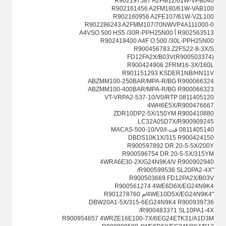
R902197587 A2FM12/61W-VPB040
R902161456 A2FM180/61W-VAB100
R902160956 A2FE107/61W-VZL100
R902286243 A2FMM107/70NWVP4A111000-0
R902563513 أ A4VSO 500 HS5 /30R-PPH25N00
R902419400 A4F O 500 /30L-PPH25N00
R900456783 Z2FS22-8-3X/S
FD12FA2X/B03V(R900503374)
R900424906 2FRM16-3X/160L
R901151293 KSDER1NB/HN11V
ABZMM100-250BAR/MPA-R/BG R900066324
ABZMM100-400BAR/MPA-R/BG R900066323
VT-VRPA2-537-10/V0/RTP 0811405120
4WH6E5X/R900476667
ZDR10DP2-5X/150YM R900410880
LC32A05D7X/R900909245
0811405140 فت-MACAS-500-10/V0/I
DBDS10K1X/315 R900424150
R900597892 DR 20-5-5X/200Y
R900596754 DR 20-5-5X/315YM
4WRA6E30-2X/G24N9K4/V R900902940
"R900599536 SL20PA2-4X/
R900503669 FD12PA2X/B03V
R900561274 4WE6D6X/EG24N9K4
"4WE10D5X/EG24N9K4/م R901278760
DBW20A1-5X/315-6EG24N9K4 R900939736
R900483371 SL10PA1-4X/
R900954657 4WRZE16E100-7X/6EG24ETK31/A1D3M