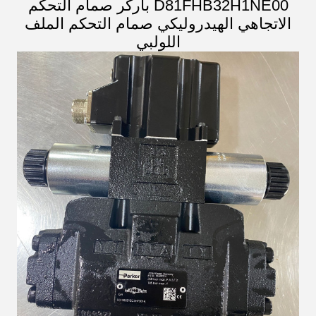
D81FHB32H1NE00 باركر صمام التحكم
الاتجاهي الهيدروليكي صمام التحكم الملف
اللولبي