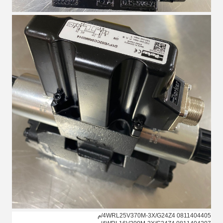
0811404405 4WRL25V370M-3X/G24Z4/م