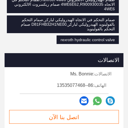
الاتجاه 4WE6E62,R900930035 صمام ريكسروث الالكتروني
4WE6
صمام التحكم في الاتجاه الهيدروليكي لباركر,صمام التحكم
بالفولينويد الهيدروليكي لباركر,D81FHB32H1NE00 صمام
التحكم بالفولينويد
rexroth hydraulic control valve
الاتصالات
الاتصالات:
Ms. Bonnie
الهاتف:
86--13535077468
اتصل بنا الآن