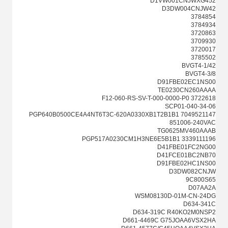
D1VW001CNJWXG452
D3DW004CNJW42
3784854
3784934
3720863
3709930
3720017
3785502
BVGT4-1/42
BVGT4-3/8
D91FBE02EC1NS00
TE0230CN260AAAA
3722618 F12-060-RS-SV-T-000-0000-P0
SCP01-040-34-06
7049521147 PGP640B0500CE4A4NT6T3C-620A0330XB1T2B1B1
851006-240VAC
TG0625MV460AAAB
3339111196 PGP517A0230CM1H3NE6E5B1B1
D41FBE01FC2NG00
D41FCE01BC2NB70
D91FBE02HC1NS00
D3DW082CNJW
9C800S65
D07AA2A
WSM08130D-01M-CN-24DG
D634-341C
D634-319C R40KO2M0NSP2
D661-4469C G75JOAA6VSX2HA