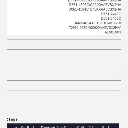
D661-4577C/G45HOAA4VSX2HA
D661-4506C/G23JOAA6VSX2HA
D661-4594C G75KXAA5VSX2HA
D661-4443C
D661-6460C
D662-4014 D01JABF6VSX2-A
"D661-4636 G60KOAA5VSX2HA"
AE901003
Tags:
صمام الهيدروليكي الالكتروني Rexroth 4we6,صمام التحكم في