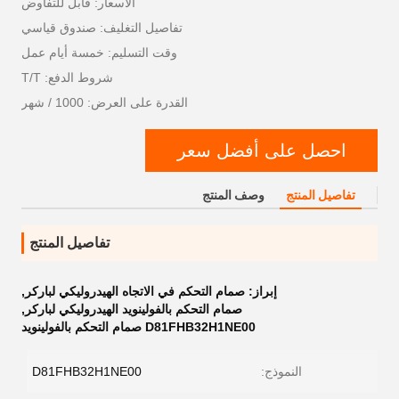
الأسعار: قابل للتفاوض
تفاصيل التغليف: صندوق قياسي
وقت التسليم: خمسة أيام عمل
شروط الدفع: T/T
القدرة على العرض: 1000 / شهر
احصل على أفضل سعر
تفاصيل المنتج
وصف المنتج
تفاصيل المنتج
إبراز:
صمام التحكم في الاتجاه الهيدروليكي لباركر
,
صمام التحكم بالفولينويد الهيدروليكي لباركر
,
D81FHB32H1NE00 صمام التحكم بالفولينويد
النموذج:
D81FHB32H1NE00