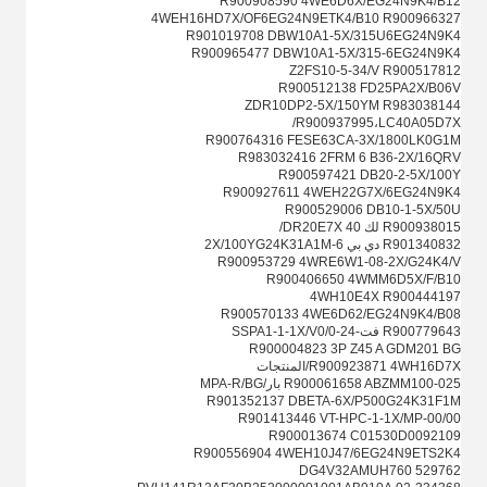
R900908590 4WE6D6X/EG24N9K4/B12
4WEH16HD7X/OF6EG24N9ETK4/B10 R900966327
R901019708 DBW10A1-5X/315U6EG24N9K4
R900965477 DBW10A1-5X/315-6EG24N9K4
Z2FS10-5-34/V R900517812
R900512138 FD25PA2X/B06V
ZDR10DP2-5X/150YM R983038144
R900937995،LC40A05D7X/
R900764316 FESE63CA-3X/1800LK0G1M
R983032416 2FRM 6 B36-2X/16QRV
R900597421 DB20-2-5X/100Y
R900927611 4WEH22G7X/6EG24N9K4
R900529006 DB10-1-5X/50U
R900938015 لك 40 DR20E7X/
R901340832 دي بي 6-2X/100YG24K31A1M
R900953729 4WRE6W1-08-2X/G24K4/V
R900406650 4WMM6D5X/F/B10
4WH10E4X R900444197
R900570133 4WE6D62/EG24N9K4/B08
R900779643 فت-SSPA1-1-1X/V0/0-24
R900004823 3P Z45 A GDM201 BG
R900923871 4WH16D7X/المنتجات
R900061658 ABZMM100-025 بار/MPA-R/BG
R901352137 DBETA-6X/P500G24K31F1M
R901413446 VT-HPC-1-1X/MP-00/00
R900013674 C01530D0092109
R900556904 4WEH10J47/6EG24N9ETS2K4
DG4V32AMUH760 529762