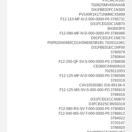
PVCMCR1N1
TG0625MV450AAAB
D41FBE02FC1NS00
PV140R1K1T1NMMCX5899
3785731 F12-110-MF-IV-Z-000-0000-P0
D31FCE02DC1NB70
B43003PS
3786986 F12-090-MF-IV-D-000-0000-P0
D91FCE01FC1NE70
PGP620A0460CD1H3NE6E5B1B1 7029111061
D31FBE01EC1NF00
3780979
3780644
3788838 F12-250-QF-SV-S-000-0000-P0
CE080C04N00N10
7029112053
F12-125-MF-IV-D-000-0000-P0 3786589
3783319
016-89138-0 C4V105303B1
3785819 F12-125-MS-SV-S-000-000-PO
3786916
D31FCE01CC4NB70
D3FCB32SC9NS0319
3780803 F12-080-RS-SV-T-000-0000-P0
3786812 F12-040-MS-SV-T-000-0000-P0
3784022
3720147
3786920