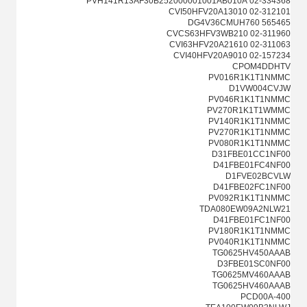
02-334368 PVH141R13AF30B252000001001AB010A
02-312101 CVI50HFV20A13010
DG4V36CMUH760 565465
02-311960 CVCS63HFV3WB210
02-311063 CVI63HFV20A21610
02-157234 CVI40HFV20A9010
CPOM4DDHTV
PV016R1K1T1NMMC
D1VW004CVJW
PV046R1K1T1NMMC
PV270R1K1T1WMMC
PV140R1K1T1NMMC
PV270R1K1T1NMMC
PV080R1K1T1NMMC
D31FBE01CC1NF00
D41FBE01FC4NF00
D1FVE02BCVLW
D41FBE02FC1NF00
PV092R1K1T1NMMC
TDA080EW09A2NLW21
D41FBE01FC1NF00
PV180R1K1T1NMMC
PV040R1K1T1NMMC
TG0625HV450AAAB
D3FBE01SC0NF00
TG0625MV460AAAB
TG0625HV460AAAB
PCD00A-400