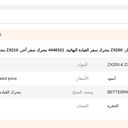
ت
از:
ZX200 محرك سفر القيادة النهائية
,
4448321 محرك سفر آخر
,
ZX210 محرك السفر Assy
ZX200-6 Z
المواد:
أسود
الأسعار:
ated price
BETTERP
وصف المنتج:
محرك القيادة 
الحفرة
الضمان: