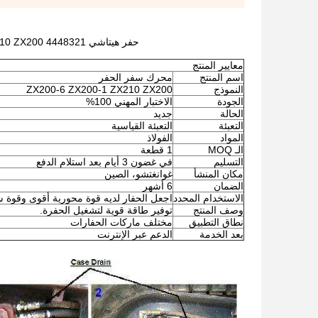
حفر هيتاشي 4448321 ZX200-6 ZX200-1 ZX210 ZX200 محرك السفر Assy ZX200 المحرك النهائي
معايير المنتج
اسم المنتج
محرك سفر الحفر
النموذج
ZX200-6 ZX200-1 ZX210 ZX200
الجودة
الاختبار المهني 100%
الحالة
جديد
التعبئة
التعبئة القياسية
المواد
الفولاذ
الـ MOQ
1 قطعة
التسليم
في غضون 3 أيام بعد استلام الدفع
مكان المنشأ
غوانغتشو، الصين
الضمان
6 أشهر
الاستخدام المحدد
اجعل الحفار لديه قوة محورية أقوى وقوة ش
وصف المنتج
توفير طاقة قوية لتشغيل الحفرة.
نطاق التطبيق
مختلف ماركات الحفارات
بعد الخدمة
الدعم عبر الإنترنت