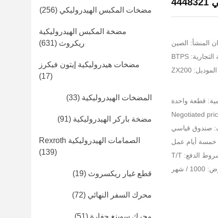
مضخات المكبس الهيدروليكي
(256)
مضخة المكبس الهيدروليكية
ن المنشأ: الصين
ريكروث
(631)
تجارية: BTPS
مضخات هيدروليكية إيتون فيكرز
موديل: ZX200
(17)
المضخات الهيدروليكية
(33)
مية: قطعة واحدة
مضخة باركر الهيدروليكية
(91)
ف: صندوق قياسي
الصمامات الهيدروليكية Rexroth
 خمسة أيام عمل
(139)
وط الدفع: T/T
 / شهر
قطع غيار ريكسروث
(19)
محرك السفر النهائي
(72)
محرك سوينغ حفارة
(51)