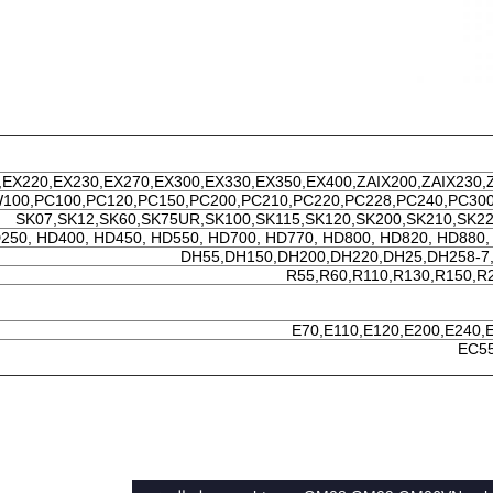
EX220,EX230,EX270,EX300,EX330,EX350,EX400,ZAIX200,ZAIX230,Z
100,PC100,PC120,PC150,PC200,PC210,PC220,PC228,PC240,PC300
SK07,SK12,SK60,SK75UR,SK100,SK115,SK120,SK200,SK210,SK22
250, HD400, HD450, HD550, HD700, HD770, HD800, HD820, HD880,
DH55,DH150,DH200,DH220,DH25,DH258-7
R55,R60,R110,R130,R150,R
E70,E110,E120,E200,E240,
EC55