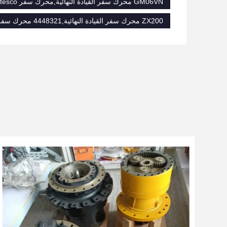
GM06VN محرك سفر القيادة النهائية,محرك سفر nabtesco GM08 GM09,GM06VN nabtesco محرك السفر
ZX200 محرك سفر القيادة النهائية,4448321 محرك سفر آخر,ZX210 محرك السفر Assy