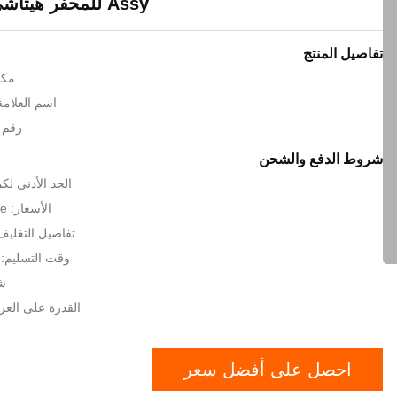
Assy للمحفر هيتاشي 4448321
تفاصيل المنتج
مكا
اسم العلامة ال
رقم ال
شروط الدفع والشحن
الحد الأدنى لك
الأسعار: Negotiated price
تفاصيل التغلي
وقت التسليم:
شر
القدرة على العرض: 1000
احصل على أفضل سعر