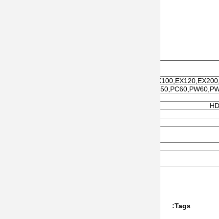
EX60,EX100,EX120,EX200,
PC30,PC35,PC40,PC50,PC60,PW60,PW
HD
Tags: