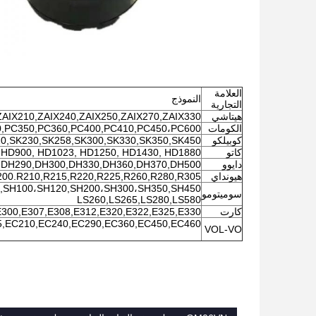
العلامة
النموذج
التجارية
هيتاشي
AIX210,ZAIX240,ZAIX250,ZAIX270,ZAIX330
الكومات
,PC350,PC360,PC400,PC410,PC450،PC600،
كوبيلكو
0,SK230,SK258,SK300,SK330,SK350,SK450
كاتو
 HD900, HD1023, HD1250, HD1430, HD1880
دايوو
,DH290,DH300,DH330,DH360,DH370,DH500
هيونداي
200.R210,R215,R220,R225,R260,R280,R305
SH100،SH120,SH200،SH300،SH350,SH450,
سوميتومو
LS260,LS265,LS280,LS580
كارت
E300,E307,E308,E312,E320,E322,E325,E330
,EC210,EC240,EC290,EC360,EC450,EC460
VOL-VO