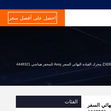
احصل على أفضل سعر
يتاشي 4448321
الفئات
 القيادة النهائي السفر