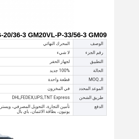
20/36-3 GM20VL-P-33/56-3 GM09
الوصف
المحرك النهائي
رقم الجزء
لا شيء
التطبيق
لجهاز الحفر
الحالة
100% جديد
الـ MOQ
قطعة واحدة
الموعد المحدد
في المخزون
طريق الشحن
DHL,FEDEX,UPS,TNT Express
الدفع
تأمين التجارة، التحويل المصرفي، ويستر
يونيون، بطاقة الائتمان، باي بال