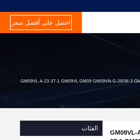
احصل على أفضل سعر
الفئات
روليكي للسيارات الحرارية GM09VL-A-23-