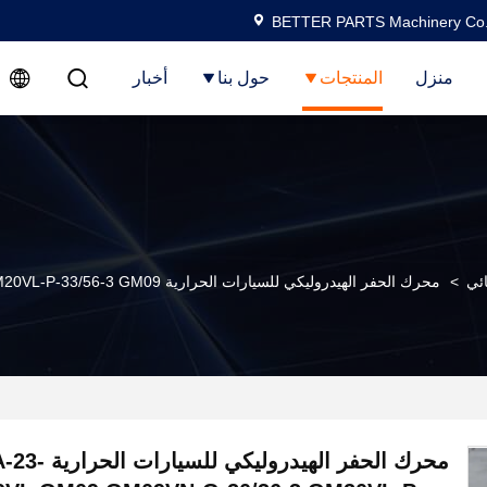
BETTER PARTS Machinery Co.,
منزل
المنتجات
حول بنا
أخبار
ئي
>
محرك الحفر الهيدروليكي للسيارات الحرارية GM09VL-A-23-37-1 GM09VL GM09 GM09VN-G-20/36-3 GM20VL-P-33/56-3 GM09
محرك الحفر الهيد