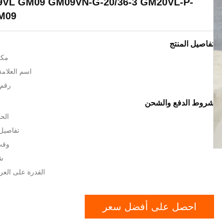
9VL GM09 GM09VN-G-20/36-3 GM20VL-P-
GM09
تفاصيل المنتج
مكا
اسم العلامة ال
رقم ا
شروط الدفع والشحن
الحد
تفاصيل 
وقت ا
شر
القدرة على العرض: 300 /
احصل على أفضل سعر