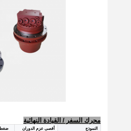
محرك السفر / القيادة النهائية
النموذج
أقصى عزم الدوران
ضغط 