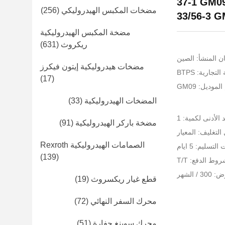
37-1 GM0
مضخات المكبس الهيدروليكي
(256)
33/56-3 
مضخة المكبس الهيدروليكية
ريكروث
(631)
ن المنشأ: الصين
مضخات هيدروليكية إيتون فيكرز
تجارية: BTPS
(17)
لموديل: GM09
المضخات الهيدروليكية
(33)
 الأدنى لكمية: 1
مضخة باركر الهيدروليكية
(91)
التغليف: المعيار
الصمامات الهيدروليكية Rexroth
لتسليم: 5 ايام
(139)
وط الدفع: T/T
 الشهر
قطع غيار ريكسروث
(19)
محرك السفر النهائي
(72)
محرك سوينغ حفارة
(51)