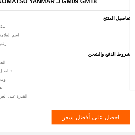
GM09 GM18 لـ KUBOTA KOMATSU YANMAR
تفاصيل المنتج
مكا
اسم العلامة ال
رقم ا
شروط الدفع والشحن
الحد
تفاصيل 
وقت ا
شر
القدرة على العرض: 300 /
احصل على أفضل سعر