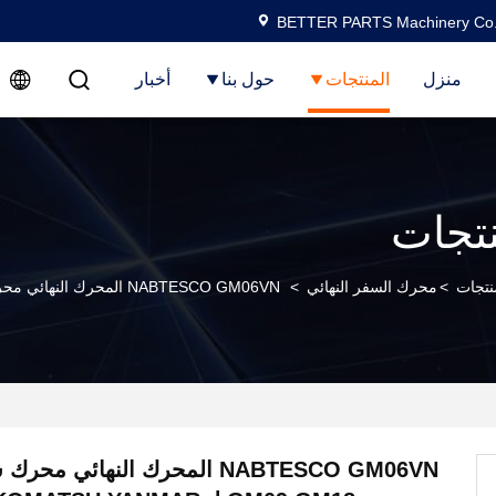
BETTER PARTS Machinery Co.,
منزل
المنتجات
حول بنا
أخبار
نتجات
نتجات
>
محرك السفر النهائي
>
NABTESCO GM06VN المحرك النهائي محرك سفر GM08 GM09 GM18 لـ KUBOTA KOMATSU YANMAR