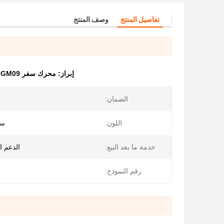
تفاصيل المنتج
وصف المنتج
إبراز:
محرك سفر nabtesco GM08 GM09
الضمان:
اللون:
ست
خدمة ما بعد البيع:
الدعم ال
رقم النموذج: