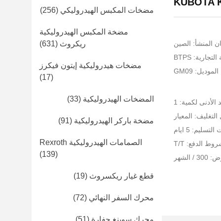
مضخات المكبس الهيدروليكي
(256)
مضخة المكبس الهيدروليكية
ن المنشأ: الصين
ريكروث
(631)
تجارية: BTPS
مضخات هيدروليكية إيتون فيكرز
لموديل: GM09
(17)
المضخات الهيدروليكية
(33)
 الأدنى لكمية: 1
التغليف: المعيار
مضخة باركر الهيدروليكية
(91)
لتسليم: 5 ايام
الصمامات الهيدروليكية Rexroth
وط الدفع: T/T
(139)
 الشهر
قطع غيار ريكسروث
(19)
محرك السفر النهائي
(72)
محرك سوينغ حفارة
(51)