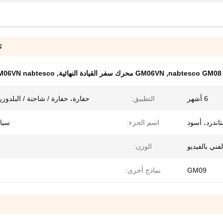
ت
,
GM06VN محرك سفر القيادة النهائية
,
GM06VN nabtesco محرك ال
6 أشهر
التطبيق:
حفارة، حفارة / شاحنة / البلدوزر،
اندرد، أسود
اسم الجزء:
سيا
فني بالفيديو
الوزن:
GM09
نماذج أخرى: