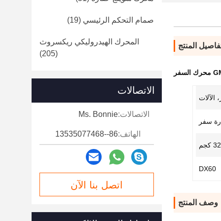
صمام التحكم الرئيسي
(19)
المحرك الهيدروليكي ريكسروث
فاصيل المنتج
(205)
سفر
الاتصالات
 الآلات
الاتصالات:
Ms. Bonnie
رة سفر
الهاتف:
86--13535077468
32 كجم
DX60
اتصل بنا الآن
وصف المنتج