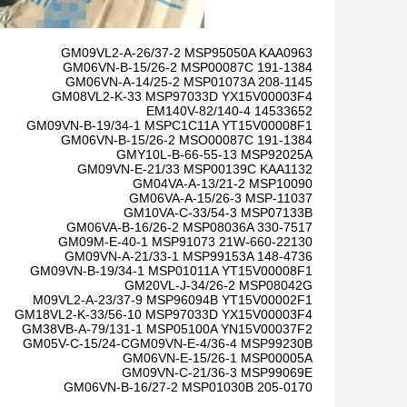
GM09VL2-A-26/37-2 MSP95050A KAA0963
GM06VN-B-15/26-2 MSP00087C 191-1384
GM06VN-A-14/25-2 MSP01073A 208-1145
GM08VL2-K-33 MSP97033D YX15V00003F4
EM140V-82/140-4 14533652
GM09VN-B-19/34-1 MSPC1C11A YT15V00008F1
GM06VN-B-15/26-2 MSO00087C 191-1384
GMY10L-B-66-55-13 MSP92025A
GM09VN-E-21/33 MSP00139C KAA1132
GM04VA-A-13/21-2 MSP10090
GM06VA-A-15/26-3 MSP-11037
GM10VA-C-33/54-3 MSP07133B
GM06VA-B-16/26-2 MSP08036A 330-7517
GM09M-E-40-1 MSP91073 21W-660-22130
GM09VN-A-21/33-1 MSP99153A 148-4736
GM09VN-B-19/34-1 MSP01011A YT15V00008F1
GM20VL-J-34/26-2 MSP08042G
M09VL2-A-23/37-9 MSP96094B YT15V00002F1
GM18VL2-K-33/56-10 MSP97033D YX15V00003F4
GM38VB-A-79/131-1 MSP05100A YN15V00037F2
GM05V-C-15/24-CGM09VN-E-4/36-4 MSP99230B
GM06VN-E-15/26-1 MSP00005A
GM09VN-C-21/36-3 MSP99069E
GM06VN-B-16/27-2 MSP01030B 205-0170