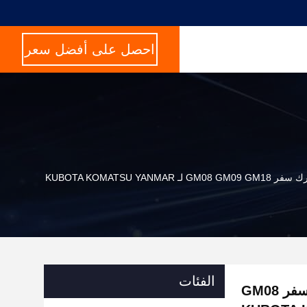
احصل على أفضل سعر
الفئات
NABTESCO GM06VN المحرك النهائي محرك سفر GM08