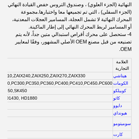
النهائية (الجزء العلوي) ، وصندوق التروس خفض القيادة النهائي
(الجزء السفلي) ، التي تم تجميعها معا واختبارها.مجموعة
المحرك النهائية لا تشمل العجلة، المسامير العجلات المعدنية،
أو المسامير لربط المحرك النهائي إلى إطار الماكينة.
4- ستحصل على محرك أقراص استبدالي متين جداً، لأنه يتم
تصنيعه من قبل مصنع OEM الأصلي المشهور، وفقًا لمعايير
OEM.
العلامة
التجارية
هيتاشي
IX210,ZAIX240,ZAIX250,ZAIX270,ZAIX330
الكومات
C240,PC300,PC350,PC360,PC400,PC410,PC450،PC600،
كوبيلكو
,SK350,SK450
كاتو
, HD1430, HD1880
دايوو
هيونداي
سوميتومو
كارت