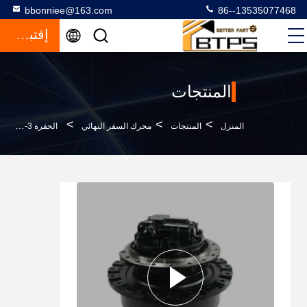
bbonniee@163.com
86--13535077468
إقتباس
المنتجات
>
>
>
المنزل
المنتجات
محرك السفر النهائي
الحفرة ZAX240-3 ZX240-3 المحرك الهيدروليكي ZAX330 ZX330 عجلة التروس 9243839 9256989 9242907