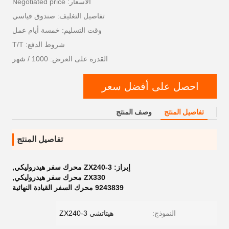
الأسعار: Negotiated price
تفاصيل التغليف: صندوق قياسي
وقت التسليم: خمسة أيام عمل
شروط الدفع: T/T
القدرة على العرض: 1000 / شهر
احصل على أفضل سعر
تفاصيل المنتج
وصف المنتج
تفاصيل المنتج
إبراز:
ZX240-3 محرك سفر هيدروليكي
,
ZX330 محرك سفر هيدروليكي
,
9243839 محرك السفر القيادة النهائية
النموذج:
هيتاتشي ZX240-3