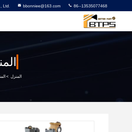
 Ltd.
bbonniee@163.com
86--13535077468
المن
المنزل
>
المن