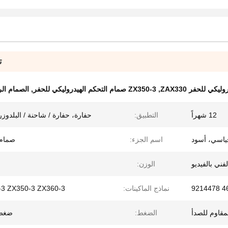
ت
كي للحفر ZAX330
,
ZX350-3 صمام التحكم الهيدروليكي للحفر
,
الصمام الرئيس
12 شهراً
التطبيق:
حفارة، حفارة / شاحنة / البلدوزر،
ياسي، أسود
اسم الجزء:
صمام 
فني بالفيديو
الوزن:
462
نماذج الماكينات:
-3 ZX350-3 ZX360-3
مقاوم للصدأ
الضغط:
ضغط 