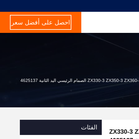
احصل على أفضل سعر
الفئات
هيدروليكي للحفر ZX330-3 ZX350-3