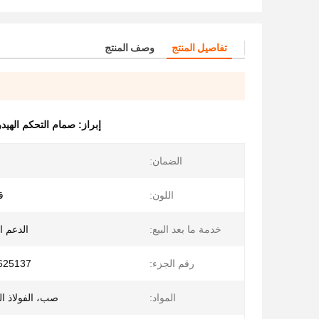
تفاصيل المنتج
وصف المنتج
إبراز:
صمام التحكم الهيدرولي
الضمان:
اللون:
ق
خدمة ما بعد البيع:
الدعم ال
رقم الجزء:
5137 9214478
المواد:
صب، الفولاذ ال