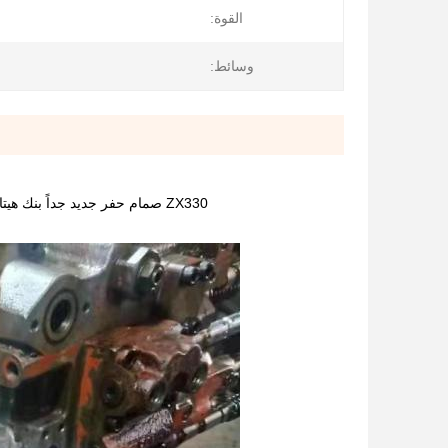
القوة:
وسائط:
ZX330 صمام حفر جديد جداً بنك هيتاشي ZX330-3 ZX350-3 صمام التحكم الرئيسي ل 4625137 9214478