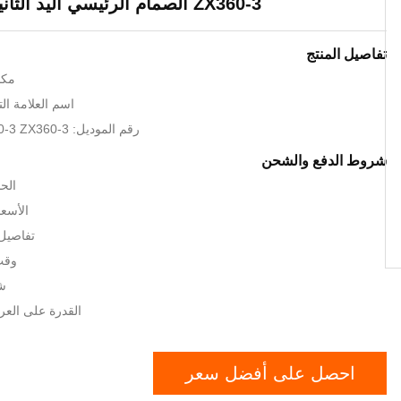
ZX360-3 الصمام الرئيسي اليد الثانية 4625137
تفاصيل المنتج
مكا
اسم العلامة التجارية
رقم الموديل: ZX330-3 ZX350-3 ZX360-3
شروط الدفع والشحن
الحد
الأسعا
تفاصيل 
وقت ا
شر
القدرة على العرض: 300 /
احصل على أفضل سعر