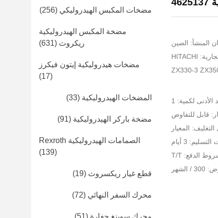
مضخات المكبس الهيدروليكي
(256)
مضخة المكبس الهيدروليكية
ن المنشأ: الصين
ريكروث
(631)
: HITACHI
مضخات هيدروليكية إيتون فيكرز
(17)
المضخات الهيدروليكية
(33)
 الأدنى لكمية: 1
ر: قابل للتفاوض
مضخة باركر الهيدروليكية
(91)
التغليف: المعيار
الصمامات الهيدروليكية Rexroth
لتسليم: 3 أيام
(139)
وط الدفع: T/T
 الشهر
قطع غيار ريكسروث
(19)
محرك السفر النهائي
(72)
محرك سوينغ حفارة
(51)