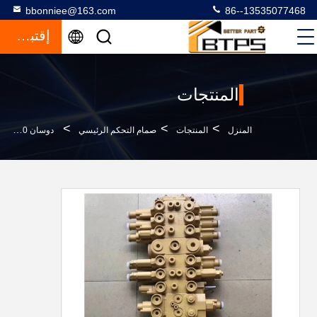
bbonniee@163.com
86--13535077468
إقتباس
المنتجات
>
>
>
المنزل
المنتجات
صمام التحكم الرئيسي
دوسان DX50 DX60 صمام التحكم الرئيسي للحفر Daewoo DH50 DH60