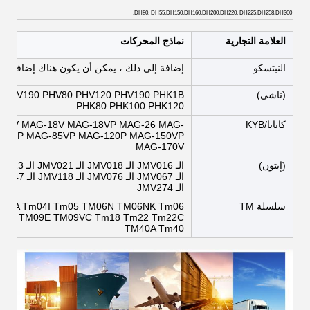
DH80. DH55,DH150,DH160,DH200,DH220. DH225,DH258,DH300.
العلامة التجارية
نماذج المحركات
النبتسكو
إضافة إلى ذلك ، يمكن أن يكون هناك إضافات إ
(ناشي)
 PHV190 PHV80 PHV120 PHV190 PHK1B
PHK80 PHK100 PHK120
كايابا/KYB
16V MAG-18V MAG-18VP MAG-26 MAG-
85NP MAG-85VP MAG-120P MAG-150VP
MAG-170V
(إيتون)
الـ JMV274
سلسلة TM
m04A Tm04I Tm05 TM06N TM06NK Tm06
m07 TM09E TM09VC Tm18 Tm22 Tm22C
TM40A Tm40