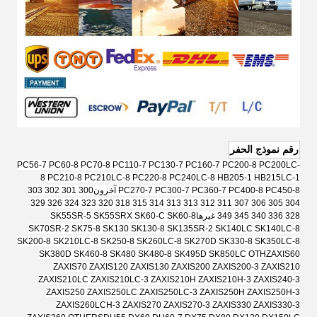
رقم نموذج الحفر
PC56-7 PC60-8 PC70-8 PC110-7 PC130-7 PC160-7 PC200-8 PC200LC-
8 PC210-8 PC210LC-8 PC220-8 PC240LC-8 HB205-1 HB215LC-1
PC270-7 PC300-7 PC360-7 PC400-8 PC450-8 آخرون
300 301 302 303
304 305 306 307 311 312 313 313 314 315 318 320 323 324 326 329
328 336 340 345 349 غيرها
SK55SR-5 SK55SRX SK60-C SK60-8
SK70SR-2 SK75-8 SK130 SK130-8 SK135SR-2 SK140LC SK140LC-8
SK200-8 SK210LC-8 SK250-8 SK260LC-8 SK270D SK330-8 SK350LC-8
SK380D SK460-8 SK480 SK480-8 SK495D SK850LC OTH
ZAXIS60
ZAXIS70 ZAXIS120 ZAXIS130 ZAXIS200 ZAXIS200-3 ZAXIS210
ZAXIS210LC ZAXIS210LC-3 ZAXIS210H ZAXIS210H-3 ZAXIS240-3
ZAXIS250 ZAXIS250LC ZAXIS250LC-3 ZAXIS250H ZAXIS250H-3
ZAXIS260LCH-3 ZAXIS270 ZAXIS270-3 ZAXIS330 ZAXIS330-3