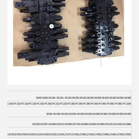
SK60,SK80,SK100. SK120. SK135,SK200,SK220,SK250,SK300,SK320,SK330,SK350.SK480
PC60,PC100,PC120,PC128,PC130,PC150,PC200,PC210,PC220,PC300,PC350,PC360,PC400,PC450،PC650،PC800،PC1100
SH60،SH100،SH120,SH200،SH220,SH240,SH280,SH300،SH330,SH350,SH400
HD250,HD307,HD400,HD512,HD550,HD700,HD800,HD820,HD900,HD125,HD1430,HD1880
22,EX30,EX35,EX55,EX60,EX100,EX120,EX200,EX220,ZX230,ZX270,ZX330,ZX300,ZX330,ZX350,ZX360,ZX400,ZX450,ZX550