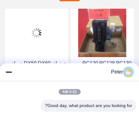
PC120 PC128 PC130
دوسان DX50 DX60 صمام
كوماتسو حفر الصمام التحكم
التحكم الرئيسي للحفر
Peter
الرئيسي بنك 723-26-13101
Daewoo DH50 DH60
احصل على أفضل سعر
احصل على أفضل سعر
2:21 AM
Good day, what product are you looking for?
BETTER PARTS MACHINERY CO., LTD.