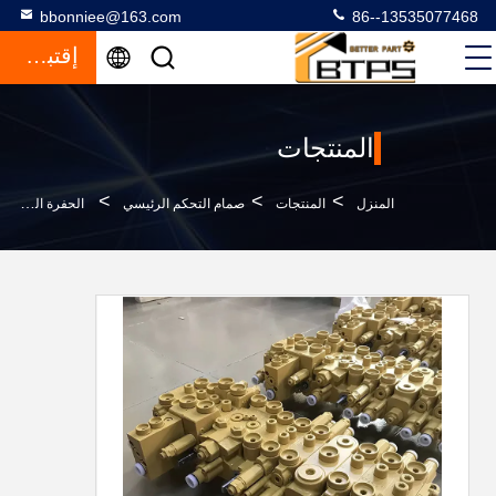
bbonniee@163.com
86--13535077468
إقتباس
المنتجات
>
>
>
المنزل
المنتجات
صمام التحكم الرئيسي
الحفرة الهيدروليكية البنك الصمام التحكم الرئيسي لهيونداي R60-7