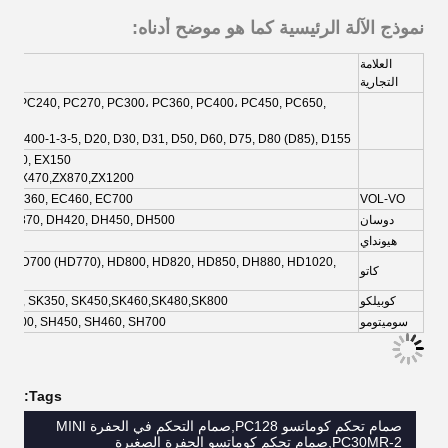
نموذج الآلة الرئيسية كما هو موضح أدناه:
العلامة
التجارية
30, PC240, PC270, PC300، PC360, PC400، PC450, PC650,
, PC400-1-3-5, D20, D30, D31, D50, D60, D75, D80 (D85), D155
X120, EX150،
450,ZX470,ZX870,ZX1200
, EC360, EC460, EC700
VOL-VO
دوسان
 DH370, DH420, DH450, DH500
هيونداي
R505
0, HD700 (HD770), HD800, HD820, HD850, DH880, HD1020,
كاتو
كوبيلكو
K330, SK350, SK450,SK460,SK480,SK800
سوميتومو
SH400, SH450, SH460, SH700
Tags:
صمام تحكم كوماتسو PC128,صمام التحكم في الحفرة MINI
PC30MR-2,صمام تحكم كوماتسو الحفرة الصغيرة