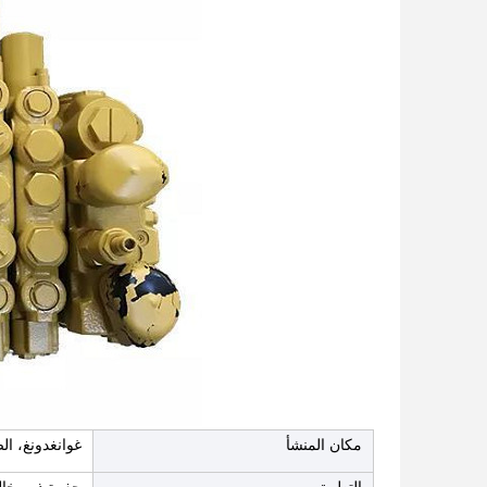
مكان المنشأ
غوانغدونغ، ال