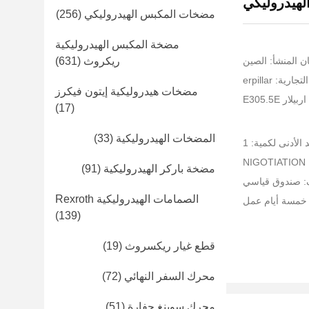
لهيدروليكي
مضخات المكبس الهيدروليكي
(256)
مضخة المكبس الهيدروليكية
ن المنشأ: الصين
ريكروث
(631)
ية: erpillar
مضخات هيدروليكية إيتون فيكرز
ار E305.5E
(17)
المضخات الهيدروليكية
(33)
 الأدنى لكمية: 1
NI
مضخة باركر الهيدروليكية
(91)
ف: صندوق قياسي
الصمامات الهيدروليكية Rexroth
 خمسة أيام عمل
(139)
قطع غيار ريكسروث
(19)
محرك السفر النهائي
(72)
محرك سوينغ حفارة
(51)