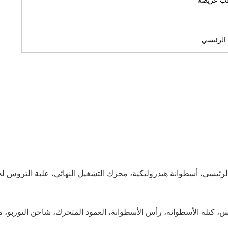
لب عريضة
الرئيسي