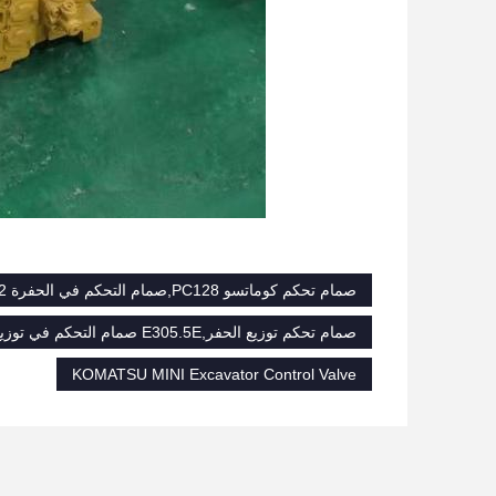
صمام تحكم كوماتسو PC128,صمام التحكم في الحفرة MINI PC30MR-2,صمام تحكم كوماتسو الحفرة الصغيرة
صمام تحكم توزيع الحفر,E305.5E صمام التحكم في توزيع الحفر,الصمام الرئيسي الهيدروليكي الزاحف
KOMATSU MINI Excavator Control Valve