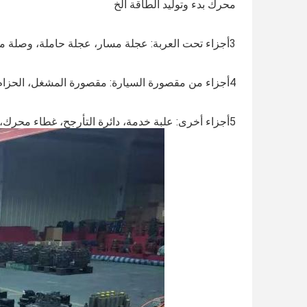
محرك بدء وتوليد الطاقة الخ
3أجزاء تحت العربة: عجلة مسار، عجلة حاملة، وصلة مسار، حذاء مسار، سبروكت، الوسادة والوسادة الخ.
4أجزاء من مقصورة السيارة: مقصورة المشغل، الحزام، الشاشة، جهاز التحكم، المقعد، الباب، الخ
5أجزاء أخرى: علبة خدمة، دائرة التأرجح، غطاء محرك، مفصل تدوير، خزان الوقود، فلتر، قاذفة، ذراع، دلو، الخ