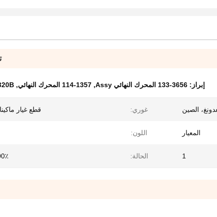
ت
إبراز:
133-3656 المحرك النهائي Assy
,
114-1357 المحرك النهائي
,
320B المحرك النها
دونغ، الصين
غوري:
قطع غيار ماكينات
المعيار
اللون:
1
الحالة:
100٪ ج