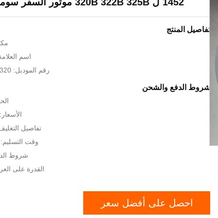
1452 ل 320B 322B 325B موتور السفر سوميتومو Sh60
تفاصيل المنتج
مكا
اسم العلامة ال
رقم الموديل: 320ب 322ب 325ب
شروط الدفع والشحن
الحد
الأسعار: GOTIATION
تفاصيل التغلي
وقت التسليم:
شروط الدفع:  T / T
القدرة على العرض: 1000
احصل على أفضل سعر