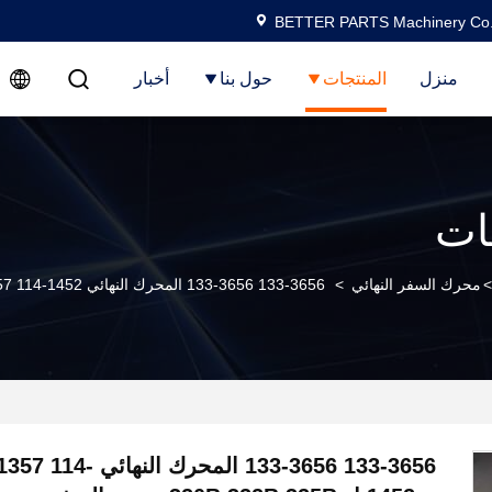
BETTER PARTS Machinery Co.,
منزل
المنتجات
حول بنا
أخبار
ات
>
محرك السفر النهائي
>
133-3656 133-3656 المحرك النهائي Assy 114-1357 114-1452 ل 320B 322B 325B موتور السفر سوميتومو Sh60
133-3656 133-3656 المحرك