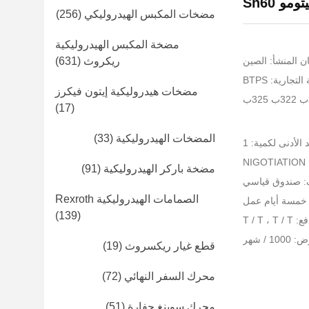
مضخات المكبس الهيدروليكي
(256)
مضخة المكبس الهيدروليكية
ن المنشأ: الصين
ريكروث
(631)
تجارية: BTPS
مضخات هيدروليكية إيتون فيكرز
(17)
المضخات الهيدروليكية
(33)
 الأدنى لكمية: 1
NI
مضخة باركر الهيدروليكية
(91)
ف: صندوق قياسي
الصمامات الهيدروليكية Rexroth
 خمسة أيام عمل
(139)
T / T ،
 / شهر
قطع غيار ريكسروث
(19)
محرك السفر النهائي
(72)
محرك سوينغ حفارة
(51)