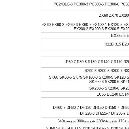
PC240LC-8 PC300-3 PC300-5 PC300-6 PC30
ZX60 ZX70 ZX10
EX60 EX60-2 EX60-3 EX60-7 EX100-1 EX120-3 EX
EX200-2 EX200-3 EX200-5 EX20
EX225-5 
R60-7 R80-8 R130-7 R140-7 R170 R2
R290-3 R300-5 R300-7 R3
SK60 SK60-6 SK75 SK100-3 SK100-5 SK120 S
SK200-8 SK200-6 SK21
SK230-6 SK230-8 SK25
EC55 EC140 EC14
DH60-7 DH80-7 DH130 DH150 DH150-7 DH20
DH220-3 DH225-7 DH250-7 
SH60 SH75 SH100 SH120 SH120-6 SH130 SH16