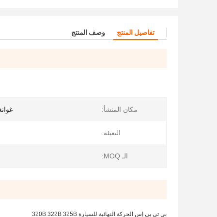
تفاصيل المنتج
وصف المنتج
مكان المنشأ:
غوانغ
التعبئة:
الـ MOQ:
بي تي بي إس الحركة النهائية للسيارة 320B 322B 325B