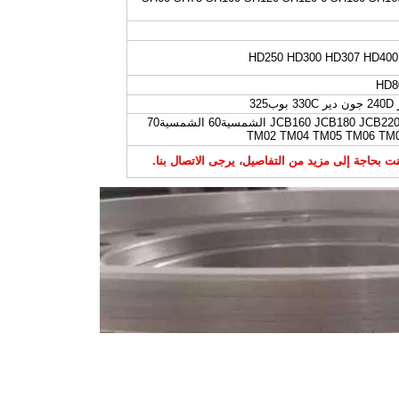
HD250 HD300 HD307 HD400
HD8
JCB160  الشمسية60 الشمسية70
TM02 TM04 TM05 TM06 TM
نت بحاجة إلى مزيد من التفاصيل، يرجى الاتصال بنا.