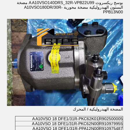
بوسخ ريكسروث A A10VSO140DRS_32R-VPB22U99 مضخة
البستون الهيدروليكية مضخة محورية A10VSO180DR/30R-
PPB13N00
المضخة الهيدروليكية / المحرك
A A10VSO 18 DFE1/31R-PKC62K01
R902500005
A A10VSO 18 DFE1/31R-PKC62N00
R910979955
A A10VSO 18 DFE1/31R-PPA12N00
R910975487