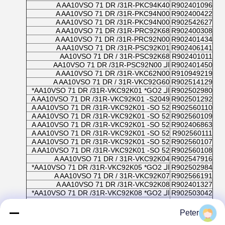
A AA10VSO 71 DR /31R-PKC94K40
R902401096
A AA10VSO 71 DR /31R-PKC94N00
R902400422
A AA10VSO 71 DR /31R-PKC94N00
R902542627
A AA10VSO 71 DR /31R-PRC92K68
R902400308
A AA10VSO 71 DR /31R-PRC92N00
R902401434
A AA10VSO 71 DR /31R-PSC92K01
R902406141
AA10VSO 71 DR / 31R-PSC92K68
R902401011
R902401450
الـ AA10VSO 71 DR /31R-PSC92N00
A AA10VSO 71 DR /31R-VKC62N00
R910949219
A AA10VSO 71 DR / 31R-VKC92G60
R902514129
R902502980
الـ AA10VSO 71 DR /31R-VKC92K01 *GO2*
A AA10VSO 71 DR /31R-VKC92K01 -S2049
R902501292
A AA10VSO 71 DR /31R-VKC92K01 -SO 52
R902560110
A AA10VSO 71 DR /31R-VKC92K01 -SO 52
R902560109
A AA10VSO 71 DR /31R-VKC92K01 -SO 52
R902406863
A AA10VSO 71 DR /31R-VKC92K01 -SO 52
R902560111
A AA10VSO 71 DR /31R-VKC92K01 -SO 52
R902560107
A AA10VSO 71 DR /31R-VKC92K01 -SO 52
R902560108
A AA10VSO 71 DR / 31R-VKC92K04
R902547916
R902502984
الـ AA10VSO 71 DR /31R-VKC92K05 *GO2*
A AA10VSO 71 DR / 31R-VKC92K07
R902566191
A AA10VSO 71 DR /31R-VKC92K08
R902401327
R902503042
الـ AA10VSO 71 DR /31R-VKC92K08 *GO2*
A AA10VSO 71 DR /31R-VKC92K08 -SO 13
R902503457
AA10VSO 71 DR /31R-VKC92K68
R902401328
Peter
AA10VSO 71 DR /31R-VKC92K68
R902506255