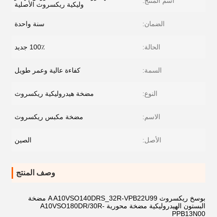
اسم المنتج:
وليكية ريكسروث الأصلية
الضمان:
سنة واحدة
الحالة:
100٪ جديد
السمة:
كفاءة عالية وعمر طويل
النوع:
مضخة هيدروليكية ريكسروث
الاسم:
مضخة مكبس ريكسروث
الأصل:
الصين
وصف المنتج
بوسخ ريكسروث A A10VSO140DRS_32R-VPB22U99 مضخة
البستون الهيدروليكية مضخة محورية A10VSO180DR/30R-
PPB13N00