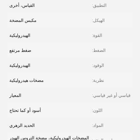
التطبيق:
القياس، أخرى
الهيكل:
مكبس المضخة
القوة:
الهيدروليكية
الضغط:
ضغط مرتفع
الوقود:
الهيدروليكية
نظرية:
مضخات هيدروليكية
قياسي أو غير قياسي:
المعيار
اللون:
أسود أو كما تحتاج
المواد:
الحديد الزهري
المضخات الهيدروليكية، مضخة التروس الهيدر