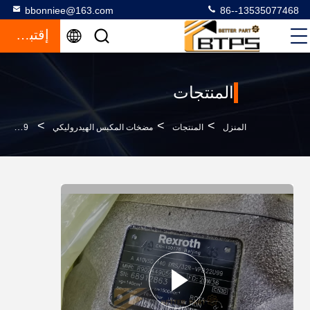
bbonniee@163.com
86--13535077468
إقتباس
المنتجات
>
>
>
المنزل
المنتجات
مضخات المكبس الهيدروليكي
A10VSO140DRS 32R-VPB22U99 مضخة البستون الهيدروليكية مضخة محورية A10VSO180DR 30R-PPB13N00