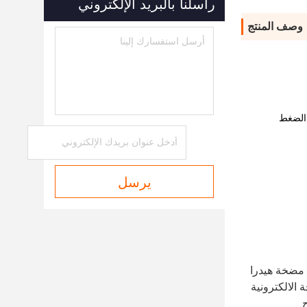
راسلنا بالبريد الإلكتروني
وصف المنتج
 الضغط
يرسل
، مضخة هيدرا
للحفر P/N:708-2L-00422&708-2L-0040,708-2L-00423,708-2L-00421,المضخة الالكترونية