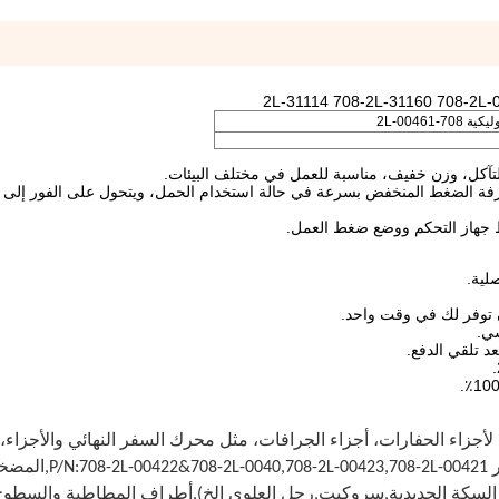
لتآكل، وزن خفيف، مناسبة للعمل في مختلف البيئات.
فة الضغط المنخفض بسرعة في حالة استخدام الحمل، ويتحول على الفور إلى
 جهاز التحكم ووضع ضغط العمل.
ة لأجزاء الحفارات، أجزاء الجرافات، مثل محرك السفر النهائي والأجزاء
بي سي 200-6 زي،المضخة الهيدروليكية PC200-6 
ل السكة الحديدية,سروكيت,رجل العلوي الخ),أطراف المطاطية والسطوح