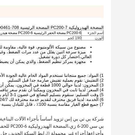
المضخة الهيدروليكية PC200-7 المضخة الرئيسية 708-2L-31114 708-2L-31160 708-2L-00461
اسم الجزء
PC200-6 مضخة الحفر الرئيسية PC200-6 مضخة هيدروليكية 708-2L-00461
الوزن
190 كجم
مصنوع من سبيكة الألومنيوم، قوة عالية، مقاومة ل
ميزة سرعة اثنين يقلل من عدد مرات الضغط، وغر
العالي،اختصار كل دورة تشغيل.
مجهزة بمركز تنظيم الضغط، والذي يمكن أن يضبط
1) المواد: جميع منتجاتنا تستخدم المواد الخام عالية الجودة الأصلية.
2) التفتيش: نقوم بعملية تفتيش صارمة جدا قبل التسليم.
3) المخزون: لدينا حوالي 1000 قطعة في المخزون، يمكن أن توفر لك في وقت واحد.
4) السعر: لدينا ثابت في المخزون ويمكننا أن نقدم سعر تنافسي.
5) وقت التسليم: سنقوم بتسليم البضائع في غضون 1-3 أيام بعد تلقي الدفع.
6) الخدمة: لدينا فريق محترف لتقديم خدمة محترفة لك 24/7.
7) جميع قطع الغيار مقاسة بنسبة 100٪ ، قابل للتبادل بنسبة 100٪.
شركة بي تي بي إس تزويد أساساً بأجزاء الآلات البناءي
وأجزاءها,أجزاء غير محمولة ((رابط السكة الحديد,رج