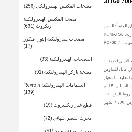
31160 708
مضخات المكبس الهيدروليكي
(256)
مضخة المكبس الهيدروليكية
ن المنشأ: الصين
ريكروث
(631)
KOMATS
مضخات هيدروليكية إيتون فيكرز
ل: PC200-7
(17)
المضخات الهيدروليكية
(33)
 الأدنى لكمية: 1
ر: قابل للتفاوض
مضخة باركر الهيدروليكية
(91)
التغليف: المعيار
الصمامات الهيدروليكية Rexroth
لتسليم: 5 ايام
(139)
وط الدفع: T/T
 الشهر
قطع غيار ريكسروث
(19)
محرك السفر النهائي
(72)
محرك سوينغ حفارة
(51)