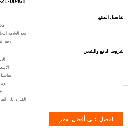
-2L-00461
تفاصيل المنتج
مكا
اسم العلامة التجارية: U
رقم المودي
شروط الدفع والشحن
الحد
الأسعا
تفاصيل 
وقت ا
شر
القدرة على العرض: 300 /
احصل على أفضل سعر