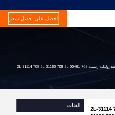
احصل على أفضل سعر
الفئات
ية رئيسية 708-2L-31114 708-2L-