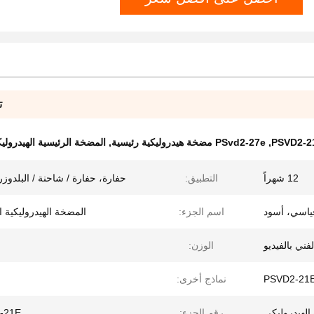
ت
,
PSvd2-27e مضخة هيدروليكية رئيسية
,
المضخة الرئيسية الهيدروليكية 2-21E
12 شهراً
التطبيق:
حفارة، حفارة / شاحنة / البلدوزر،
ياسي، أسود
اسم الجزء:
المضخة الهيدروليكية ا
فني بالفيديو
الوزن:
PSVD2-21
نماذج أخرى:
الهيدروليكي
رقم الجزء:
-21E