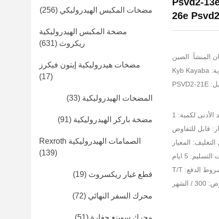
Psvd2-13-
مضخات المكبس الهيدروليكي
(256)
26e Psvd2
مضخة المكبس الهيدروليكية
ريكروث
(631)
ن المنشأ: الصين
مضخات هيدروليكية إيتون فيكرز
Kyb K
(17)
PSVD2
المضخات الهيدروليكية
(33)
 الأدنى لكمية: 1
مضخة باركر الهيدروليكية
(91)
ر: قابل للتفاوض
الصمامات الهيدروليكية Rexroth
التغليف: المعيار
(139)
لتسليم: 5 ايام
وط الدفع: T/T
قطع غيار ريكسروث
(19)
 الشهر
محرك السفر النهائي
(72)
محرك سوينغ حفارة
(51)