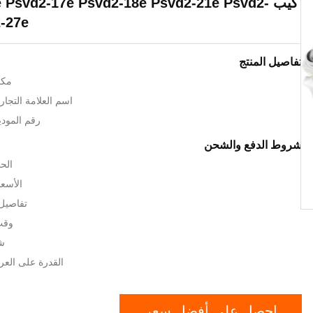
كيب e Psvd2-17e Psvd2-18e Psvd2-21e Psvd2
-27e
تفاصيل المنتج
مكا
اسم العلامة التجارية: ayaba
رقم الموديل: -21E
شروط الدفع والشحن
الحد
الأسعا
تفاصيل 
وقت ا
شر
القدرة على العرض: 300 /
احصل على أفضل سعر