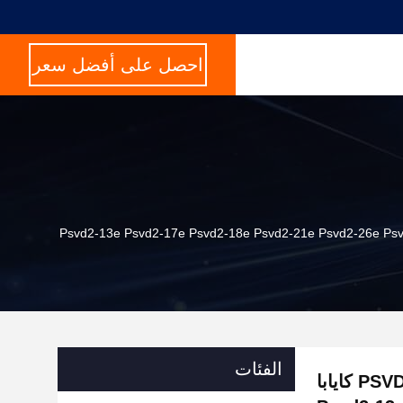
احصل على أفضل سعر
الفئات
416-5057 304E مضخة هيدروليكية رئيسية PSVD2-21E كايابا