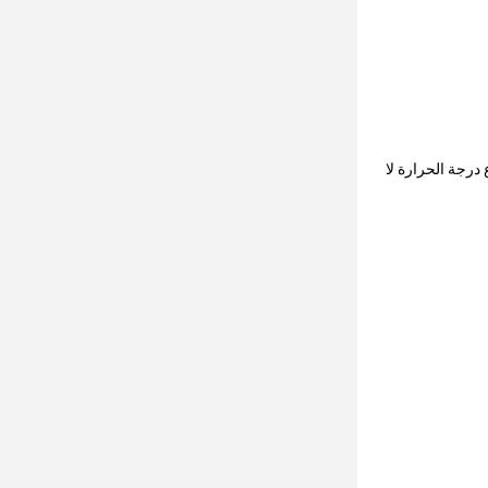
 تتجاوز درجة حرارة الزيت الهيدروليكي 80 درجة ،أو أن ارتفاع درجة الحرارة لا