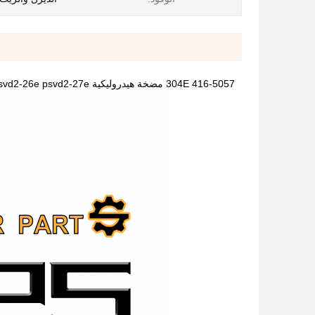
416-5057 304E مضخة هيدروليكية PSVD2-21E kayaba kyb psvd2-13e psvd2-17e psvd2-18e psvd2-21e psvd2-26e psvd2-27e مضخة رئيسية