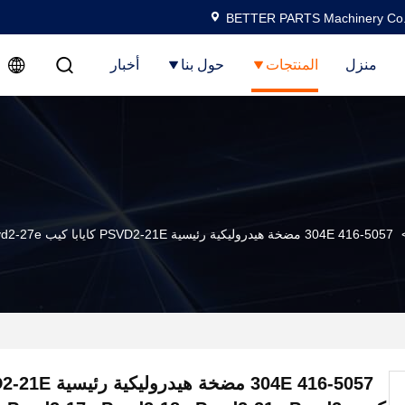
BETTER PARTS Machinery Co.,
منزل
المنتجات
حول بنا
أخبار
416-5057 304E مضخة هيدروليكية رئيسية PSVD2-21E كايابا كيب Psvd2-13e Psvd2-17e Psvd2-18e Psvd2-21e Psvd2-26e Psvd2-27e