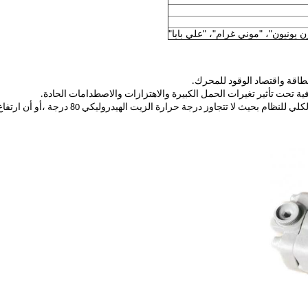
ونيون"، "موني غرام"، "علي بابا"
لطاقة واقتصاد الوقود للمحرك.
3) تنسيق المبرد المقاوم للضوء والاهتزاز لتقليل توليد الحرارة الكلي للنظام بحيث لا