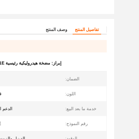
تفاصيل المنتج
وصف المنتج
إبراز:
مضخة هيدروليكية رئيسية PSVD2-21E
الضمان:
اللون:
ق
خدمة ما بعد البيع:
الدعم ال
رقم النموذج:
E
الوقود:
الديزل والزيت 