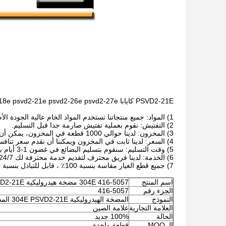
PSVD2-21E كايابا kyb psvd2-13e psvd2-17e psvd2-18e psvd2-21e psvd2-26e psvd2-27e مضخة رئيسية
1) المواد: جميع منتجاتنا تستخدم المواد الخام عالية الجودة الأصلية.
2) التفتيش: نقوم بعملية تفتيش صارمة جدا قبل التسليم.
3) المخزون: لدينا حوالي 1000 قطعة في المخزون، يمكن أن توفر لك في وقت واحد.
4) السعر: لدينا ثابت في المخزون ويمكننا أن نقدم سعر تنافسي.
5) وقت التسليم: سنقوم بتسليم البضائع في غضون 1-3 أيام بعد تلقي الدفع.
6) الخدمة: لدينا فريق محترف لتقديم خدمة محترفة لك 24/7.
7) جميع قطع الغيار مقاسة بنسبة 100٪ ، قابل للتبادل بنسبة 100٪.
اسم المنتج
416-5057 304E مضخة هيدروليكية PSVD2-21E مضخة رئيسية
الجزء رقم
416-5057
النموذج
المضخة الهيدروليكية 304E PSVD2-21E المضخة الرئيسية
العلامة التجارية
علامة الصين
الحالة
100% جديد
الـ MOQ
قطعة واحدة