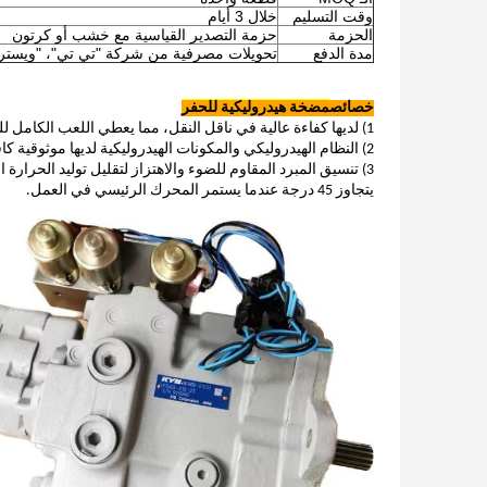
وقت التسليم
خلال 3 أيام
الحزمة
حزمة التصدير القياسية مع خشب أو كرتون
مدة الدفع
تحويلات مصرفية من شركة "تي تي"، "ويسترن ي
خصائص
مضخة هيدروليكية للحفر
1)
لديها كفاءة عالية في ناقل النقل، مما يعطي اللعب الكامل ل
2) النظام الهيدروليكي والمكونات الهيدروليكية لديها موثوقية كافية تحت تأثير تغيرات الحمل الكبيرة والاهتزازات والاصطدامات الحادة.
يتجاوز 45 درجة عندما يستمر المحرك الرئيسي في العمل.