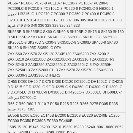
PC56-7 PC60-8 PC70-8 PC110-7 PC130-7 PC160-7 PC200-8 
PC200LC-8 PC210-8 PC210LC-8 PC220-8 PC240LC-8 HB205-1 
HB215LC-1 PC270-7 PC300-7 PC360-7 PC400-8 PC450-8 آخرون
300 301 302 303 304 305 306 307 311 312 313 313 314 315 318 320 
323 324 326 329 328 336 340 345 349 غيرها
SK55SR-5 SK55SRX SK60-C SK60-8 SK70SR-2 SK75-8 SK130 SK130-
8 SK135SR-2 SK140LC SK140LC-8 SK200-8 SK210LC-8 SK250-8 
SK260LC-8 SK270D SK330-8 SK350LC-8 SK380D SK460-8 SK480 
SK480-8 SK495D SK850LC OTH
ZAXIS60 ZAXIS70 ZAXIS120 ZAXIS130 ZAXIS200 ZAXIS200-3 
ZAXIS210 ZAXIS210LC ZAXIS210LC-3 ZAXIS210H ZAXIS210H-3 
ZAXIS240-3 ZAXIS250 ZAXIS250LC ZAXIS250LC-3 ZAXIS250H 
ZAXIS250H-3 ZAXIS260LCH-3 ZAXIS270 ZAXIS270-3 ZAXIS330 
ZAXIS330-3 ZAXIS360 OTHERS
DH55 DX60 DH60-7 DX75 DX80 DX120 DX150LC DH150LC-7 DH215-
9 DH215-9E DH220LC-9E DH225LC-9 DX260LC DX300LC DH300LC-
7 DX345LC DH370LC-9 DX380LC DH420LC-7 DX500LC DH500LC-7 
DX700LC غير ذلك
R55-7 R60 R80-7 R110-7 R150 R215 R225 R265 R275 R305 R335 
R375 R385 غيرها
EC55B EC60 EC80 EC140B EC200 EC210B EC220 EC240B EC250 
EC300 EC350 EC360B EC380 EC460B
8052 8060 8061 JS85 JS130 JS145 JS200 JS210 JS220 JS230 JS240 
JS240LC JZ255 JS290 JS360 JS370 غيرها