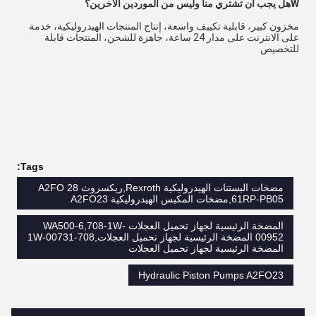
W
هل يجب أن تشتري منا وليس من الموردين الآخرين؟
مخزون كبير، قابلية تكييف واسعة، إنتاج المنتجات الهيدروليكية، خدمة 
على الانترنت على مدار 24 ساعة، جاهزة للشحن، المنتجات قابلة 
للتخصيص
Tags:
مضخات البستنات الهيدروليكية Rexroth,ريكسروث A2FO 28
61RP-PB05,مضخات المكبس الهيدروليكية A2FO23
المضخة الرئيسية لجهاز تحميل العجلات WA500-6,708-1W-
00952 المضخة الرئيسية لجهاز تحميل العجلات,708-1W-00731
المضخة الرئيسية لجهاز تحميل العجلات
Hydraulic Piston Pumps A2FO23