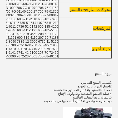
208-32-61110 20Y-30-00322 20Y-30-D1400 20Y-30-00481
201-26-00140 201-60-71700 203-26-01060 203-60-63210
706-75-01150 20Y-27-D1000 706-7G-01070
محركات التأرجح / السفر
706-75-01350 206-27-D1000 708-8F-00192 706-7G-01140
206-27-00042 X21-08-16090 708-8H-00320 706-7K-01070
600-181-7400 600-211-2110 07063-51100
07063-51210 6735-51-5141 6732-71-6111 207-60-71181
600-185-4100 6736-51-5142 6732-71-6111 6754-79-6140
المرشحات
600-185-5100 600-411-1191 6742-01-4540 600-311-9121
208-60-71123 600-319-3550 600-319-3841 22M-01-22220
-60-41121 600-319-4110 207-60-71183
6735-11-5120 7835-12-3000 6754-81-8090
8-2L-06780 702-16-04250 723-40-71900
أجزاء أخرى
54-71-1310 20Y-70-32410 208-979-7630
207-70-72460 6741-41-5100 6743-81-9141 6742-01-5219
706-88-40161 7872-20-4301 708-2H-00027 706-88-40090
ميزة المنتج
1تصميم المنتج القياسي
2اختيار المواد عالية الجودة
3معدات التصنيع والاختبار المستوردة المتقدمة
4عملية التصنيع المتقدمة وتكنولوجيا الإنتاج
5. تتماشى مع المعايير العالمية
6بعد فترة طويلة من الاختبار، أثبتت أنها في حالة جيدة