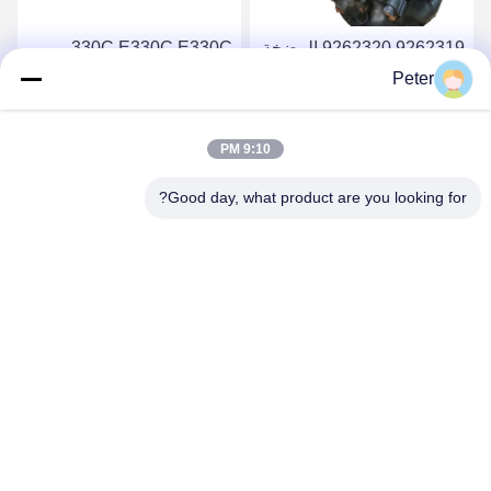
9262319 9262320 المضخة
330C E330C E330C
الهيدروليكية الرئيسية
المضخة الهيدروليكية
Peter
HPV118 ZX200-3 ZX230
الرئيسية لجهاز مضخة الحفر
10R-1551 1932703 193-
ZX250 ZX270
احصل على أفضل سعر
احصل على أفضل سعر
9:10 PM
2703 2160038 2160039
HPV118HW-23B
HPV118HW
Good day, what product are you looking for?
BETTER PARTS MACHINERY CO., LTD.
bbonniee@163.com
86--13535077468
الغرفة 301-2295، المبنى 6، طريق كيلين، منطقة تيانهي، غوانغجو