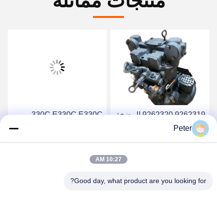
منتجات مماثلة
9262319 9262320 المضخة
330C E330C E330C
الهيدروليكية الرئيسية
المضخة الهيدروليكية
Peter
HPV118 ZX200-3 ZX230
الرئيسية لجهاز مضخة الحفر
10R-1551 1932703 193-
ZX250 ZX270
احصل على أفضل سعر
احصل على أفضل سعر
10:27 AM
2703 2160038 2160039
HPV118HW-23B
HPV118HW
Good day, what product are you looking for?