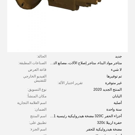
جديد
الحالة:
متاجر مواد البناء، متاجر إصلاح الآلات، مصانع التصنيع، المزارع، الاستخدام المنزلي، تجارة التجزئة، أعمال البناء، الطاقة والتعدين، غيرها
الصناعات المطبقة:
لا شيء
قاعة العرض
تم توفيرها
الفيديو الخارجي
للتفتيش
غير متوفرة
تقرير اختبار الآلة:
المنتج الجديد 2020
نوع التسويق:
اليابان
مكان المنشأ:
أصلية
اسم العلامة التجارية
سنة واحدة
الضمان:
أجزاء الحفر 320C مضخة هيدروليكية رئيسية SBS120 272-6955 173-3381
اسم المنتج
حفرة اربيلا 320c
تطبيق على:
مضخة هيدروليكية للحفر
اسم الجزء: