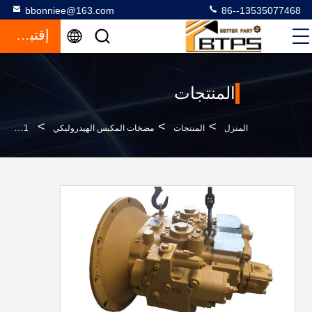
bbonniee@163.com
86--13535077468
إقتباس
المنتجات
>
>
>
المنزل
المنتجات
مضخات المكبس الهيدروليكي
SBS120 272-6955 173-3381 مضخات المكبس الهيدروليكي الشعاعي قطع الحفر 320C مضخة هيدروليكية رئيسية