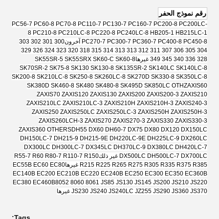
رقم نموذج الحفر
PC56-7 PC60-8 PC70-8 PC110-7 PC130-7 PC160-7 PC200-8 PC200LC-
8 PC210-8 PC210LC-8 PC220-8 PC240LC-8 HB205-1 HB215LC-1
PC270-7 PC300-7 PC360-7 PC400-8 PC450-8 آخرون
300 301 302 303
304 305 306 307 311 312 313 313 314 315 318 320 323 324 326 329
328 336 340 345 349 غيرها
SK55SR-5 SK55SRX SK60-C SK60-8
SK70SR-2 SK75-8 SK130 SK130-8 SK135SR-2 SK140LC SK140LC-8
SK200-8 SK210LC-8 SK250-8 SK260LC-8 SK270D SK330-8 SK350LC-8
SK380D SK460-8 SK480 SK480-8 SK495D SK850LC OTH
ZAXIS60
ZAXIS70 ZAXIS120 ZAXIS130 ZAXIS200 ZAXIS200-3 ZAXIS210
ZAXIS210LC ZAXIS210LC-3 ZAXIS210H ZAXIS210H-3 ZAXIS240-3
ZAXIS250 ZAXIS250LC ZAXIS250LC-3 ZAXIS250H ZAXIS250H-3
ZAXIS260LCH-3 ZAXIS270 ZAXIS270-3 ZAXIS330 ZAXIS330-3
ZAXIS360 OTHERS
DH55 DX60 DH60-7 DX75 DX80 DX120 DX150LC
DH150LC-7 DH215-9 DH215-9E DH220LC-9E DH225LC-9 DX260LC
DX300LC DH300LC-7 DX345LC DH370LC-9 DX380LC DH420LC-7
DX500LC DH500LC-7 DX700LC غير ذلك
R55-7 R60 R80-7 R110-7 R150
R215 R225 R265 R275 R305 R335 R375 R385 غيرها
EC55B EC60 EC80
EC140B EC200 EC210B EC220 EC240B EC250 EC300 EC350 EC360B
EC380 EC460B
8052 8060 8061 JS85 JS130 JS145 JS200 JS210 JS220
JS230 JS240 JS240LC JZ255 JS290 JS360 JS370 غيرها
Tags: