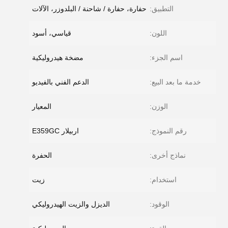
التطبيق:
حفارة، حفارة / شاحنة / البلدوزر، الآلات
اللون:
قياسي، أسود
اسم الجزء:
مضخة هيدروليكية
خدمة ما بعد البيع:
الدعم الفني بالفيديو
الوزن:
المعيار
رقم النموذج:
اربيلار E359GC
نماذج أخرى:
الحفرة
استخدام:
زيت
الوقود:
الديزل والزيت الهيدروليكي