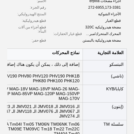
أجزاء مضخات erpilla
الاسم:
272-6955,173-3381
رقم الجزء:
الأجزاء الشوكية
المنتج الهيدروليكي:
قطع الغيار
قطع هيدروليكية:
مضخة هيدروليكية 320C
قطع أجزاء من آلات
البناء:
المحرك المتحرك/مبرد الزيت/المراقب/رأس الأسطوانة/ضخة حقن الوقود
قطع غيار الحفارات:
مضخة هيدروليكية بالبستن
قطع حفر:
العلامة التجارية
نماذج المحركات
النبتسكو
إضافة إلى ذلك ، يمكن أن يكون هناك إضافات إ
(ناشي)
 PHV190 PHV80 PHV120 PHV190 PHK1B
PHK80 PHK100 PHK120
كايابا/KYB
16V MAG-18V MAG-18VP MAG-26 MAG-
85NP MAG-85VP MAG-120P MAG-150VP
MAG-170V
(إيتون)
الـ JMV274
سلسلة TM
m04A Tm04I Tm05 TM06N TM06NK Tm06
m07 TM09E TM09VC Tm18 Tm22 Tm22C
TM40A Tm40