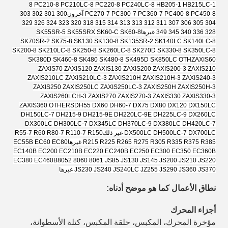
8 PC210-8 PC210LC-8 PC220-8 PC240LC-8 HB205-1 HB215LC-1
PC270-7 PC300-7 PC360-7 PC400-8 PC450-8 آخرون
300 301 302 303
304 305 306 307 311 312 313 313 314 315 318 320 323 324 326 329
328 336 340 345 349 غيرها
SK55SR-5 SK55SRX SK60-C SK60-8
SK70SR-2 SK75-8 SK130 SK130-8 SK135SR-2 SK140LC SK140LC-8
SK200-8 SK210LC-8 SK250-8 SK260LC-8 SK270D SK330-8 SK350LC-8
SK380D SK460-8 SK480 SK480-8 SK495D SK850LC OTH
ZAXIS60
ZAXIS70 ZAXIS120 ZAXIS130 ZAXIS200 ZAXIS200-3 ZAXIS210
ZAXIS210LC ZAXIS210LC-3 ZAXIS210H ZAXIS210H-3 ZAXIS240-3
ZAXIS250 ZAXIS250LC ZAXIS250LC-3 ZAXIS250H ZAXIS250H-3
ZAXIS260LCH-3 ZAXIS270 ZAXIS270-3 ZAXIS330 ZAXIS330-3
ZAXIS360 OTHERS
DH55 DX60 DH60-7 DX75 DX80 DX120 DX150LC
DH150LC-7 DH215-9 DH215-9E DH220LC-9E DH225LC-9 DX260LC
DX300LC DH300LC-7 DX345LC DH370LC-9 DX380LC DH420LC-7
DX500LC DH500LC-7 DX700LC غير ذلك
R55-7 R60 R80-7 R110-7 R150
R215 R225 R265 R275 R305 R335 R375 R385 غيرها
EC55B EC60 EC80
EC140B EC200 EC210B EC220 EC240B EC250 EC300 EC350 EC360B
EC380 EC460B
8052 8060 8061 JS85 JS130 JS145 JS200 JS210 JS220
JS230 JS240 JS240LC JZ255 JS290 JS360 JS370 غيرها
نطاق الأعمال كما هو موضح أدناه:
أجزاء المحرك
مؤخرة المحرك، المكبس، حلقة المكبس، كتلة الأسطوانة،