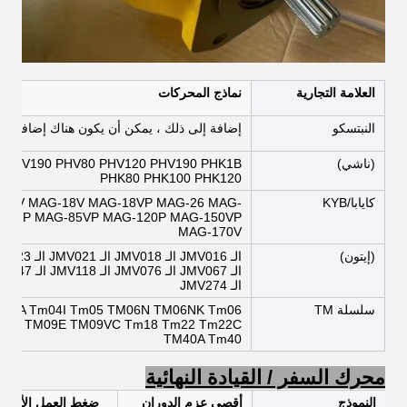
العلامة التجارية
نماذج المحركات
النبتسكو
إضافة إلى ذلك ، يمكن أن يكون هناك إضافات إ
(ناشي)
 PHV190 PHV80 PHV120 PHV190 PHK1B
PHK80 PHK100 PHK120
كايابا/KYB
16V MAG-18V MAG-18VP MAG-26 MAG-
85NP MAG-85VP MAG-120P MAG-150VP
MAG-170V
(إيتون)
الـ JMV274
سلسلة TM
m04A Tm04I Tm05 TM06N TM06NK Tm06
m07 TM09E TM09VC Tm18 Tm22 Tm22C
TM40A Tm40
محرك السفر / القيادة النهائية
النموذج
أقصى عزم الدوران
ضغط العمل الأقص