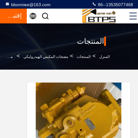
bbonniee@163.com
86--13535077468
إقتباس
المنتجات
>
>
>
المنزل
المنتجات
مضخات المكبس الهيدروليكي
مضخة هيدروليكية PVC80RC11 320D 303CCR 307/308D 2963867