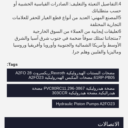
4.التفاصيل التعبئة والتغليف: الصادرات القياسية الخشبية أو
حسب متطلباتك
5المصنع المهني: العديد من أنواع قطع الغيار للحفر للعلامات
التجارية المختلفة
6تعليقات إيجابية من العملاء من السوق الخارجية
7منتجاتنا تمتلك سوقاً ضخمة في جنوب شرق آسيا والشرق
الأوسط وأمريكا الشمالية والجنوبية وأوروبا وأفريقيا وروسيا
وماليزيا والفلبين وهلم جرا.
Tags:
مضخات البستنات الهيدروليكية Rexroth,ريكسروث A2FO 28
61RP-PB05,مضخات المكبس الهيدروليكية A2FO23
مضخة هيدروليكية PVC80RC11,296-3867 مضخة
هيدراليكية,مضخة هيدروليكية 303CCR
Hydraulic Piston Pumps A2FO23
الاتصالات