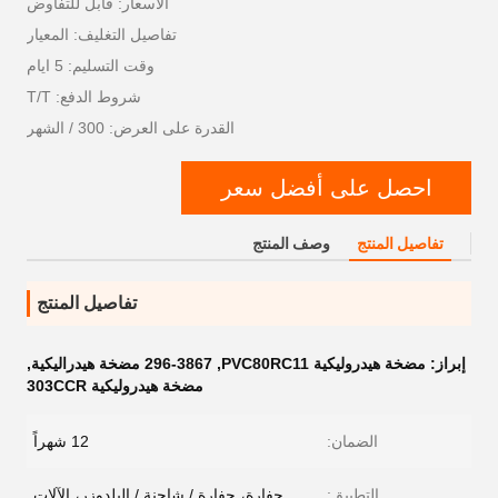
الأسعار: قابل للتفاوض
تفاصيل التغليف: المعيار
وقت التسليم: 5 ايام
شروط الدفع: T/T
القدرة على العرض: 300 / الشهر
احصل على أفضل سعر
تفاصيل المنتج
وصف المنتج
تفاصيل المنتج
إبراز:
مضخة هيدروليكية PVC80RC11
,
296-3867 مضخة هيدراليكية
,
مضخة هيدروليكية 303CCR
الضمان:
12 شهراً
التطبيق:
حفارة، حفارة / شاحنة / البلدوزر، الآلات