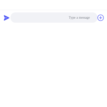
Photo
9262319 9262320 المضخة
330C E330C E330C
Video Call
الهيدروليكية الرئيسية
المضخة الهيدروليكية
HPV118 ZX200-3 ZX230
الرئيسية لجهاز مضخة الحفر
Audio Call
10R-1551 1932703 193-
ZX250 ZX270
احصل على أفضل سعر
احصل على أفضل سعر
2703 2160038 2160039
HPV118HW-23B
HPV118HW