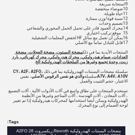
9استجابة سريعة
10ضوضاء منخفضة
11حياة طويلة.
12نسبة قوة/وزن ممتازة
13تصميم وحدات
14محرك العمود قادر على تحمل الحمل المحوري والشعاعي.
15. موقع تركيب اختياري
16يمكن أن تعمل مع سائل HF لخفض المعلمات التشغيلية.
17قابل للتبادل تماما مع الأصلي
المنتجات الأبدية بما في ذلك
مضخة البستون، مضخة العجلات، مضخة 
العدادات، صمام هيدروليكي، محرك هيدروليكي، محرك كهربائي، بارد 
زيت، وحدة تجميع وغيرها من الملحقات الهيدروليكية الخ
سلسلة مضخات البستنات الهيدروليكية بما في ذلك
CY، A2F، A2FO، 
A7V، A4V، A10V
سلسلة
والذي هو نفس الرقوس الأصلي
، نفس 
الاعتبار، حجم التثبيت والعمل.
تستخدم المنتجات على نطاق واسع في آلات الأدوات الآلية ، آلات التصنيع 
، آلات المعادن ، آلات الهندسة ، آلات المناجم وغيرها من الأنظمة 
الهيدروليكية.ويمكن أيضا استخدامها كمحركات هيدروليكية إذا تم تغيير 
لوحة الصمام إلى نوع المحرك.
Tags:
مضخات البستنات الهيدروليكية Rexroth,ريكسروث A2FO 28