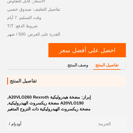
الأسعار: قابل للتفاوض
تفاصيل التغليف: صندوق خشبي
وقت التسليم: 7 أيام
شروط الدفع: T/T
القدرة على العرض: 500 / شهر
احصل على أفضل سعر
تفاصيل المنتج
وصف المنتج
تفاصيل المنتج
إبراز:
مضخة هيدروليكية A20VLO260 Rexroth
,
A20VLO190 مضخة ريكسروث الهيدروليكية
,
مضخة ريكسروث الهيدروليكية ذات النزوح المتغير
الحزمة:
أوديإم /