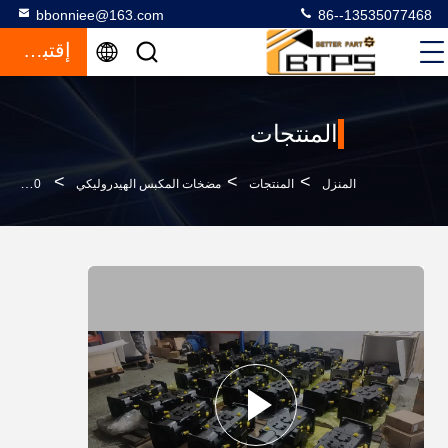
bbonniee@163.com
86--13535077468
إقتباس
المنتجات
>
>
>
المنزل
المنتجات
مضخات المكبس الهيدروليكي
A20VLO190 A20VLO260 ريكسروث مضخة هيدروليكية ضغط عالي مضخة هيدروليكية بمكبس متغير