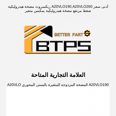
أدنى سعر A20VLO190,A20VLO260 ريكسروث مضخة هيدروليكية
ضغط مرتفع مضخة هيدروليكية بمكبس متغير
العلامة التجارية المتاحة
A20VLO190 المضخة المزدوجة المتغيرة بالبستن المحوري A20VLO