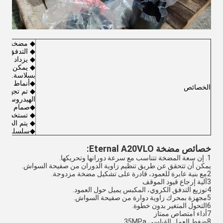
◆ مضخة البست
◆ التدفق يتن
◆ يزداد معدل
◆ يمكن أن يؤ
بسلاسة.
◆أنماط متغير
الخصائص
◆ تم تجهيز ا
الهيدروستات
◆صمام تخفيف
◆ تستخدم ا
◆ يتم الحد 
◆سلسلة كامل
خصائص مضخة Eternal A20VLO:
1. إن سعة المضخة تتناسب مع سرعة دورانها وتحريكها.
يمكن أن تتحقق عن طريق تنظيم زاوية الدوران من صفيحة السواش.
2مع بنية عابرة للعمود، قادرة على تشكيل مضخة مزدوجة.
3آلية إرجاع قيود الموقف
4توزيع التدفق الكروي، المكبس يميل حول العمود.
5مجهزة بمحرك زاوية دوارة من صفيحة السواش.
6التحول المتغير بدون خطوة.
7أداء امتصاص ممتاز
8ضغط العمل القياسي 35MPa