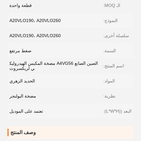
الـ MOQ:
قطعة واحدة
النموذج:
A20VLO190، A20VLO260
سلسلة أخرى:
A20VLO190، A20VLO260
السمة:
ضغط مرتفع
الصين الصانع A4VG56 مضخة المكبس الهيدروليك
اسم المنتج:
ي لريكسروث
المواد:
الحديد الزهري
نظرية:
مضخة البولنجر
البعد ((L*W*H):
تعتمد على الموديل
وصف المنتج