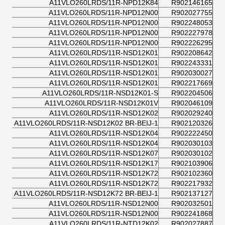
A11VLO260LRDS/11R-NPD12K84
R902146165
A11VLO260LRDS/11R-NPD12N00
R902027755
A11VLO260LRDS/11R-NPD12N00
R902248053
A11VLO260LRDS/11R-NPD12N00
R902227978
A11VLO260LRDS/11R-NPD12N00
R902226295
A11VLO260LRDS/11R-NSD12K01
R902208642
A11VLO260LRDS/11R-NSD12K01
R902243331
A11VLO260LRDS/11R-NSD12K01
R902030027
A11VLO260LRDS/11R-NSD12K01
R902217669
A11VLO260LRDS/11R-NSD12K01-S
R902204506
A11VLO260LRDS/11R-NSD12K01V
R902046109
A11VLO260LRDS/11R-NSD12K02
R902029240
A11VLO260LRDS/11R-NSD12K02 BR-BEIJ-1
R902120326
A11VLO260LRDS/11R-NSD12K04
R902222450
A11VLO260LRDS/11R-NSD12K04
R902030103
A11VLO260LRDS/11R-NSD12K07
R902030102
A11VLO260LRDS/11R-NSD12K17
R902103906
A11VLO260LRDS/11R-NSD12K72
R902102360
A11VLO260LRDS/11R-NSD12K72
R902217932
A11VLO260LRDS/11R-NSD12K72 BR-BEIJ-1
R902137127
A11VLO260LRDS/11R-NSD12N00
R902032501
A11VLO260LRDS/11R-NSD12N00
R902241868
A11VLO260LRDS/11R-NTD12K02
R902027887