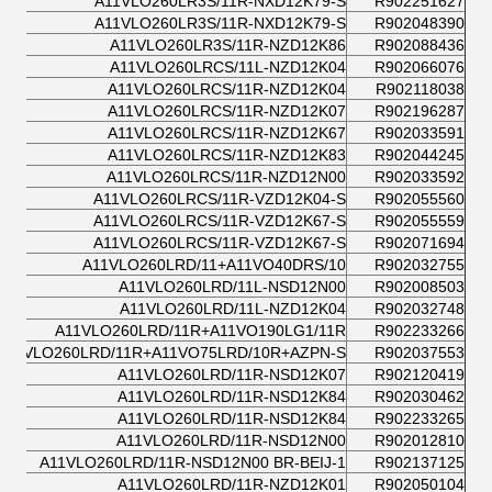
A11VLO260LR3S/11R-NXD12K79-S
R902251627
A11VLO260LR3S/11R-NXD12K79-S
R902048390
A11VLO260LR3S/11R-NZD12K86
R902088436
A11VLO260LRCS/11L-NZD12K04
R902066076
A11VLO260LRCS/11R-NZD12K04
R902118038
A11VLO260LRCS/11R-NZD12K07
R902196287
A11VLO260LRCS/11R-NZD12K67
R902033591
A11VLO260LRCS/11R-NZD12K83
R902044245
A11VLO260LRCS/11R-NZD12N00
R902033592
A11VLO260LRCS/11R-VZD12K04-S
R902055560
A11VLO260LRCS/11R-VZD12K67-S
R902055559
A11VLO260LRCS/11R-VZD12K67-S
R902071694
A11VLO260LRD/11+A11VO40DRS/10
R902032755
A11VLO260LRD/11L-NSD12N00
R902008503
A11VLO260LRD/11L-NZD12K04
R902032748
A11VLO260LRD/11R+A11VO190LG1/11R
R902233266
A11VLO260LRD/11R+A11VO75LRD/10R+AZPN-S
R902037553
A11VLO260LRD/11R-NSD12K07
R902120419
A11VLO260LRD/11R-NSD12K84
R902030462
A11VLO260LRD/11R-NSD12K84
R902233265
A11VLO260LRD/11R-NSD12N00
R902012810
A11VLO260LRD/11R-NSD12N00 BR-BEIJ-1
R902137125
A11VLO260LRD/11R-NZD12K01
R902050104