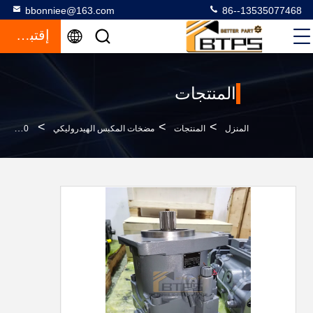
bbonniee@163.com
86--13535077468
إقتباس
المنتجات
>
>
>
المنزل
المنتجات
مضخات المكبس الهيدروليكي
A11VLO260LR/11R-NPD12N00 سلسلة A11VO AA11VO60DRG10L-NSC62N00 ريكسروث مضخة هيدروليكية مضخة البستون المحوري الهيدروليكي