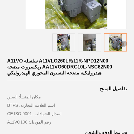
A11VLO260LR/11R-NPD12N00 سلسلة A11VO
AA11VO60DRG10L-NSC62N00 ريكسروث مضخة
هيدروليكية مضخة البستون المحوري الهيدروليكي
تفاصيل المنتج
مكان المنشأ: الصين
اسم العلامة التجارية: BTPS
إصدار الشهادات: CE ISO 9001
رقم الموديل: A11VO190
شروط الدفع والشحن