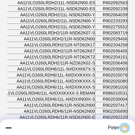
AA11VLO260LRDH2/11L-NSD62N00-ES
R902092563
AA11VLO260LRDH2/11L-NSD62N00-ES
R902092339
AA11VLO260LRDH2/11L-NSD62N00-Y
R902064039
AA11VLO260LRDH2/11L-NSD62N00-Y
R902233293
AA11VLO260LRDH2/11L-NSD62N00-Y
R902275552
AA11VLO260LRDH2/11R-NSD62K07-S
R902083719
AA11VLO260LRDH2/11R-NSD62N00
R902029456
AA11VLO260LRDH2/11R-NTD62K17
R902204258
AA11VLO260LRDH2/11R-NTD62K67
R902036405
AA11VLO260LRDH2/11R-NTD62K72
R902204151
AA11VLO260LRDH2/11R-NZD62K02-S
R902036406
AA11VLO260LRDH6/11L-NXDXXK67X-S
R902030003
AA11VLO260LRDH6/11L-NXDXXKXXX-S
R902025078
AA11VLO260LRDH6/11L-NXDXXKXXX-S
R902025080
AA11VLO260LRDH6/11L-NXDXXKXXX-S
R902081026
AA11VLO260LRDH6/11L-NXDXXKXXX-S REMAN
R986010531
AA11VLO260LRDH6/11L-NXDXXN00X-S
R902030004
AA11VLO260LRDH6/11R-NSD62N00
R902037417
AA11VLO260LRDH6/11R-NSD62N00
R902205890
AA11VLO260LRDH6/11R-NSD62N00-E
R902092220
AA11VLO260LRDH6/11R-NXDXXK07X-S
R902192474
Peter
AA11VLO260LRDS/11L-NSD62N00
R902129138