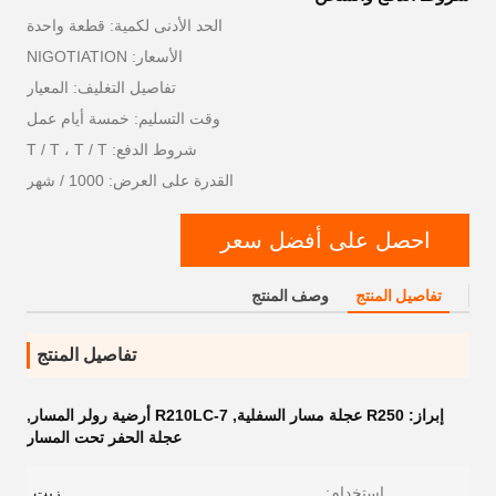
الحد الأدنى لكمية: قطعة واحدة
الأسعار: NIGOTIATION
تفاصيل التغليف: المعيار
وقت التسليم: خمسة أيام عمل
شروط الدفع: T / T ، T / T
القدرة على العرض: 1000 / شهر
احصل على أفضل سعر
تفاصيل المنتج
وصف المنتج
تفاصيل المنتج
إبراز:
R250 عجلة مسار السفلية
,
R210LC-7 أرضية رولر المسار
,
عجلة الحفر تحت المسار
استخدام:
زيت