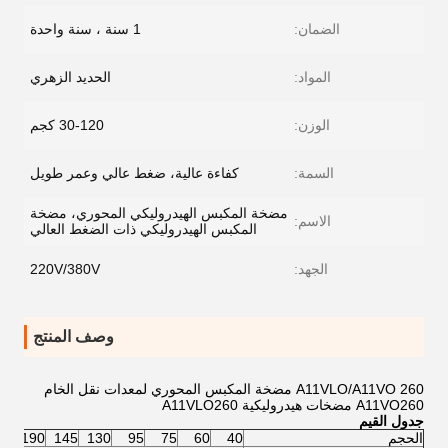
الضمان:
1 سنة ، سنة واحدة
المواد:
الحديد الزهري
الوزن:
30-120 كجم
السمة:
كفاءة عالية، ضغط عالي وعمر طويل
مضخة المكبس الهيدروليكي المحوري، مضخة
الاسم:
المكبس الهيدروليكي ذات الضغط العالي
الجهد:
220V/380V
وصف المنتج
A11VLO/A11VO 260 مضخة المكبس المحوري لمعدات نقل الخام
A11VO260 مضخات هيدروليكية A11VLO260
جدول القيم
الحجم
40
60
75
95
130
145
190
60