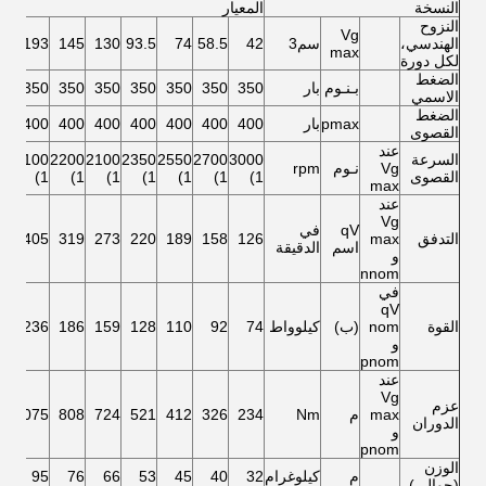
النسخة
المعيار
النزوح
Vg
الهندسي،
سم3
42
58.5
74
93.5
130
145
193
60
max
لكل دورة
الضغط
بـنـوم
بار
350
350
350
350
350
350
350
50
الاسمي
الضغط
pmax
بار
400
400
400
400
400
400
400
00
القصوى
عند
السرعة
3000
2700
2550
2350
2100
2200
2100
00
Vg
نـوم
rpm
القصوى
1)
1)
1)
1)
1)
1)
1)
1)
max
عند
Vg
qV
في
التدفق
max
126
158
189
220
273
319
405
68
اسم
الدقيقة
و
nnom
في
qV
القوة
nom
(ب)
كيلوواط
74
92
110
128
159
186
236
73
و
pnom
عند
Vg
عزم
max
م
Nm
234
326
412
521
724
808
1075
48
الدوران
و
pnom
الوزن
م
كيلوغرام
32
40
45
53
66
76
95
25
(حوالي)