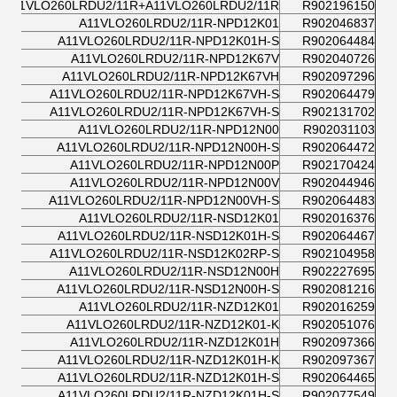
A11VLO260LRDU2/11R+A11VLO260LRDU2/11R
R902196150
A11VLO260LRDU2/11R-NPD12K01
R902046837
A11VLO260LRDU2/11R-NPD12K01H-S
R902064484
A11VLO260LRDU2/11R-NPD12K67V
R902040726
A11VLO260LRDU2/11R-NPD12K67VH
R902097296
A11VLO260LRDU2/11R-NPD12K67VH-S
R902064479
A11VLO260LRDU2/11R-NPD12K67VH-S
R902131702
A11VLO260LRDU2/11R-NPD12N00
R902031103
A11VLO260LRDU2/11R-NPD12N00H-S
R902064472
A11VLO260LRDU2/11R-NPD12N00P
R902170424
A11VLO260LRDU2/11R-NPD12N00V
R902044946
A11VLO260LRDU2/11R-NPD12N00VH-S
R902064483
A11VLO260LRDU2/11R-NSD12K01
R902016376
A11VLO260LRDU2/11R-NSD12K01H-S
R902064467
A11VLO260LRDU2/11R-NSD12K02RP-S
R902104958
A11VLO260LRDU2/11R-NSD12N00H
R902227695
A11VLO260LRDU2/11R-NSD12N00H-S
R902081216
A11VLO260LRDU2/11R-NZD12K01
R902016259
A11VLO260LRDU2/11R-NZD12K01-K
R902051076
A11VLO260LRDU2/11R-NZD12K01H
R902097366
A11VLO260LRDU2/11R-NZD12K01H-K
R902097367
A11VLO260LRDU2/11R-NZD12K01H-S
R902064465
A11VLO260LRDU2/11R-NZD12K01H-S
R902077549