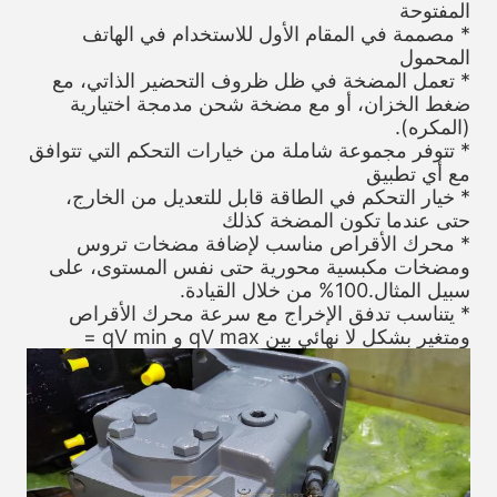
المفتوحة
* مصممة في المقام الأول للاستخدام في الهاتف
المحمول
* تعمل المضخة في ظل ظروف التحضير الذاتي، مع
ضغط الخزان، أو مع مضخة شحن مدمجة اختيارية
(المكره).
* تتوفر مجموعة شاملة من خيارات التحكم التي تتوافق
مع أي تطبيق
* خيار التحكم في الطاقة قابل للتعديل من الخارج،
حتى عندما تكون المضخة كذلك
* محرك الأقراص مناسب لإضافة مضخات تروس
ومضخات مكبسية محورية حتى نفس المستوى، على
سبيل المثال.100% من خلال القيادة.
* يتناسب تدفق الإخراج مع سرعة محرك الأقراص
ومتغير بشكل لا نهائي بين qV max و qV min =