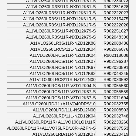
A11VLO260LR3S/11R-NXD12K61-S
R902233073
A11VLO260LR3S/11R-NXD12K61-S
R902251628
A11VLO260LR3S/11R-NXD12K61R-S
R902222027
A11VLO260LR3S/11R-NXD12K61R-S
R902215475
A11VLO260LR3S/11R-NXD12K61R-S
R902222026
A11VLO260LR3S/11R-NXD12K79-S
R902251627
A11VLO260LR3S/11R-NXD12K79-S
R902048390
A11VLO260LR3S/11R-NZD12K86
R902088436
A11VLO260LRCS/11L-NZD12K04
R902066076
A11VLO260LRCS/11R-NZD12K04
R902118038
A11VLO260LRCS/11R-NZD12K07
R902196287
A11VLO260LRCS/11R-NZD12K67
R902033591
A11VLO260LRCS/11R-NZD12K83
R902044245
A11VLO260LRCS/11R-NZD12N00
R902033592
A11VLO260LRCS/11R-VZD12K04-S
R902055560
A11VLO260LRCS/11R-VZD12K67-S
R902055559
A11VLO260LRCS/11R-VZD12K67-S
R902071694
A11VLO260LRD/11+A11VO40DRS/10
R902032755
A11VLO260LRD/11L-NSD12N00
R902008503
A11VLO260LRD/11L-NZD12K04
R902032748
A11VLO260LRD/11R+A11VO190LG1/11R
R902233266
A11VLO260LRD/11R+A11VO75LRD/10R+AZPN-S
R902037553
A11VLO260LRD/11R-NSD12K07
R902120419