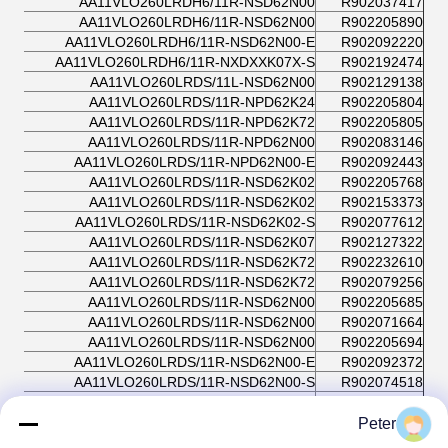
AA11VLO260LRDH6/11R-NSD62N00
R902037417
AA11VLO260LRDH6/11R-NSD62N00
R902205890
AA11VLO260LRDH6/11R-NSD62N00-E
R902092220
AA11VLO260LRDH6/11R-NXDXXK07X-S
R902192474
AA11VLO260LRDS/11L-NSD62N00
R902129138
AA11VLO260LRDS/11R-NPD62K24
R902205804
AA11VLO260LRDS/11R-NPD62K72
R902205805
AA11VLO260LRDS/11R-NPD62N00
R902083146
AA11VLO260LRDS/11R-NPD62N00-E
R902092443
AA11VLO260LRDS/11R-NSD62K02
R902205768
AA11VLO260LRDS/11R-NSD62K02
R902153373
AA11VLO260LRDS/11R-NSD62K02-S
R902077612
AA11VLO260LRDS/11R-NSD62K07
R902127322
AA11VLO260LRDS/11R-NSD62K72
R902232610
AA11VLO260LRDS/11R-NSD62K72
R902079256
AA11VLO260LRDS/11R-NSD62N00
R902205685
AA11VLO260LRDS/11R-NSD62N00
R902071664
AA11VLO260LRDS/11R-NSD62N00
R902205694
AA11VLO260LRDS/11R-NSD62N00-E
R902092372
AA11VLO260LRDS/11R-NSD62N00-S
R902074518
AA11VLO260LRDS/11R-NTD62K02
R902094437
AA11VLO260LRDS/11R-NTD62K02
R902232674
Peter
AA11VLO260LRDS/11R-NTD62K02-ES
R902092264