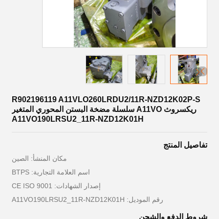
R902196119 A11VLO260LRDU2/11R-NZD12K02P-S
ريكسروث A11VO سلسلة مضخة البستن المحوري المتغير
A11VO190LRSU2_11R-NZD12K01H
تفاصيل المنتج
مكان المنشأ: الصين
اسم العلامة التجارية: BTPS
إصدار الشهادات: CE ISO 9001
رقم الموديل: A11VO190LRSU2_11R-NZD12K01H
شروط الدفع والشحن