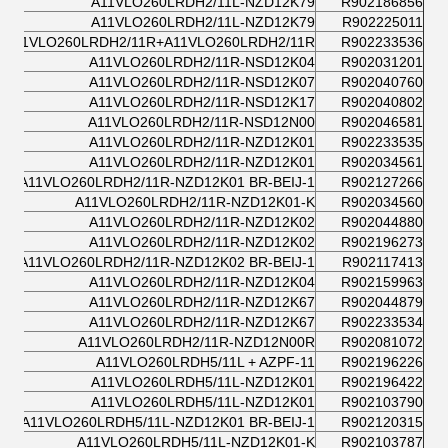
A11VLO260LRDH2/11L-NZD12K79
R902186856
A11VLO260LRDH2/11L-NZD12K79
R902225011
A11VLO260LRDH2/11R+A11VLO260LRDH2/11R
R902233536
A11VLO260LRDH2/11R-NSD12K04
R902031201
A11VLO260LRDH2/11R-NSD12K07
R902040760
A11VLO260LRDH2/11R-NSD12K17
R902040802
A11VLO260LRDH2/11R-NSD12N00
R902046581
A11VLO260LRDH2/11R-NZD12K01
R902233535
A11VLO260LRDH2/11R-NZD12K01
R902034561
A11VLO260LRDH2/11R-NZD12K01 BR-BEIJ-1
R902127266
A11VLO260LRDH2/11R-NZD12K01-K
R902034560
A11VLO260LRDH2/11R-NZD12K02
R902044880
A11VLO260LRDH2/11R-NZD12K02
R902196273
A11VLO260LRDH2/11R-NZD12K02 BR-BEIJ-1
R902117413
A11VLO260LRDH2/11R-NZD12K04
R902159963
A11VLO260LRDH2/11R-NZD12K67
R902044879
A11VLO260LRDH2/11R-NZD12K67
R902233534
A11VLO260LRDH2/11R-NZD12N00R
R902081072
A11VLO260LRDH5/11L + AZPF-11
R902196226
A11VLO260LRDH5/11L-NZD12K01
R902196422
A11VLO260LRDH5/11L-NZD12K01
R902103790
A11VLO260LRDH5/11L-NZD12K01 BR-BEIJ-1
R902120315
A11VLO260LRDH5/11L-NZD12K01-K
R902103787