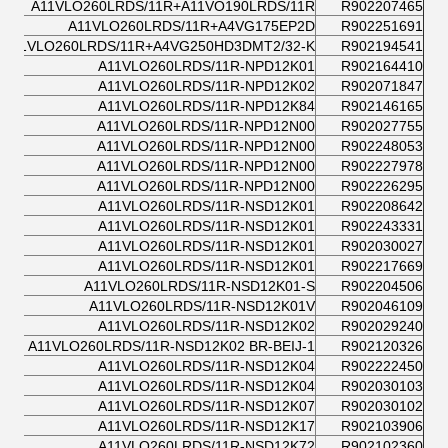
A11VLO260LRDS/11R+A11VO190LRDS/11R
R902207465
A11VLO260LRDS/11R+A4VG175EP2D
R902251691
A11VLO260LRDS/11R+A4VG250HD3DMT2/32-K
R902194541
A11VLO260LRDS/11R-NPD12K01
R902164410
A11VLO260LRDS/11R-NPD12K02
R902071847
A11VLO260LRDS/11R-NPD12K84
R902146165
A11VLO260LRDS/11R-NPD12N00
R902027755
A11VLO260LRDS/11R-NPD12N00
R902248053
A11VLO260LRDS/11R-NPD12N00
R902227978
A11VLO260LRDS/11R-NPD12N00
R902226295
A11VLO260LRDS/11R-NSD12K01
R902208642
A11VLO260LRDS/11R-NSD12K01
R902243331
A11VLO260LRDS/11R-NSD12K01
R902030027
A11VLO260LRDS/11R-NSD12K01
R902217669
A11VLO260LRDS/11R-NSD12K01-S
R902204506
A11VLO260LRDS/11R-NSD12K01V
R902046109
A11VLO260LRDS/11R-NSD12K02
R902029240
A11VLO260LRDS/11R-NSD12K02 BR-BEIJ-1
R902120326
A11VLO260LRDS/11R-NSD12K04
R902222450
A11VLO260LRDS/11R-NSD12K04
R902030103
A11VLO260LRDS/11R-NSD12K07
R902030102
A11VLO260LRDS/11R-NSD12K17
R902103906
A11VLO260LRDS/11R-NSD12K72
R902102360