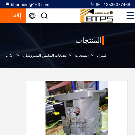
bbonniee@163.com
86--13535077468
إقتباس
المنتجات
>
>
>
المنزل
المنتجات
مضخات المكبس الهيدروليكي
R902196119 A11VLO260LRDU2/11R-NZD12K02P-S ريكسروث A11VO سلسلة مضخة البستن المحوري المتغير A11VO190LRSU2_11R-NZD12K01H