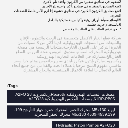
2ضعهم في صناديق صغيرة من الكرتون واحدة تلو الأخرى
3ضع الصناديق الصغيرة في صناديق أكبر واحدة تلو الأخرى
4ضع صناديق الكرتون الكبيرة في صناديق خشبية إذا لزم الأمر خاصةً للشحنات
البحرية.
5البضائع معبأة بأوراق زيتية وأكياس بلاستيكية بالداخل
6.باستخدام حزمة خشبية
7.نحن ندعم الطلب على الطلب المخصص
شركة قطع الغيار الأفضل متخصصة في البحث والتطوير،الإنتاج
والمبيعات من المنتجات الهيدروليكية. لدينا أكثر من 8 سنوات من
الخبرة التركيز على السوق الخارجية.منتجاتنا الرئيسية هي مضخة
هيدروليكية.المحرك،الصمام،صندوق التروس،ضخة التروس،القطع
الغيار،الخ.مشاركة في العلامات التجارية الهيدروليكية:
ريكسروث،باركر،إيتون-فيكرز،ليندي،سوير-دانفوس وهلم جرا.سعر
تنافسي ‬مفهوم المنتج.مرحبا بالعملاء الجدد والقدامى من جميع أنحاء
العالم للاتصال بنا لعلاقة الأعمال المستقبلية والنجاح المشترك
Tags:
مضخات البستنات الهيدروليكية Rexroth,ريكسروث A2FO 28
61RP-PB05,مضخات المكبس الهيدروليكية A2FO23
ليونغ M5x130 محرك الحفر المتحرك,حفرة جهاز التأرجح 199-
4539,199-4539 M5x130 محرك الحفر المتحرك
Hydraulic Piston Pumps A2FO23