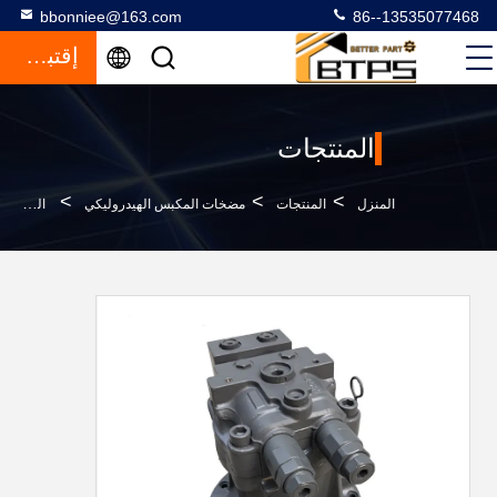
bbonniee@163.com
86--13535077468
إقتباس
المنتجات
>
>
>
المنزل
المنتجات
مضخات المكبس الهيدروليكي
الجهاز القياسي لـ LIUGONG M5x130 حفرة محرك الموجات المتحركة 199-4539