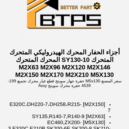
أجزاء الحفار المحرك الهيدروليكي المتحرك
المتحرك SY130-10 المحرك المتحرك
M2X63 M2X96 M2X120 M2X146
M2X150 M2X170 M2X210 M5X130
سعر المصنع M5x130 حفرة جهاز سوينج قطع غيار محرك تجميع 199-
4539 حفرة محرك سوينج Assy
[M2X150] E320C،DH220-7،DH258،R215-
7
[M2X63] SY135,R140-7,R140-9
[M5X130] EC460,ZX200-
3,E320C,E210B,SK200-6E,SK200-8,SK210-