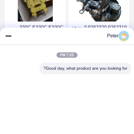
9262319 9262320 المضخة
330C E330C E330C
الهيدروليكية الرئيسية
المضخة الهيدروليكية
Peter
HPV118 ZX200-3 ZX230
الرئيسية لجهاز مضخة الحفر
10R-1551 1932703 193-
ZX250 ZX270
احصل على أفضل سعر
احصل على أفضل سعر
7:25 PM
2703 2160038 2160039
HPV118HW-23B
HPV118HW
Good day, what product are you looking for?
BETTER PARTS MACHINERY CO., LTD.
bbonniee@163.com
86--13535077468