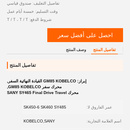
تفاصيل التغليف: صندوق قياسي
وقت التسليم: خمسة أيام عمل
شروط الدفع: T / T ، T / T
احصل على أفضل سعر
تفاصيل المنتج
وصف المنتج
تفاصيل المنتج
إبراز:
GM85 KOBELCO القيادة النهائية السفر
,
محرك سفر GM85 KOBELCO
,
محرك SANY SY465 Final Drive Travel
عمر الفاروق لا:
SK450-6 SK460 SY485
اسم العلامة التجارية:
KOBELCO,SANY