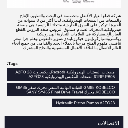
شركة قطع الغيار الأفضل متخصصة في البحث والتطوير،الإنتاج
والمبيعات من المنتجات الهيدروليكية. لدينا أكثر من 8 سنوات من
الخبرة التركيز على السوق الخارجية.منتجاتنا الرئيسية هي مضخة
هيدروليكية.المحرك،الصمام،صندوق التروس،ضخة التروس،القطع
الغيار،الخ.مشاركة في العلامات التجارية الهيدروليكية:
ريكسروث،باركر،إيتون-فيكرز،ليندي،سوير-دانفوس وهلم جرا.سعر
تنافسي ‬مفهوم المنتج.مرحبا بالعملاء الجدد والقدامى من جميع أنحاء
العالم للاتصال بنا لعلاقة الأعمال المستقبلية والنجاح المشترك
Tags:
مضخات البستنات الهيدروليكية Rexroth,ريكسروث A2FO 28
61RP-PB05,مضخات المكبس الهيدروليكية A2FO23
GM85 KOBELCO القيادة النهائية السفر,محرك سفر GM85
KOBELCO,محرك SANY SY465 Final Drive Travel
Hydraulic Piston Pumps A2FO23
الاتصالات