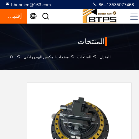
bbonniee@163.com
86--13535077468
إقتباس
المنتجات
>
>
>
المنزل
المنتجات
مضخات المكبس الهيدروليكي
GM85 KOBELCO المحرك النهائي للسيارات