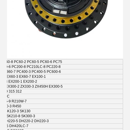
 PC40-8 PC60-2 PC60-5 PC60-6 PC75
C200-6 PC200-8 PC210LC-8 PC220-8
 PC360-7 PC400-3 PC400-5 PC600-6
0-2 EX60-3 EX60-7 EX100-1
40-3 EX200-1 EX200-2
0-1 EX300-2 ZX330-3 ZX450H EX300-5
312 315 302.5C 324D 320D 330 329D
 320C
 R225-9 R210W-7
 R300-3 R450
20 SK120-3 SK130
0-8 SK210-8 SK300-3
9 DH220-5 DH220-2 DH220-3
300-5 DH420LC-7