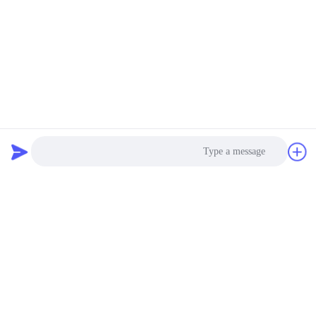
يرسل
منتجاتنا
منتجات مماثلة
Photo
Video Call
Audio Call