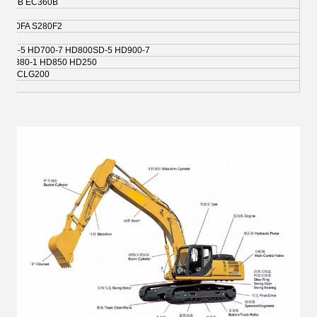
C290B EC360B
S280FA S280F2
0A3
700-5 HD700-7 HD800SD-5 HD900-7
2 HD880-1 HD850 HD250
CLG200 إلى الشمس60 إلى الشمس70