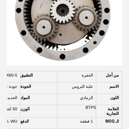
من أجل
الحفرة
التطبيق
-3 EX60-5
الاسم
علبة التروس
الجودة
جودة جيدة
اللون
الرمادي
المواد
الحديد الز
BTPS
العلامة
الوزن
60 كجم
التجارية
الـ MOQ
1 قطعة
الدفع
T/T، Paypal، WU، ضمان الت