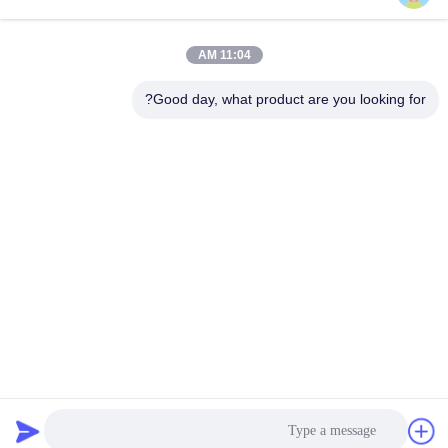
HPV118 ZX200-3 ZX230
الرئيسية لجهاز مضخة الحفر
10R-1551 1932703 193-
ZX250 ZX270
احصل على أفضل سعر
احصل على أفضل سعر
11:04 AM
2703 2160038 2160039
HPV118HW-23B
HPV118HW
Good day, what product are you looking for?
BETTER PARTS MACHINERY CO., LTD.
bbonniee@163.com
86--13535077468
الغرفة 301-2295، المبنى 6، طريق كيلين، منطقة تيانهي، غوانغجو
الصين جودة جيدة مضخات المكبس الهيدروليكي المورد. حقوق الطبع والنشر © 2022-
2026 BETTER PARTS Machinery Co., Ltd. . كل الحقوق محفوظة.