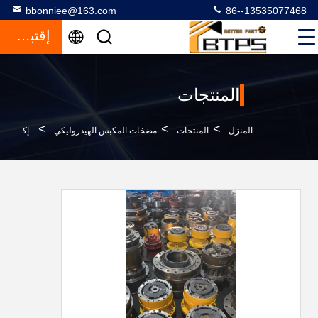
bbonniee@163.com
86--13535077468
إقتباس
المنتجات
>
>
>
المنزل
المنتجات
مضخات المكبس الهيدروليكي
إكس 60 إكس 60-2 إكس 60-3 إكس 60-5 عجلة التروس المقللة المتحركة إكس زي إكس حفرة الحركة المقللة 9097683 9118328 4398053