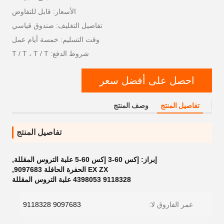
الأسعار: قابل للتفاوض
تفاصيل التغليف: صندوق قياسي
وقت التسليم: خمسة أيام عمل
شروط الدفع: T / T ، T / T
احصل على أفضل سعر
تفاصيل المنتج
وصف المنتج
تفاصيل المنتج
إبراز:
إكس 60-3 إكس 60-5 علبة التروس المقللة
,
EX ZX الحفرة الحافلة 9097683
,
9118328 4398053 علبة التروس المقللة
عمر الفاروق لا:
9097683 9118328