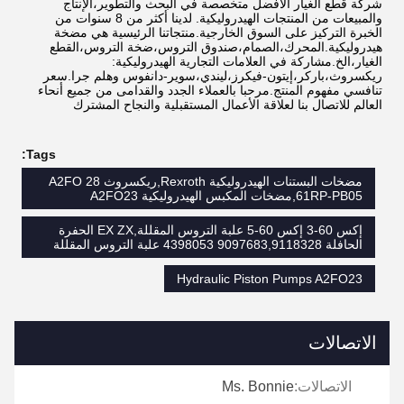
شركة قطع الغيار الأفضل متخصصة في البحث والتطوير،الإنتاج
والمبيعات من المنتجات الهيدروليكية. لدينا أكثر من 8 سنوات من
الخبرة التركيز على السوق الخارجية.منتجاتنا الرئيسية هي مضخة
هيدروليكية.المحرك،الصمام،صندوق التروس،ضخة التروس،القطع
الغيار،الخ.مشاركة في العلامات التجارية الهيدروليكية:
ريكسروث،باركر،إيتون-فيكرز،ليندي،سوير-دانفوس وهلم جرا.سعر
تنافسي ‬مفهوم المنتج.مرحبا بالعملاء الجدد والقدامى من جميع أنحاء
العالم للاتصال بنا لعلاقة الأعمال المستقبلية والنجاح المشترك
Tags:
مضخات البستنات الهيدروليكية Rexroth,ريكسروث A2FO 28
61RP-PB05,مضخات المكبس الهيدروليكية A2FO23
إكس 60-3 إكس 60-5 علبة التروس المقللة,EX ZX الحفرة
الحافلة 9097683,9118328 4398053 علبة التروس المقللة
Hydraulic Piston Pumps A2FO23
الاتصالات
الاتصالات:
Ms. Bonnie