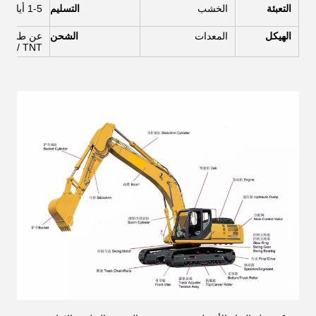
التعبئة
الخشب
التسليم
1-5 أيام
الهيكل
المعدات
الشحن
PS / TNT