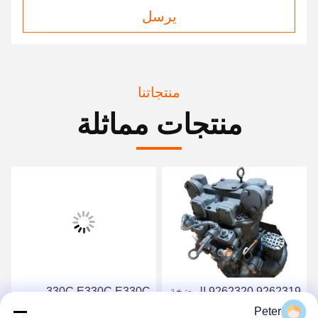
يرسل
منتجاتنا
منتجات مماثلة
9262319 9262320 المضخة
330C E330C E330C
الهيدروليكية الرئيسية
المضخة الهيدروليكية
Peter