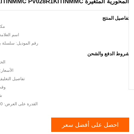
المحورية المتغيرة PV016R1KITINMMC PV028R1KITINMMC
تفاصيل المنتج
مكا
اسم العلامة ال
رقم الموديل: سلسلة ب
شروط الدفع والشحن
الحد
الأسعار: GOTIATION
تفاصيل التغلي
وقت ا
شر
القدرة على العرض: 2000 قطعة / سنة
احصل على أفضل سعر