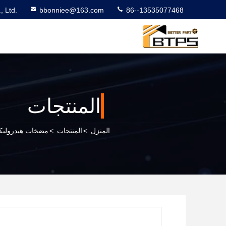
 Ltd.
bbonniee@163.com
86--13535077468
المنتجات
المنزل
>
المنتجات
>
مضخات هيدروليكي