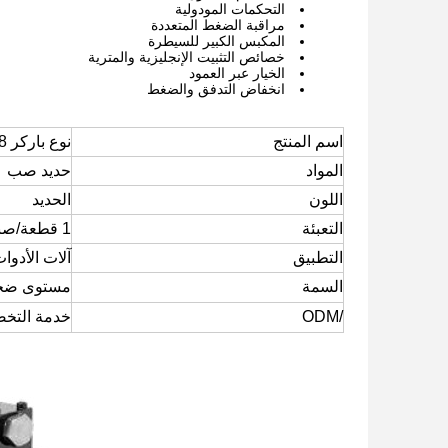
التحكمات المودولية
مراقبة الضغط المتعددة
المكبس الكبير للسيطرة
خصائص التثبيت الإنجليزية والمترية
الخيار عبر العمود
انخفاض التدفق والضغط
اسم المنتج
نوع باركر PV016 028
المواد
حديد صب
اللون
الحديد
التعبئة
1 قطعة/صندوق خشبي
التطبيق
آلات الأدو
السمة
مستوى ضجيج
/ODM
خدمة التخ