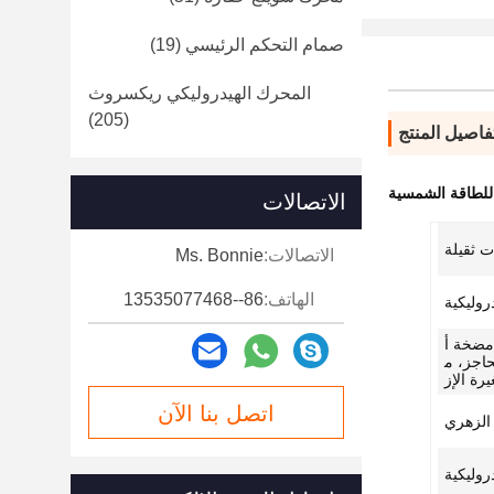
صمام التحكم الرئيسي
(19)
المحرك الهيدروليكي ريكسروث
(205)
فاصيل المنتج
الاتصالات
ت ثقيلة
الاتصالات:
Ms. Bonnie
الهاتف:
86--13535077468
دروليكية
مضخة أ
اجز، م
رة الإز
اتصل بنا الآن
 الزهري
وليكية