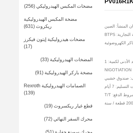
مضخات المكبس الهيدروليكي
(256)
مضخة المكبس الهيدروليكية
ن المنشأ: الصين
ريكروث
(631)
تجارية: BTPS
مضخات هيدروليكية إيتون فيكرز
اكر الكهروضوئية
(17)
المضخات الهيدروليكية
(33)
 الأدنى لكمية: 1
NI
مضخة باركر الهيدروليكية
(91)
ف: صندوق خشبي
الصمامات الهيدروليكية Rexroth
لتسليم: 7 أيام
(139)
وط الدفع: T/T
قطع غيار ريكسروث
(19)
محرك السفر النهائي
(72)
محرك سوينغ حفارة
(51)