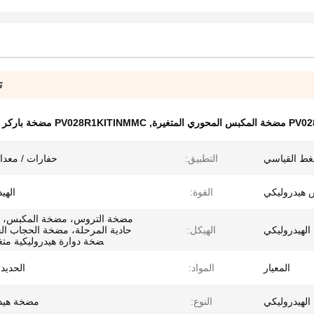
ت
 مضخة المكبس المحوري المتغيرة
,
PV028R1KITINMMC مضخة باركر للطاقة الشمسية
غط القياسي
التطبيق:
حفارات / معدا
هيدروليكي
القوة:
الهي
مضخة التروس، مضخة المكبس، 
الهيدروليكي
الهيكل:
حادية المرحلة، مضخة الحجاب الح
ضخة دوارة هيدروليكية متغي
المعيار
المواد:
الحديد
لهيدروليكي
النوع:
مضخة هيدر