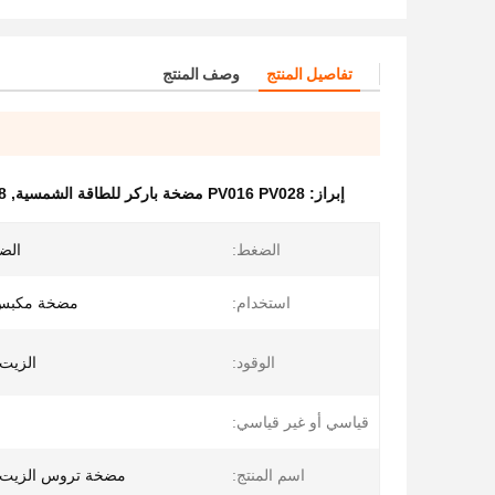
تفاصيل المنتج
وصف المنتج
إبراز:
PV016 PV028 مضخة باركر للطاقة الشمسية
,
PV028
الضغط:
الض
استخدام:
مضخة مكبس 
الوقود:
الزيت 
قياسي أو غير قياسي:
اسم المنتج:
مضخة تروس الزيت ا