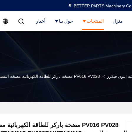
BETTER PARTS Machinery Co.,
منزل
المنتجات
حول بنا
أخبار
ة إيتون فيكرز
>
PV016 PV028 مضخة باركر للطاقة الكهربائية مضخة البستن المحورية المتغيرة PV016R1KITINMMC PV028R1KITINMMC
PV016 PV028 مضخة باركر للطاقة الكهربائي