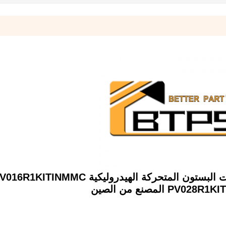
باركر PV PV016 PV028 مضخات البستون المتحركة الهيدروليكية R1KITINMMC
PV0 المصنع من الصين