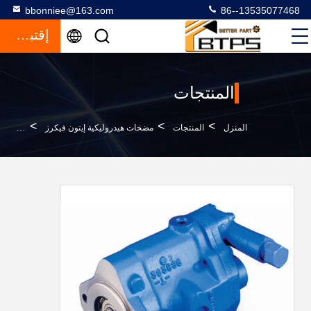
bbonniee@163.com
86--13535077468
إقتباس
المنتجات
>
>
>
المنزل
المنتجات
مضخات هيدروليكية إيتون فيكرز
فيكرز PVQ40 إيتون مضخة هيدروليكية VQ13 PVQ20 PVQ32 PVQ45 PVQ40AR02AB10G210000010