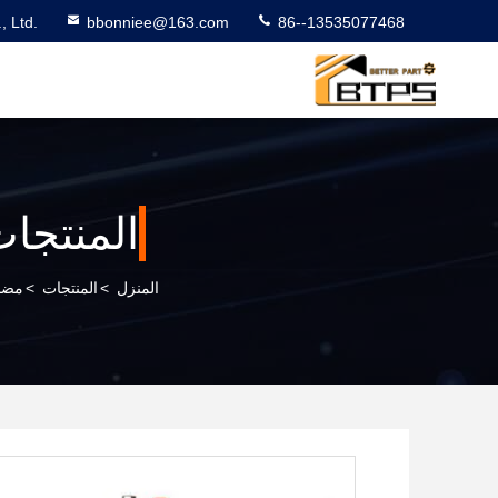
 Ltd.
bbonniee@163.com
86--13535077468
المنتجا
المنزل
>
المنتجات
>
مضخا