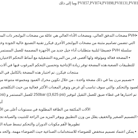
PVH74,PVH98,PVH131,PVH1 وما إلى ذلك
PVH57
•PVH مضخات التدفق العالي، ومضخات الأداء العالي هي عائلة من مضخات البولنجر ذات الم
التي تتضمن تصاميم مثبتة من مضخات البولنجر الأخرى فيكرز.تقنية التصنيع عالية الجودة و
سلسلة PVH خصيصًا لتلبية متطلبات أداء جيل جديد من الأجهزة المصممة للعمل المستمر 250 بار ((3625 psi).
• المضخة فعالة وموثوقة ولها أقصى قدر من المرونة التشغيلية مع أنماط التحكم الاختيار
للتطبيقات الصعبة،هذه المضخة توفر زيادة الإنتاجية وتحسين التحكم المرغوب فيها في آلات
منتجات فيكرز، تم اختبار هذه المضخة بالكامل في المخ
• تصميم مرن بما في ذلك مضخة واحدة ، من خلال تكوين محرك العمود ومجموعة متنوعة من
لعمود والتحكم ،والتي سوف تناسب أي غرض وتوفر المعدات الأكثر فعالية من حيث التكلفةتم 
أن
الآلات المكثفة من الطاقة المطلوبة في مستويات أعلى من الأ
 التصميم الصغير والخفيف يقلل من وزن التطبيق ويوفر المزيد من الراحة للتثبيت والصيانة.تج
تطويرها لأهم مكونات الدوران والتحكم تبسط صيانة ا
• يمكن اعتماد تصميم منخفض للضوضاء للاستخدامات الصناعية حيث الضوضاء مهمة، والحد 