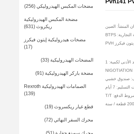
Pvh141 P
مضخات المكبس الهيدروليكي
(256)
مضخة المكبس الهيدروليكية
ن المنشأ: الصين
ريكروث
(631)
تجارية: BTPS
مضخات هيدروليكية إيتون فيكرز
ون فيكرز PVH
(17)
المضخات الهيدروليكية
(33)
 الأدنى لكمية: 1
NI
مضخة باركر الهيدروليكية
(91)
ف: صندوق خشبي
الصمامات الهيدروليكية Rexroth
لتسليم: 7 أيام
(139)
وط الدفع: T/T
قطع غيار ريكسروث
(19)
محرك السفر النهائي
(72)
محرك سوينغ حفارة
(51)