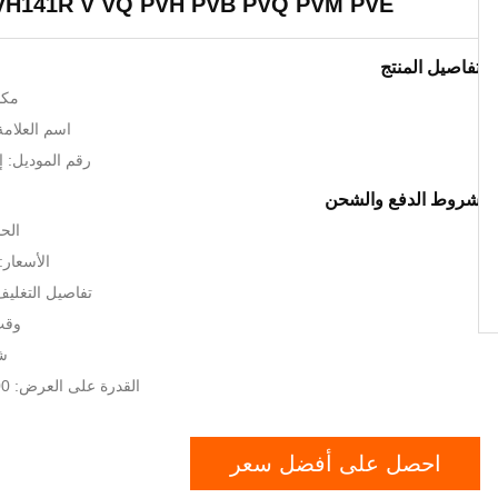
VH141R V VQ PVH PVB PVQ PVM PVE
تفاصيل المنتج
مكا
اسم العلامة ال
رقم الموديل: إيت
شروط الدفع والشحن
الحد
الأسعار: GOTIATION
تفاصيل التغلي
وقت ا
شر
القدرة على العرض: 2000 قطعة / سنة
احصل على أفضل سعر