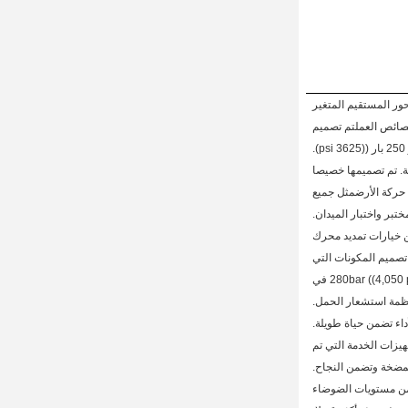
حور المستقيم المتغير
خصائص العملتم تصميم
ية. تم تصميمها خصيصا
 حركة الأرضمثل جميع
تبر واختبار الميدان.
 خيارات تمديد محرك
تصميم المكونات التي
تم اختبارها في غطاء ضيق للعمل الثقيل لتوفير 250bar ((3,625 psi) للعمل المستمر و 280bar ((4,050 psi) في
ظمة استشعار الحمل.
داء تضمن حياة طويلة.
هيزات الخدمة التي تم
لمضخة وتضمن النجاح.
من مستويات الضوضاء