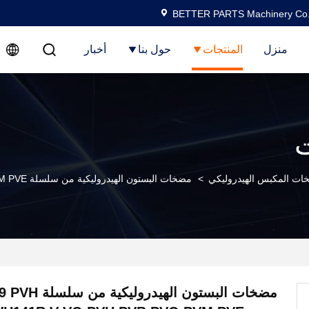
BETTER PARTS Machinery Co.,
منزل
المنتجات
حول بنا
أخبار
ت
ت المكبس الهيدروليكي
>
مضخات البستون الهيدروليكية من سلسلة Eaton 6109 PVH Pvh141 PVH141R V VQ PVH PVB PVQ PVM PVE
مضخات البستون الهيد