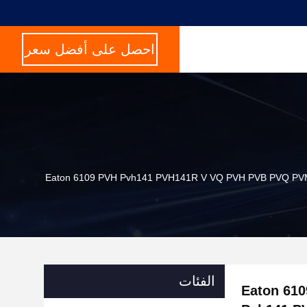
احصل على أفضل سعر
الفئات
روليكية من سلسلة Eaton 6109 PVH