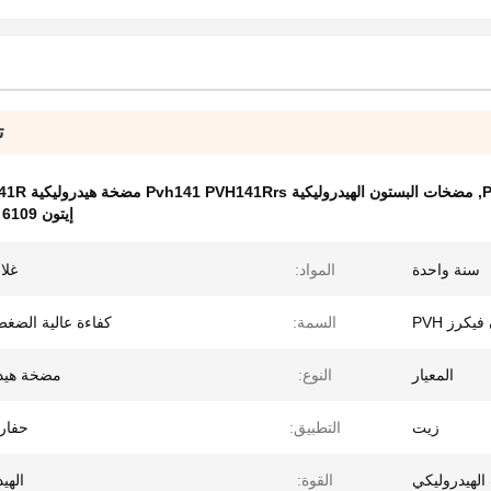
ت
,
مضخات البستون الهيدروليكية Pvh141 PVH141Rrs مضخة هيدروليكية Pvh141 PVH141R
إيتون 6109 PVQ PVM PVE
سنة واحدة
المواد:
غلا
كرز PVH
السمة:
كفاءة عالية الضغط
المعيار
النوع:
مضخة هيدر
زيت
التطبيق:
حفارة
الهيدروليكي
القوة:
الهي