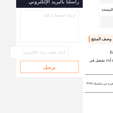
راسلنا بالبريد الإلكتروني
لمضخة
وصف المنتج
نات معتمدة مصممة في وظيفة ثقيلة، ويتم توفير غطاء مضغوط لتوفير أداء تشغيل مستمر 250 بار ((3625 psi) ، و 280 بار ((4050 psi) أداء تشغيل في
يرسل
ة من سلسلة PVH