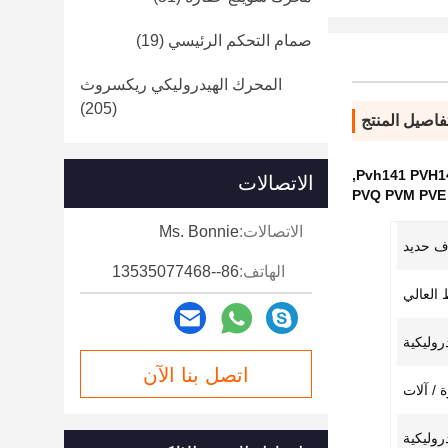
صمام التحكم الرئيسي
(19)
المحرك الهيدروليكي ريكسروث
(205)
فاصيل المنتج
,
الاتصالات
الاتصالات:
Ms. Bonnie
ف حديد
الهاتف:
86--13535077468
 العالي
وليكية
اتصل بنا الآن
 / آلات
دروليكية