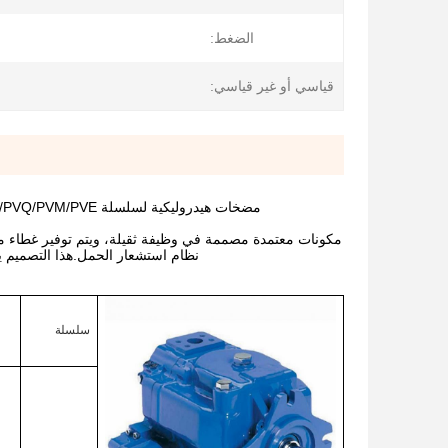
الضغط:
قياسي أو غير قياسي:
مضخات هيدروليكية لسلسلة Eaton Vickers PVH pvh141 PVH141R V/VQ/PVH/PVB/PVQ/PVM/PVE سلسلة Eaton 6109
نظام استشعار الحمل.هذا التصميم ي
سلسلة