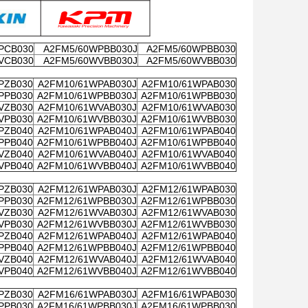
PCB030
A2FM5/60WPBB030J
A2FM5/60WPBB030
VCB030
A2FM5/60WVBB030J
A2FM5/60WVBB030
PZB030
A2FM10/61WPAB030J
A2FM10/61WPAB030
PPB030
A2FM10/61WPBB030J
A2FM10/61WPBB030
VZB030
A2FM10/61WVAB030J
A2FM10/61WVAB030
VPB030
A2FM10/61WVBB030J
A2FM10/61WVBB030
PZB040
A2FM10/61WPAB040J
A2FM10/61WPAB040
PPB040
A2FM10/61WPBB040J
A2FM10/61WPBB040
VZB040
A2FM10/61WVAB040J
A2FM10/61WVAB040
VPB040
A2FM10/61WVBB040J
A2FM10/61WVBB040
PZB030
A2FM12/61WPAB030J
A2FM12/61WPAB030
PPB030
A2FM12/61WPBB030J
A2FM12/61WPBB030
VZB030
A2FM12/61WVAB030J
A2FM12/61WVAB030
VPB030
A2FM12/61WVBB030J
A2FM12/61WVBB030
PZB040
A2FM12/61WPAB040J
A2FM12/61WPAB040
PPB040
A2FM12/61WPBB040J
A2FM12/61WPBB040
VZB040
A2FM12/61WVAB040J
A2FM12/61WVAB040
VPB040
A2FM12/61WVBB040J
A2FM12/61WVBB040
PZB030
A2FM16/61WPAB030J
A2FM16/61WPAB030
PPB030
A2FM16/61WPBB030J
A2FM16/61WPBB030