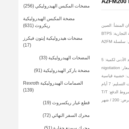
A2FM200 
مضخات المكبس الهيدروليكي
(256)
مضخة المكبس الهيدروليكية
ن المنشأ: الصين
ريكروث
(631)
تجارية: BTPS
مضخات هيدروليكية إيتون فيكرز
سلسلة A2FM
(17)
المضخات الهيدروليكية
(33)
 الأدنى لكمية: 5
 nigotiation
مضخة باركر الهيدروليكية
(91)
ف: خشبية قياسية
الصمامات الهيدروليكية Rexroth
لتسليم: 7 أيام
(139)
وط الدفع: T/T
2 / شهر
قطع غيار ريكسروث
(19)
محرك السفر النهائي
(72)
محرك سوينغ حفارة
(51)