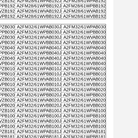
PZB192
A2FM28/61WPAB192J
A2FM28/61WPAB192
PPB192
A2FM28/61WPBB192J
A2FM28/61WPBB192
VZB192
A2FM28/61WVAB192J
A2FM28/61WVAB192
VPB192
A2FM28/61WVBB192J
A2FM28/61WVBB192
PZB030
A2FM32/61WPAB030J
A2FM32/61WPAB030
PPB030
A2FM32/61WPBB030J
A2FM32/61WPBB030
VZB030
A2FM32/61WVAB030J
A2FM32/61WVAB030
VPB030
A2FM32/61WVBB030J
A2FM32/61WVBB030
PZB040
A2FM32/61WPAB040J
A2FM32/61WPAB040
PPB040
A2FM32/61WPBB040J
A2FM32/61WPBB040
VZB040
A2FM32/61WVAB040J
A2FM32/61WVAB040
VPB040
A2FM32/61WVBB040J
A2FM32/61WVBB040
PZB010
A2FM32/61WPAB010J
A2FM32/61WPAB010
PPB010
A2FM32/61WPBB010J
A2FM32/61WPBB010
VZB010
A2FM32/61WVAB010J
A2FM32/61WVAB010
VPB010
A2FM32/61WVBB010J
A2FM32/61WVBB010
PZB020
A2FM32/61WPAB020J
A2FM32/61WPAB020
PPB020
A2FM32/61WPBB020J
A2FM32/61WPBB020
VZB020
A2FM32/61WVAB020J
A2FM32/61WVAB020
VPB020
A2FM32/61WVBB020J
A2FM32/61WVBB020
PZB100
A2FM32/61WPAB100J
A2FM32/61WPAB100
PPB100
A2FM32/61WPBB100J
A2FM32/61WPBB100
VZB100
A2FM32/61WVAB100J
A2FM32/61WVAB100
VPB100
A2FM32/61WVBB100J
A2FM32/61WVBB100
PZB181
A2FM32/61WPAB181J
A2FM32/61WPAB181
PPB181
A2FM32/61WPBB181J
A2FM32/61WPBB181