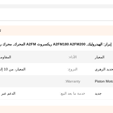
ت
إبراز:
الهيدروليك
,
A2FM180 A2FM200 ريكسروث A2FM المحرك
,
محرك ريك
المعيار
الأداء:
المقاومة
حديد الزهري
النزوح:
المعيار، من 10 إلى 1000
Warranty:
Piston Mot
جديد
خدمة ما بعد البيع:
الدعم عبر ا