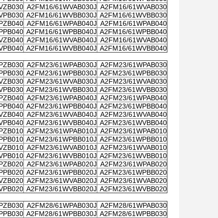
VZB030
A2FM16/61WVAB030J
A2FM16/61WVAB030
VPB030
A2FM16/61WVBB030J
A2FM16/61WVBB030
PZB040
A2FM16/61WPAB040J
A2FM16/61WPAB040
PPB040
A2FM16/61WPBB040J
A2FM16/61WPBB040
VZB040
A2FM16/61WVAB040J
A2FM16/61WVAB040
VPB040
A2FM16/61WVBB040J
A2FM16/61WVBB040
PZB030
A2FM23/61WPAB030J
A2FM23/61WPAB030
PPB030
A2FM23/61WPBB030J
A2FM23/61WPBB030
VZB030
A2FM23/61WVAB030J
A2FM23/61WVAB030
VPB030
A2FM23/61WVBB030J
A2FM23/61WVBB030
PZB040
A2FM23/61WPAB040J
A2FM23/61WPAB040
PPB040
A2FM23/61WPBB040J
A2FM23/61WPBB040
VZB040
A2FM23/61WVAB040J
A2FM23/61WVAB040
VPB040
A2FM23/61WVBB040J
A2FM23/61WVBB040
PZB010
A2FM23/61WPAB010J
A2FM23/61WPAB010
PPB010
A2FM23/61WPBB010J
A2FM23/61WPBB010
VZB010
A2FM23/61WVAB010J
A2FM23/61WVAB010
VPB010
A2FM23/61WVBB010J
A2FM23/61WVBB010
PZB020
A2FM23/61WPAB020J
A2FM23/61WPAB020
PPB020
A2FM23/61WPBB020J
A2FM23/61WPBB020
VZB020
A2FM23/61WVAB020J
A2FM23/61WVAB020
VPB020
A2FM23/61WVBB020J
A2FM23/61WVBB020
PZB030
A2FM28/61WPAB030J
A2FM28/61WPAB030
PPB030
A2FM28/61WPBB030J
A2FM28/61WPBB030