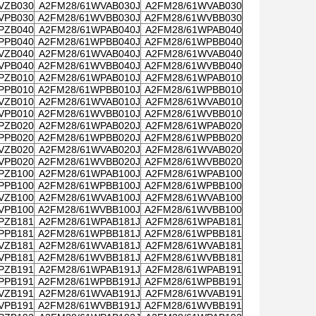
VZB030
A2FM28/61WVAB030J
A2FM28/61WVAB030
VPB030
A2FM28/61WVBB030J
A2FM28/61WVBB030
PZB040
A2FM28/61WPAB040J
A2FM28/61WPAB040
PPB040
A2FM28/61WPBB040J
A2FM28/61WPBB040
VZB040
A2FM28/61WVAB040J
A2FM28/61WVAB040
VPB040
A2FM28/61WVBB040J
A2FM28/61WVBB040
PZB010
A2FM28/61WPAB010J
A2FM28/61WPAB010
PPB010
A2FM28/61WPBB010J
A2FM28/61WPBB010
VZB010
A2FM28/61WVAB010J
A2FM28/61WVAB010
VPB010
A2FM28/61WVBB010J
A2FM28/61WVBB010
PZB020
A2FM28/61WPAB020J
A2FM28/61WPAB020
PPB020
A2FM28/61WPBB020J
A2FM28/61WPBB020
VZB020
A2FM28/61WVAB020J
A2FM28/61WVAB020
VPB020
A2FM28/61WVBB020J
A2FM28/61WVBB020
PZB100
A2FM28/61WPAB100J
A2FM28/61WPAB100
PPB100
A2FM28/61WPBB100J
A2FM28/61WPBB100
VZB100
A2FM28/61WVAB100J
A2FM28/61WVAB100
VPB100
A2FM28/61WVBB100J
A2FM28/61WVBB100
PZB181
A2FM28/61WPAB181J
A2FM28/61WPAB181
PPB181
A2FM28/61WPBB181J
A2FM28/61WPBB181
VZB181
A2FM28/61WVAB181J
A2FM28/61WVAB181
VPB181
A2FM28/61WVBB181J
A2FM28/61WVBB181
PZB191
A2FM28/61WPAB191J
A2FM28/61WPAB191
PPB191
A2FM28/61WPBB191J
A2FM28/61WPBB191
VZB191
A2FM28/61WVAB191J
A2FM28/61WVAB191
VPB191
A2FM28/61WVBB191J
A2FM28/61WVBB191