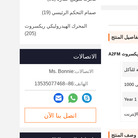
صمام التحكم الرئيسي
(19)
المحرك الهيدروليكي ريكسروث
(205)
فاصيل المنتج
سروث A2FM
الاتصالات
 للتآكل
الاتصالات:
Ms. Bonnie
الهاتف:
86--13535077468
1 Year
لإنترنت
اتصل بنا الآن
وصف المنتج