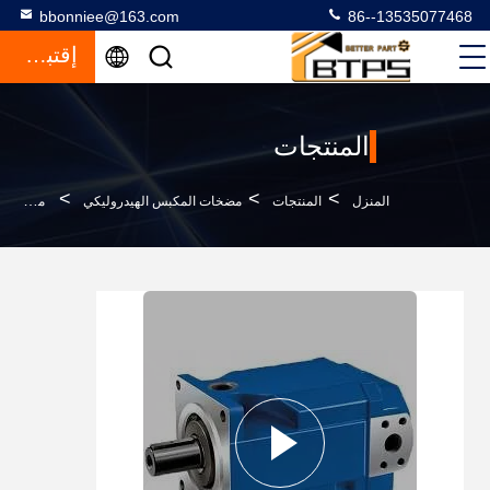
bbonniee@163.com
86--13535077468
إقتباس
المنتجات
>
>
>
المنزل
المنتجات
مضخات المكبس الهيدروليكي
مضخة هيدروليكية عالية الضغط من سلسلة A4FO Rexroth A4FO40 A4FO71 A4FO125 A4FO180 A4FO250 A4FO500