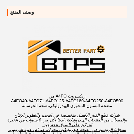
وصف المنتج
ريكسروث A4FO من
A4FO40،A4FO71،A4FO125،A4FO180،A4FO250،A4FO500
مضخة البستون المحوري الهيدروليكي،ضخة الخرسانة
شركة قطع الغيار الأفضل متخصصة في البحث والتطوير،الإنتاج
والمبيعات من المنتجات الهيدروليكية. لدينا أكثر من 8 سنوات من الخبرة
التركيز على السوق الخارجية.
منتجاتنا الرئيسية هي مضخة هيدروليكية، محرك، صمام، علبة التروس،