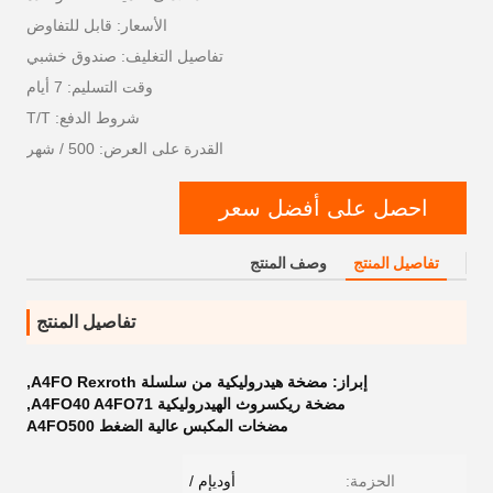
الأسعار: قابل للتفاوض
تفاصيل التغليف: صندوق خشبي
وقت التسليم: 7 أيام
شروط الدفع: T/T
القدرة على العرض: 500 / شهر
احصل على أفضل سعر
تفاصيل المنتج
وصف المنتج
تفاصيل المنتج
إبراز:
مضخة هيدروليكية من سلسلة A4FO Rexroth
,
مضخة ريكسروث الهيدروليكية A4FO40 A4FO71
,
مضخات المكبس عالية الضغط A4FO500
الحزمة:
أوديإم /