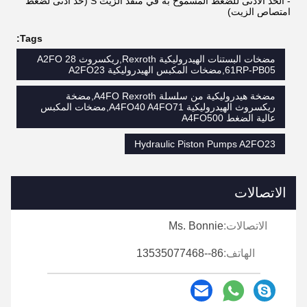
- الحد الأدنى للضغط المسموح به في منفذ الزيت S (حد أدنى لضغط
امتصاص الزيت)
Tags:
مضخات البستنات الهيدروليكية Rexroth,ريكسروث A2FO 28
61RP-PB05,مضخات المكبس الهيدروليكية A2FO23
مضخة هيدروليكية من سلسلة A4FO Rexroth,مضخة
ريكسروث الهيدروليكية A4FO40 A4FO71,مضخات المكبس
عالية الضغط A4FO500
Hydraulic Piston Pumps A2FO23
الاتصالات
الاتصالات:
Ms. Bonnie
الهاتف:
86--13535077468