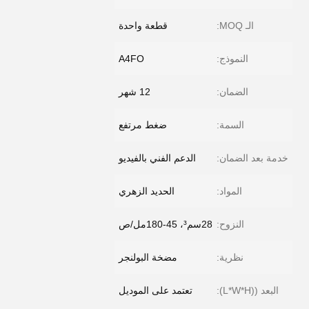
الـ MOQ:
قطعة واحدة
النموذج:
A4FO
الضمان:
12 شهر
السمة:
ضغط مرتفع
خدمة بعد الضمان:
الدعم الفني بالفيديو
المواد:
الحديد الزهري
النزوح:
28سم³، 45-180مل/ص
نظرية:
مضخة البولنجر
البعد ((L*W*H):
تعتمد على الموديل