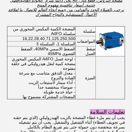
مضخة التروس، قطع غيار، الخ.نحن دائما نلتزم "الجودة العاليةأفضل
خدمة، أسعار تنافسية مفهوم المنتج
نرحب بالعملاء الجدد والقدامى من جميع أنحاء العالم للاتصال بنا لعلاقة
الأعمال المستقبلية والنجاح المشترك
المضخة الكمية المكبس المحوري من
سلسلة
سلسلة A4FO
16,22,28,40,71,125,250,500
المواصفات
السلسلة 1، السلسلة 3
ضغط
الضغط الاسمي 40MPa، الضغط
العمل
القصوى 45MPa
- لوحة غسل A4FO المكبس المحوري
مضخة كمية لنقل هيدروليكي في حلقة
مفتوحة
- معدل التدفق متناسب مع سرعة
الميزة
القيادة والنزوح
- أداء ممتاز لاستيعاب الزيت
- ضوضاء منخفضة جداً
- حياة خدمة طويلة
المضخات المشتركة مسموح بها
تعليمات السلامة
يجب أن يتم ملء غطاء المضخة بالزيت الهيدروليكي (الذي يتم حقنه
في تجويف الغطاء) أثناء التشغيل والتشغيل. يجب أن يتم تشغيله
بسرعة منخفضة دون حمولة حتى يتم تفريغ النظام بالكامل.
عند الوقوف لفترة طويلة ، يمكن تصريف القذيفة من خلال خط