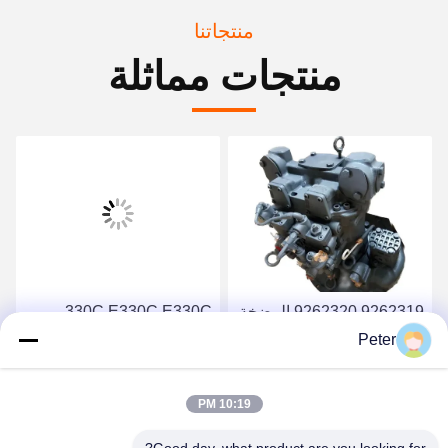
منتجاتنا
منتجات مماثلة
9262319 9262320 المضخة
330C E330C E330C
الهيدروليكية الرئيسية
المضخة الهيدروليكية
Peter
HPV118 ZX200-3 ZX230
الرئيسية لجهاز مضخة الحفر
10R-1551 1932703 193-
ZX250 ZX270
احصل على أفضل سعر
احصل على أفضل سعر
10:19 PM
2703 2160038 2160039
HPV118HW-23B
HPV118HW