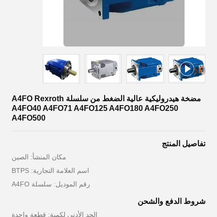
مضخة هيدروليكية عالية الضغط من سلسلة A4FO Rexroth
A4FO40 A4FO71 A4FO125 A4FO180 A4FO250
A4FO500
تفاصيل المنتج
مكان المنشأ: الصين
اسم العلامة التجارية: BTPS
رقم الموديل: سلسلة A4FO
شروط الدفع والشحن
الحد الأدنى لكمية: قطعة واحدة