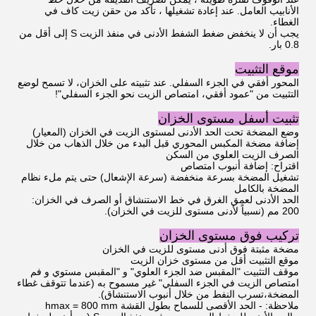
الأنابيب العامل. عند إعادة تشغيلها ، تأكد من حقن زيت كاف في
الغطاء.
يجب أن لا ينخفض ضغط الشفط الأدنى في منفذ الزيت S إلى أقل من
0.8 بار.
موقع التثبيت
المحور أفقي في الجزء السفلي. عند تثبيته على الخزان، لا تسمح لوضع
التثبيت من "عمود أفقي، امتصاص الزيت نحو الجزء السفلي"!
تثبيت أسفل مستوى الخزان
وضع المضخة تحت الحد الأدنى لمستوى الزيت في الخزان (المعيار)
إضافة مضخة المكبس المحوري قبل البدء من خلال الذهاب من خلال
الصرف الزيت العلوي من السكن
اقتراح: إضافة أنبوب امتصاص
تشغيل المضخة بسرعة منخفضة (سرعة الإشعال) حتى يتم ملء نظام
المضخة بالكامل
الحد الأدنى لعمق الغرق في خط الاستنشاق أو الصرف في الخزان:
200 مم (نسبياً لأدنى مستوى للزيت في الخزان).
تركيب فوق مستوى الخزان
مضخة مثبتة فوق أدنى مستوى للزيت في الخزان
موقع التثبيت أقل من مستوى خزان الزيت
موقف التثبيت "المقبس ضد الجزء العلوي" و "المقبس مستوي و فم
امتصاص الزيت في الجزء السفلي" غير مسموح به (عندما تتوقف غطاء
المضخة،تسرب النفط من خلال أنبوب الاستنشاق).
ملاحظة: - الحد الأقصى للسماح بطول القشة hmax = 800 mm