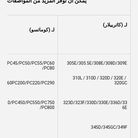
يمكن أن توفر المزيد من المواصفات والأبع
لـ (كاتربيلار)
لـ (كوماتسو)
35/PC45/PC50/PC55/PC60
305E/305.5E/308E/308D/309E
/PC80
310L / 310D / 320D / 320E / 
PC160PC200/PC220/PC290
320GC
C350/PC450/PC550/PC750
323D/323F/330D/330E/336D/33
/PC800
6E
345D/345GC/349F