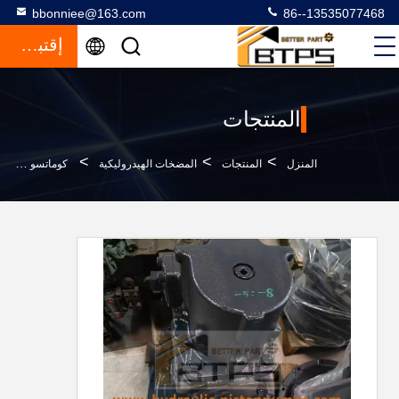
bbonniee@163.com
86--13535077468
إقتباس
المنتجات
>
>
>
المنزل
المنتجات
المضخات الهيدروليكية
كوماتسو PC450-8 مضخة هيدروليكية 708-2H-00026 7082H00026 مضخة الحفر الرئيسية