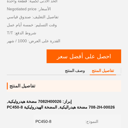
الحد الأدنى لكمية: قطعة واحدة
الأسعار: Negotiated price
تفاصيل التغليف: صندوق قياسي
وقت التسليم: خمسة أيام عمل
شروط الدفع: T/T
القدرة على العرض: 1000 / شهر
احصل على أفضل سعر
تفاصيل المنتج
وصف المنتج
تفاصيل المنتج
إبراز:
7082H00026 مضخة هيدروليكية
,
708-2H-00026 مضخة هيدراليكية
,
المضخة الهيدروليكية PC450-8
النموذج:
PC450-8