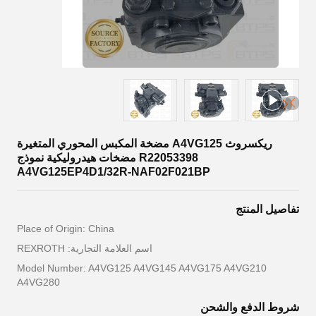
ريكسروث A4VG125 مضخة المكبس المحوري المتغيرة
R22053398 مضخات هيدروليكية نموذج
A4VG125EP4D1/32R-NAF02F021BP
تفاصيل المنتج
Place of Origin: China
اسم العلامة التجارية: REXROTH
Model Number: A4VG125 A4VG145 A4VG175 A4VG210
A4VG280
شروط الدفع والشحن