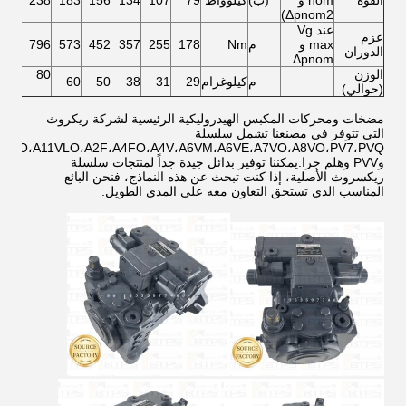
القوة
nom و
(ب)
كيلوواط
79
107
134
156
183
238
Δpnom2)
عند Vg
عزم
max و
م
Nm
178
255
357
452
573
796
الدوران
Δpnom
الوزن
80
م
كيلوغرام
29
31
38
50
60
(حوالي)
مضخات ومحركات المكبس الهيدروليكية الرئيسية لشركة ريكروث
التي تتوفر في مصنعنا تشمل سلسلة
11VO،A11VLO،A2F،A4FO،A4V،A6VM،A6VE،A7VO،A8VO،PV7،PVQ
وPVV وهلم جرا.يمكننا توفير بدائل جيدة جداً لمنتجات سلسلة
ريكسروث الأصلية، إذا كنت تبحث عن هذه النماذج، فنحن البائع
المناسب الذي تستحق التعاون معه على المدى الطويل.