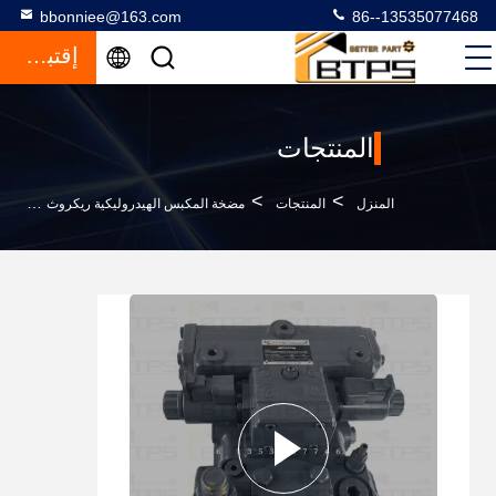
bbonniee@163.com
86--13535077468
إقتباس
المنتجات
>
>
>
المنزل
المنتجات
مضخة المكبس الهيدروليكية ريكروث
ريكسروث 4VG125