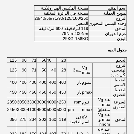
اسم المنتج
مضخة المكبس الهيدروليكية
نموذج العملية
مضخة في الدائرة المغلقة
النزوح
28/40/56/71/90/125/180/250
وحدة البستن المحوري
المتغير
التدفق
119 لتر/دقيقة-600 لتر/دقيقة
عزم الدوران
79Nm-400Nm
الوزن
29KG-156KG
جدول القيم
الحجم
28
40
56
71
90
125
النزوح
Vg
الهندسي،
سم3
28
40
56
71
90
125
max
لكل دورة
الضغط
بـنـوم
بار
400
400
400
400
400
400
الاسمي
الضغط
pmax
بار
450
450
450
450
450
450
القصوى
عند Vg
السرعة
نـوم
rpm
4250
4000
3600
3300
3050
2850
max
القصوى
متقطع)
nmax
rpm
5000
5000
4500
4100
3800
3450
عند Vg
qV
في
التدفق
max و
119
160
202
234
275
356
اسم
الدقيقة
nnom
عند qV