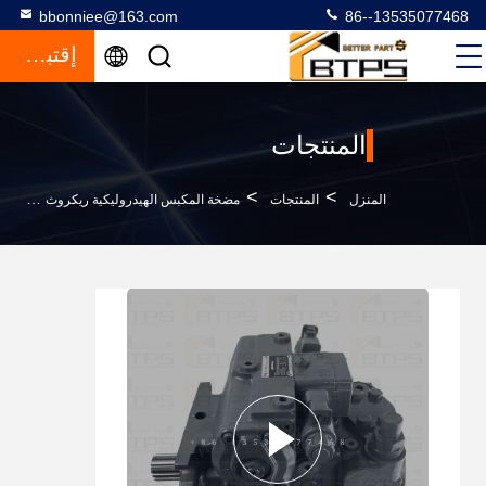
bbonniee@163.com
86--13535077468
إقتباس
المنتجات
>
>
>
المنزل
المنتجات
مضخة المكبس الهيدروليكية ريكروث
الم