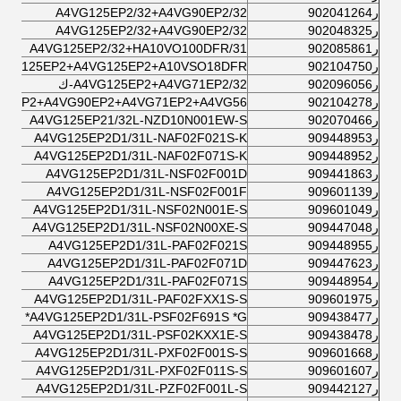
ر902041264
A4VG125EP2/32+A4VG90EP2/32
ر902048325
A4VG125EP2/32+A4VG90EP2/32
ر902085861
A4VG125EP2/32+HA10VO100DFR/31
ر902104750
4VG125EP2+A4VG125EP2+A10VSO18DFR
ر902096056
A4VG125EP2+A4VG71EP2/32-ك
ر902104278
25EP2+A4VG90EP2+A4VG71EP2+A4VG56
ر902070466
A4VG125EP21/32L-NZD10N001EW-S
ر909448953
A4VG125EP2D1/31L-NAF02F021S-K
ر909448952
A4VG125EP2D1/31L-NAF02F071S-K
ر909441863
A4VG125EP2D1/31L-NSF02F001D
ر909601139
A4VG125EP2D1/31L-NSF02F001F
ر909601049
A4VG125EP2D1/31L-NSF02N001E-S
ر909447048
A4VG125EP2D1/31L-NSF02N00XE-S
ر909448955
A4VG125EP2D1/31L-PAF02F021S
ر909447623
A4VG125EP2D1/31L-PAF02F071D
ر909448954
A4VG125EP2D1/31L-PAF02F071S
ر909601975
A4VG125EP2D1/31L-PAF02FXX1S-S
ر909438477
A4VG125EP2D1/31L-PSF02F691S *G*
ر909438478
A4VG125EP2D1/31L-PSF02KXX1E-S
ر909601668
A4VG125EP2D1/31L-PXF02F001S-S
ر909601607
A4VG125EP2D1/31L-PXF02F011S-S
ر909442127
A4VG125EP2D1/31L-PZF02F001L-S