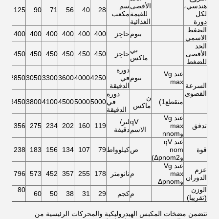
هندسي،
الأقصى
سم
125
90
71
56
40
28
لكل
للقيمة
مكعب
دورة
الغذائية
الضغط
بنوم
حاجِز
400
400
400
400
400
400
الاسمي
الحد
بي
الأقصى
حاجِز
450
450
450
450
450
450
ماكس
للضغط
دورة
عند Vg
ننوم
في
4250
4000
3600
3300
3050
2850
max
السرعة
الدقيقة
القصوى
دورة
ن
متقطع1)
في
5000
5000
4500
4100
3800
3450
ماكس
الدقيقة
عند Vg
qV
لتر/
تدفق
max
119
160
202
234
275
356
الاسم
دقيقة
وnnom
عند qV
قوة
nom
ص
كيلوواط
79
107
134
156
183
238
وΔpnom2)
عند Vg
عزم
max
م
نانومتر
178
255
357
452
573
796
الدوران
وΔpnom
الوزن
80
م
كجم
29
31
38
50
60
(تقريبا)
تتضمن مضخات المكبس الهيدروليكية والمحركات الرئيسية من