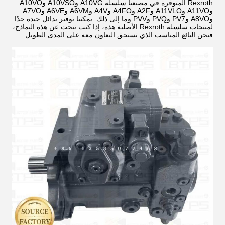
Rexroth المتوفرة في مصنعنا سلسلة A10VG وA10VSO وA10VO
وA11VO وA11VLO وA2F وA4FO وA4V وA6VM وA6VE وA7VO
وA8VO وPV7 وPVQ وPVV وما إلى ذلك. يمكننا توفير بدائل جيدة جدًا
لمنتجات سلسلة Rexroth الأصلية هذه، إذا كنت تبحث عن هذه النماذج،
فنحن البائع المناسب الذي تستحق التعاون معه على المدى الطويل.