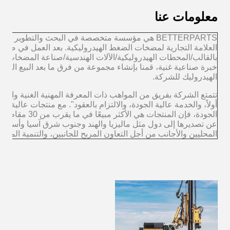
معلومات عنا
BETTERPARTS هي مؤسسة متخصصة في البحث والتطوير وا
العلامة التجارية لمضخات الضغط الهيدروليكية. بعد العمل في صناع
بالقالب/المحطات الهيدروليكية/الآلات الهندسية/صناعة المضخات ال
خبرة صناعية غنية، قمنا بإنشاء مجموعة من فرق ما بعد البيع المه
الهيدروليك للشركة.
تتمتع الشركة بفريق من المواهب ذات المعرفة المهنية الغنية والخبرة 
أولاً، والخدمة عالية الجودة، والالتزام بالعقود". مع منتجات عالية 
الجودة، فإن المنتجا
عن تصديرها إلى دول مثل ماليزيا والهند وجنوب شرق آسيا وأستراليا
المحليين والأجانب من أجل التعاون المربح للجانبين، والتنمية المشتر