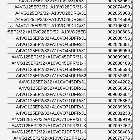
ر902088062
A4VG125EP2/32+A10VO28DR/31
ر902074459
A4VG125EP2/32+A10VO28DR/31-K
ر902059968
A4VG125EP2/32+A10VO28DRG/31
ر902044589
A4VG125EP2/32+A10VO28DRG/31
ر902106301
A4VG125EP2/32+A10VO28DRG/31-ك
ر902100806
G125EP2/32+A10VO28ED/52+A10VO28ED
ر902088496
A4VG125EP2/32+A10VO45DFR/31
ر902025351
A4VG125EP2/32+A10VO45DFR/31
ر909609059
A4VG125EP2/32+A10VO45DFR/31
ر909609061
A4VG125EP2/32+A10VO45DFR/31-K
ر902088489
A4VG125EP2/32+A10VO45DFR/31-K
ر902058598
A4VG125EP2/32+A10VO45DFR/52
ر902052891
A4VG125EP2/32+A10VO45DFR/52
ر902044202
A4VG125EP2/32+A10VO45DR/31
ر902058585
A4VG125EP2/32+A10VO45DR/31
ر909602604
A4VG125EP2/32+A10VO71DFR/31
ر902025352
A4VG125EP2/32+A10VO71DFR/31
ر902089398
A4VG125EP2/32+A10VO71DFR/31
ر902031238
A4VG125EP2/32+A10VO71DFR/31
ر902085919
A4VG125EP2/32+A10VO71DFR/31-K
ر902097262
A4VG125EP2/32+A10VO71DFR/31-K
ر902056403
A4VG125EP2/32+A10VO71DFR/31-K
ر902079776
A4VG125EP2/32+A10VO71DFR1/31