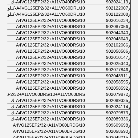
ر902024113
A4VG125EP2/32+A11VO40DRS/10-ك
ر902122007
A4VG125EP2/32+A11VO60DRL/10-كيلومتر
ر902122008
A4VG125EP2/32+A11VO60DRL/10-كيلومتر
ر902016234
A4VG125EP2/32+A11VO60DRS/10
ر902087056
A4VG125EP2/32+A11VO60DRS/10
ر902044340
A4VG125EP2/32+A11VO60DRS/10
ر902048643
A4VG125EP2/32+A11VO60DRS/10
ر902102066
A4VG125EP2/32+A11VO60DRS/10
ر902058586
A4VG125EP2/32+A11VO60DRS/10
ر902010147
A4VG125EP2/32+A11VO60DRS/10
ر902025340
A4VG125EP2/32+A11VO60DRS/10
ر902077846
A4VG125EP2/32+A11VO60DRS/10
ر902048911
A4VG125EP2/32+A11VO60DRS/10
ر902058595
A4VG125EP2/32+A11VO60DRS/10
ر902058592
A4VG125EP2/32+A11VO60DRS/10
ر902079872
25EP2/32+A11VO60DRS/10+A11VO60DRS
ر902089335
A4VG125EP2/32+A11VO60DRS/10-ك
ر902024114
A4VG125EP2/32+A11VO60DRS/10-ك
ر902079873
A4VG125EP2/32+A11VO60DRS/10-ك
ر902089336
A4VG125EP2/32+A11VO60DRS/10-ك
ر909609698
A4VG125EP2/32+A11VO60LRDG/10
ر902058590
A4VG125EP2/32+A11VO60LRDG/10
ر902048015
A4VG125EP2/32+A11VO60LRDG/10