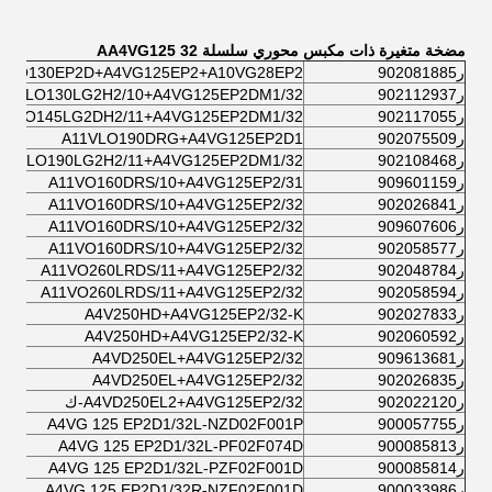
مضخة متغيرة ذات مكبس محوري سلسلة AA4VG125 32
ر902081885
VLO130EP2D+A4VG125EP2+A10VG28EP2
ر902112937
11VLO130LG2H2/10+A4VG125EP2DM1/32
ر902117055
1VLO145LG2DH2/11+A4VG125EP2DM1/32
ر902075509
A11VLO190DRG+A4VG125EP2D1
ر902108468
11VLO190LG2H2/11+A4VG125EP2DM1/32
ر909601159
A11VO160DRS/10+A4VG125EP2/31
ر902026841
A11VO160DRS/10+A4VG125EP2/32
ر909607606
A11VO160DRS/10+A4VG125EP2/32
ر902058577
A11VO160DRS/10+A4VG125EP2/32
ر902048784
A11VO260LRDS/11+A4VG125EP2/32
ر902058594
A11VO260LRDS/11+A4VG125EP2/32
ر902027833
A4V250HD+A4VG125EP2/32-K
ر902060592
A4V250HD+A4VG125EP2/32-K
ر909613681
A4VD250EL+A4VG125EP2/32
ر902026835
A4VD250EL+A4VG125EP2/32
ر902022120
A4VD250EL2+A4VG125EP2/32-ك
ر900057755
A4VG 125 EP2D1/32L-NZD02F001P
ر900085813
A4VG 125 EP2D1/32L-PF02F074D
ر900085814
A4VG 125 EP2D1/32L-PZF02F001D
ر900033986
A4VG 125 EP2D1/32R-NZF02F001D