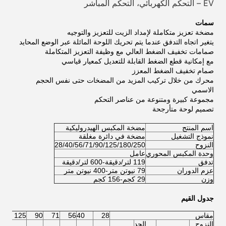
EV – التحكم الكهربائي، التحكم المباشر
سمات
مضخة تعزيز متكاملة لإمداد الزيت للتعزيز والتوجيه
يتغير اتجاه التدفق عندما يتم تحريك اللوحة المائلة عبر الوضع المحايد
صمامات تخفيف الضغط العالي مع وظيفة التعزيز المتكاملة
مع إمكانية قطع الضغط القابلة للتعديل كمعيار قياسي
صمام تخفيف الضغط المعزز
محرك من خلال تركيب المزيد من المضخات حتى نفس الحجم
الاسمي
مجموعة كبيرة ومتنوعة من عناصر التحكم
تصميم لوحة متأرجحة
اسم المنتج
مضخة المكبس الهيدروليكية
نموذج التشغيل
مضخة في دائرة مغلقة
النزوح
28/40/56/71/90/125/180/250
وحدة المكبس المحوري
عامل
تدفق
119 لتر/دقيقة-600 لتر/دقيقة
عزم الدوران
79 نيوتن متر-400 نيوتن متر
وزن
29 كجم-156 كجم
جدول القيم
مقاس
28
40
56
71
90
125
النزوح
الحد