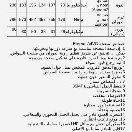
عند qV
القوة
nom و
(ب)
كيلوواط
79
107
134
156
183
238
Δpnom2)
عند Vg
عزم
max و
م
Nm
178
255
357
452
573
796
الدوران
Δpnom
الوزن
80
م
كيلوغرام
29
31
38
50
60
(حوالي)
خصائص مضخة Eternal A4VG:
1. إن سعة المضخة تتناسب مع سرعة دورانها وتحريكها.
يمكن أن تتحقق عن طريق تنظيم زاوية الدوران من صفيحة السواش.
2مع بنية عابرة للعمود، قادرة على تشكيل مضخة مزدوجة.
3آلية إرجاع قيود الموقف
4توزيع التدفق الكروي، المكبس يميل حول العمود.
5مجهزة بمؤشر زاوية دوارة من صفيحة السواش.
6التحول المتغير بدون خطوة.
7أداء امتصاص ممتاز
8ضغط العمل القياسي 35MPa
9استجابة سريعة
10ضوضاء منخفضة
11حياة طويلة.
12نسبة قوة/وزن ممتازة
13تصميم وحدات
14محرك العمود قادر على تحمل الحمل المحوري والشعاعي.
15. موقع تركيب اختياري
16يمكن أن تعمل مع سائل HF لخفض المعلمات التشغيلية.
17قابل للتبادل تماما مع الأصلي