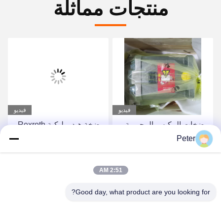
منتجات مماثلة
فيديو
فيديو
مضخات المكبس المحورية
مضخة هيدروليكية Rexroth
الثابتة من سلسلة Rexroth
A11VLO130LR2D_10L-
Peter
A4FO، مضخة مكبس
NZD12KXX-S مضخة
هيدروليكية A4FO125_30L-
مكبس محورية متغيرة
احصل على أفضل سعر
احصل على أفضل سعر
2:51 AM
PZB25U33، قطعة غيار
الإزاحة عالية الموثوقية
مضخة هيدروليكية
R902037088
Good day, what product are you looking for?
A4FO125_30R-
PPB25N00 A4FO22
A4FO28 A4FO40 A4FO71