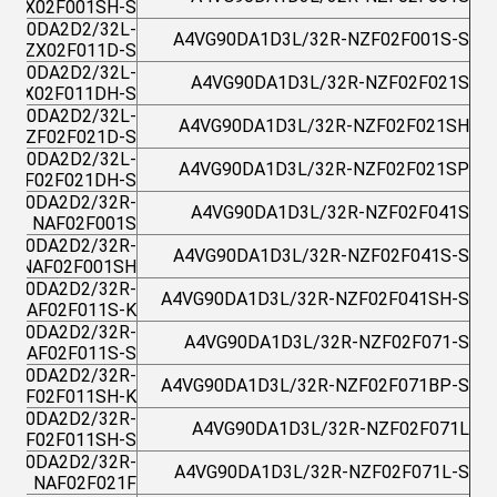
NZX02F001SH-S
VG90DA2D2/32L-
A4VG90DA1D3L/32R-NZF02F001S-S
NZX02F011D-S
VG90DA2D2/32L-
A4VG90DA1D3L/32R-NZF02F021S
NZX02F011DH-S
VG90DA2D2/32L-
A4VG90DA1D3L/32R-NZF02F021SH
PZF02F021D-S
VG90DA2D2/32L-
A4VG90DA1D3L/32R-NZF02F021SP
PZF02F021DH-S
VG90DA2D2/32R-
A4VG90DA1D3L/32R-NZF02F041S
NAF02F001S
VG90DA2D2/32R-
A4VG90DA1D3L/32R-NZF02F041S-S
NAF02F001SH
VG90DA2D2/32R-
A4VG90DA1D3L/32R-NZF02F041SH-S
NAF02F011S-K
VG90DA2D2/32R-
A4VG90DA1D3L/32R-NZF02F071-S
NAF02F011S-S
VG90DA2D2/32R-
A4VG90DA1D3L/32R-NZF02F071BP-S
NAF02F011SH-K
VG90DA2D2/32R-
A4VG90DA1D3L/32R-NZF02F071L
NAF02F011SH-S
VG90DA2D2/32R-
A4VG90DA1D3L/32R-NZF02F071L-S
NAF02F021F