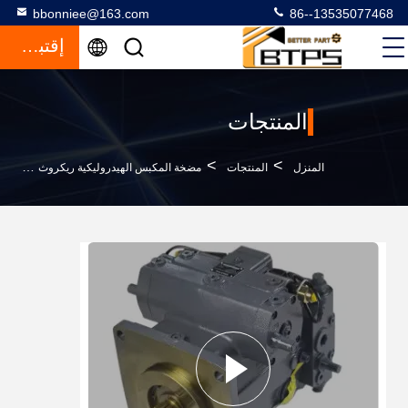
bbonniee@163.com
86--13535077468
إقتباس
المنتجات
>
>
>
المنزل
المنتجات
مضخة المكبس الهيدروليكية ريكروث
صماما