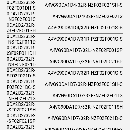
VG90DA2D2/32R-
A4VG90DA1D4/32R-NZF02F021SH-S
NSF02F001DH-S
VG90DA2D2/32R-
A4VG90DA1D4/32R-NZF02F071S
NSF02F001S
VG90DA2D2/32R-
A4VG90DA1D4/32R-NZF02F071S-S
NSF02F001SH
VG90DA2D2/32R-
A4VG90DA1D7/31R-PZF02F001S-S
NSF02F011D
VG90DA2D2/32R-
A4VG90DA1D7/32L-NZF02F001SP
NSF02F011DH
VG90DA2D2/32R-
A4VG90DA1D7/32R-NAF02F021SP
NSF02F021D
VG90DA2D2/32R-
A4VG90DA1D7/32R-NZF02F001S-S
NSF02F021D-S
VG90DA2D2/32R-
A4VG90DA1D7/32R-NZF02F001SH-S
NSF02F021DC-S
VG90DA2D2/32R-
A4VG90DA1D7/32R-NZF02F011S
NSF02F021S
VG90DA2D2/32R-
A4VG90DA1D7/32R-NZF02F011SH
NSF02F021SH
VG90DA2D2/32R-
A4VG90DA1D7/32R-NZF02F021D-S
NSF02F021SP
VG90DA2D2/32R-
A4VG90DA1D7/32R-NZF02F021DH-S