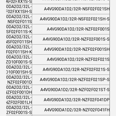
NAF02FXX1S-S
VG90DA2D2/32L-
A4VG90DA1D2/32R-NSF02F021SH
NAF02FXX1SH-S
VG90DA2D2/32L-
A4VG90DA1D2/32R-NSF02F021SH-S
NSF02F011S
VG90DA2D2/32L-
A4VG90DA1D2/32R-NZF02F001S
NSF02F011S-K
VG90DA2D2/32L-
A4VG90DA1D2/32R-NZF02F001S-S
NSF02F011SH
VG90DA2D2/32L-
A4VG90DA1D2/32R-NZF02F001SH
NSF02F011SH-K
VG90DA2D2/32L-
A4VG90DA1D2/32R-NZF02F021S
NZD10F001S-S
VG90DA2D2/32L-
A4VG90DA1D2/32R-NZF02F021S-S
NZD10F001SH-S
VG90DA2D2/32L-
A4VG90DA1D2/32R-NZF02F021SP-S
NZF02F001D
VG90DA2D2/32L-
A4VG90DA1D2/32R-NZF02F021ST-S
NZF02F001DH
VG90DA2D2/32L-
A4VG90DA1D2/32R-NZF02F041DP
NZF02F001LH
VG90DA2D2/32L-
A4VG90DA1D2/32R-NZF02F041FH
NZF02F001S-S