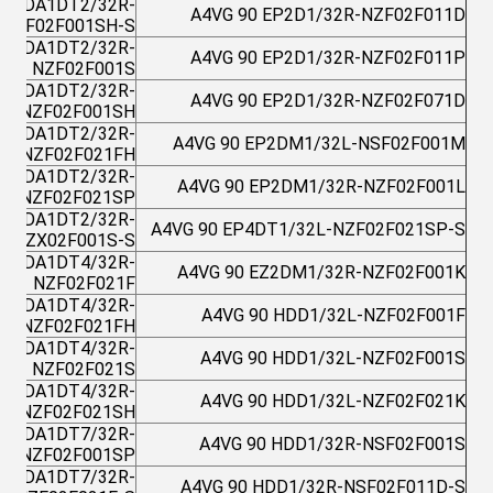
G90DA1DT2/32R-
A4VG 90 EP2D1/32R-NZF02F011D
NAF02F001SH-S
G90DA1DT2/32R-
A4VG 90 EP2D1/32R-NZF02F011P
NZF02F001S
G90DA1DT2/32R-
A4VG 90 EP2D1/32R-NZF02F071D
NZF02F001SH
G90DA1DT2/32R-
A4VG 90 EP2DM1/32L-NSF02F001M
NZF02F021FH
G90DA1DT2/32R-
A4VG 90 EP2DM1/32R-NZF02F001L
NZF02F021SP
G90DA1DT2/32R-
A4VG 90 EP4DT1/32L-NZF02F021SP-S
NZX02F001S-S
G90DA1DT4/32R-
A4VG 90 EZ2DM1/32R-NZF02F001K
NZF02F021F
G90DA1DT4/32R-
A4VG 90 HDD1/32L-NZF02F001F
NZF02F021FH
G90DA1DT4/32R-
A4VG 90 HDD1/32L-NZF02F001S
NZF02F021S
G90DA1DT4/32R-
A4VG 90 HDD1/32L-NZF02F021K
NZF02F021SH
G90DA1DT7/32R-
A4VG 90 HDD1/32R-NSF02F001S
NZF02F001SP
G90DA1DT7/32R-
A4VG 90 HDD1/32R-NSF02F011D-S