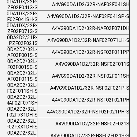
VG90DA1DX/32R-
A4VG90DA1D2/32R-NAF02F041SH
NZF02F041S-S
VG90DA1DX/32R-
A4VG90DA1D2/32R-NAF02F041SP-S
NZF02F041SH-S
VG90DA1DX/32R-
A4VG90DA1D2/32R-NAF02F071DH
NZF02F071S-S
VG90DA2D2/31R-
A4VG90DA1D2/32R-NAF02F071LH-S
PZF02F021S
VG90DA2D2/32L-
A4VG90DA1D2/32R-NSF02F011PP
NAF02F001S-S
VG90DA2D2/32L-
A4VG90DA1D2/32R-NSF02F011S
NAF02F001SC-S
VG90DA2D2/32L-
A4VG90DA1D2/32R-NSF02F011SH
NAF02F011S-S
VG90DA2D2/32L-
A4VG90DA1D2/32R-NSF02F021P-S
NAF02F011SH-S
VG90DA2D2/32L-
A4VG90DA1D2/32R-NSF02F021PH
NAF02F071SH
VG90DA2D2/32L-
A4VG90DA1D2/32R-NSF02F021PH-S
NAF02F731DH-S
VG90DA2D2/32L-
A4VG90DA1D2/32R-NSF02F021S
NAF02FXX1DH-S
VG90DA2D2/32L-
A4VG90DA1D2/32R-NSF02F021S-S