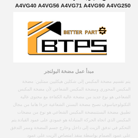
A4VG40 A4VG56 A4VG71 A4VG90 A4VG250
مبدأ عمل مضخة البولنجر
يتم تقسيم مضخة المكبس إلى شكلين هيكليين ممثلين: مضخة
المكبس المحوري ومضخة المكبس الشعاعي.لأن مضخة المكبس
الشعاعي هو نوع جديد من مضخة عالية الكفاءة مع محتوى عالية
التكنولوجياسوف تصبح مضخة البستن الشعاعية جزءا هاما من مجال
تطبيق مضخة البستنمضخة المكبس الشعاعي هو نوع من مضخات
المكبس الذي اتجاه الحركة المتبادلة هو عمودي على عمود القيادة.
يتم
التحكم في تدفق الزيت إلى داخل وخارج جسم المضخة وممر التدفق
على عمود الصمام بواسطة منفذ امتصاص الزيت على عمود