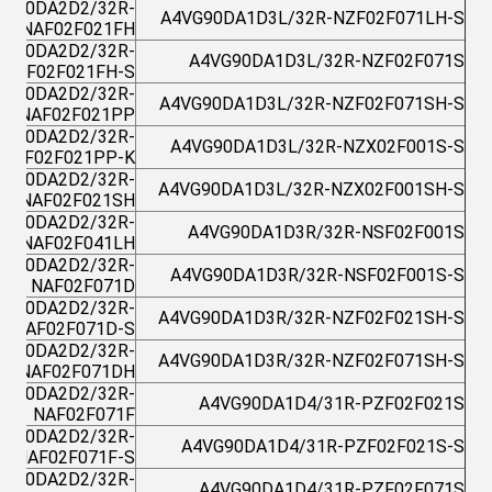
VG90DA2D2/32R-
A4VG90DA1D3L/32R-NZF02F071LH-S
NAF02F021FH
VG90DA2D2/32R-
A4VG90DA1D3L/32R-NZF02F071S
NAF02F021FH-S
VG90DA2D2/32R-
A4VG90DA1D3L/32R-NZF02F071SH-S
NAF02F021PP
VG90DA2D2/32R-
A4VG90DA1D3L/32R-NZX02F001S-S
NAF02F021PP-K
VG90DA2D2/32R-
A4VG90DA1D3L/32R-NZX02F001SH-S
NAF02F021SH
VG90DA2D2/32R-
A4VG90DA1D3R/32R-NSF02F001S
NAF02F041LH
VG90DA2D2/32R-
A4VG90DA1D3R/32R-NSF02F001S-S
NAF02F071D
VG90DA2D2/32R-
A4VG90DA1D3R/32R-NZF02F021SH-S
NAF02F071D-S
VG90DA2D2/32R-
A4VG90DA1D3R/32R-NZF02F071SH-S
NAF02F071DH
VG90DA2D2/32R-
A4VG90DA1D4/31R-PZF02F021S
NAF02F071F
VG90DA2D2/32R-
A4VG90DA1D4/31R-PZF02F021S-S
NAF02F071F-S
VG90DA2D2/32R-
A4VG90DA1D4/31R-PZF02F071S