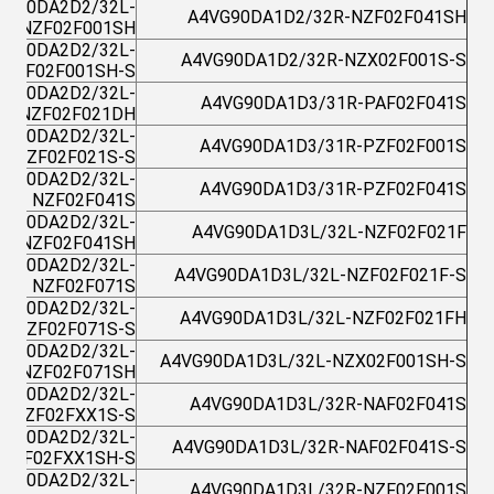
VG90DA2D2/32L-
A4VG90DA1D2/32R-NZF02F041SH
NZF02F001SH
VG90DA2D2/32L-
A4VG90DA1D2/32R-NZX02F001S-S
NZF02F001SH-S
VG90DA2D2/32L-
A4VG90DA1D3/31R-PAF02F041S
NZF02F021DH
VG90DA2D2/32L-
A4VG90DA1D3/31R-PZF02F001S
NZF02F021S-S
VG90DA2D2/32L-
A4VG90DA1D3/31R-PZF02F041S
NZF02F041S
VG90DA2D2/32L-
A4VG90DA1D3L/32L-NZF02F021F
NZF02F041SH
VG90DA2D2/32L-
A4VG90DA1D3L/32L-NZF02F021F-S
NZF02F071S
VG90DA2D2/32L-
A4VG90DA1D3L/32L-NZF02F021FH
NZF02F071S-S
VG90DA2D2/32L-
A4VG90DA1D3L/32L-NZX02F001SH-S
NZF02F071SH
VG90DA2D2/32L-
A4VG90DA1D3L/32R-NAF02F041S
NZF02FXX1S-S
VG90DA2D2/32L-
A4VG90DA1D3L/32R-NAF02F041S-S
NZF02FXX1SH-S
VG90DA2D2/32L-
A4VG90DA1D3L/32R-NZF02F001S