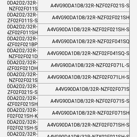
VG90DA2D2/32R-
A4VG90DA1D8/32R-NZF02F021S-S
NZF02F011S
VG90DA2D2/32R-
A4VG90DA1D8/32R-NZF02F021SH
NZF02F011S-S
VG90DA2D2/32R-
A4VG90DA1D8/32R-NZF02F021SH-S
NZF02F011SH
VG90DA2D2/32R-
A4VG90DA1D8/32R-NZF02F041SQ
NZF02F021BP
VG90DA2D2/32R-
A4VG90DA1D8/32R-NZF02F041SQ-S
NZF02F021D
VG90DA2D2/32R-
A4VG90DA1D8/32R-NZF02F071L-S
NZF02F021DH
VG90DA2D2/32R-
A4VG90DA1D8/32R-NZF02F071LH-S
NZF02F021S
VG90DA2D2/32R-
A4VG90DA1D8/32R-NZF02F071S
NZF02F021S-S
VG90DA2D2/32R-
A4VG90DA1D8/32R-NZF02F071S-S
NZF02F021SH
VG90DA2D2/32R-
A4VG90DA1D8/32R-NZF02F071SH
NZF02F021SH-K
VG90DA2D2/32R-
A4VG90DA1D8/32R-NZF02F071SH-S
NZF02F021SH-S
VG90DA2D2/32R-
A4VG90DA1D8/32R-NZX02F021SH-S