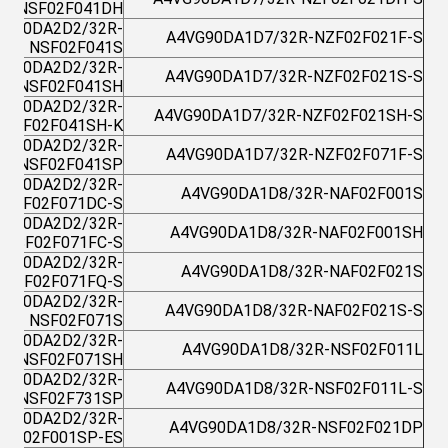
NSF02F041DH
VG90DA2D2/32R-
A4VG90DA1D7/32R-NZF02F021F-S
NSF02F041S
VG90DA2D2/32R-
A4VG90DA1D7/32R-NZF02F021S-S
NSF02F041SH
VG90DA2D2/32R-
A4VG90DA1D7/32R-NZF02F021SH-S
NSF02F041SH-K
VG90DA2D2/32R-
A4VG90DA1D7/32R-NZF02F071F-S
NSF02F041SP
VG90DA2D2/32R-
A4VG90DA1D8/32R-NAF02F001S
NSF02F071DC-S
VG90DA2D2/32R-
A4VG90DA1D8/32R-NAF02F001SH
NSF02F071FC-S
VG90DA2D2/32R-
A4VG90DA1D8/32R-NAF02F021S
NSF02F071FQ-S
VG90DA2D2/32R-
A4VG90DA1D8/32R-NAF02F021S-S
NSF02F071S
VG90DA2D2/32R-
A4VG90DA1D8/32R-NSF02F011L
NSF02F071SH
VG90DA2D2/32R-
A4VG90DA1D8/32R-NSF02F011L-S
NSF02F731SP
VG90DA2D2/32R-
A4VG90DA1D8/32R-NSF02F021DP
NXF02F001SP-ES