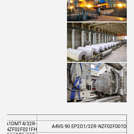
0DA1DMT4/32R-
A4VG 90 EP2D1/32R-NZF02F001D
NZF02F021FH