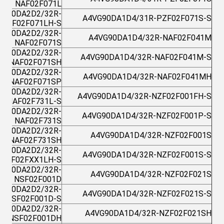
NAF02F071L
VG90DA2D2/32R-
A4VG90DA1D4/31R-PZF02F071S-S
NAF02F071LH-S
VG90DA2D2/32R-
A4VG90DA1D4/32R-NAF02F041M
NAF02F071S
VG90DA2D2/32R-
A4VG90DA1D4/32R-NAF02F041M-S
NAF02F071SH
VG90DA2D2/32R-
A4VG90DA1D4/32R-NAF02F041MH
NAF02F071SP
VG90DA2D2/32R-
A4VG90DA1D4/32R-NZF02F001FH-S
NAF02F731L-S
VG90DA2D2/32R-
A4VG90DA1D4/32R-NZF02F001P-S
NAF02F731S
VG90DA2D2/32R-
A4VG90DA1D4/32R-NZF02F001S
NAF02F731SH
VG90DA2D2/32R-
A4VG90DA1D4/32R-NZF02F001S-S
NAF02FXX1LH-S
VG90DA2D2/32R-
A4VG90DA1D4/32R-NZF02F021S
NSF02F001D
VG90DA2D2/32R-
A4VG90DA1D4/32R-NZF02F021S-S
NSF02F001D-S
VG90DA2D2/32R-
A4VG90DA1D4/32R-NZF02F021SH
NSF02F001DH