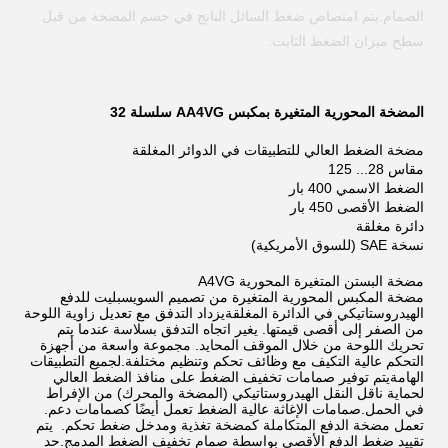
الصمام.يتم امتصاص ضغط السائل الناتج في جسم المضخة من قبل
سطح ميزان الضغط الثابت.
المضخة المحورية المتغيرة بمكبس AA4VG سلسلة 32
مضخة الضغط العالي للتطبيقات في الدوائر المغلقة
مقاس 28... 125
الضغط الاسمي 400 بار
الضغط الأقصى 450 بار
دائرة مغلقة
نسخة SAE (للسوق الأمريكية)
مضخة البستن المتغيرة المحورية A4VG
مضخة المكبس المحورية المتغيرة من تصميم السويسبليت للدفع
الهيدروستاتيكي في الدائرة المغلقةيزداد التدفق مع تعديل زاوية اللوحة
من الصفر إلى أقصى قيمتها. يغير اتجاه التدفق بسلاسة عندما يتم
تحريك اللوحة من خلال الموقف المحايد. مجموعة واسعة من أجهزة
التحكم عالية التكيف مع وظائف تحكم وتنظيم مختلفة.لجميع التطبيقات
الهامةيتم توفير صمامات تخفيف الضغط على منافذ الضغط العالي
لحماية ناقل النقل الهيدروستاتيكي (المضخة والمحرك) من الإفراط
في الحمل.صمامات الإغاثة عالية الضغط تعمل أيضًا كصمامات دعم. ️
تعمل مضخة الدفع المتكاملة كمضخة تغذية ومدخل ضغط تحكم. ️ يتم
تقييد ضغط الدفع الأقصى بواسطة صمام تخفيف الضغط المدمج.حد