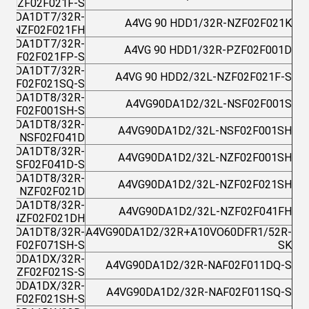
NZF02F021F-S
G90DA1DT7/32R-
A4VG 90 HDD1/32R-NZF02F021K
NZF02F021FH
G90DA1DT7/32R-
A4VG 90 HDD1/32R-PZF02F001D
NZF02F021FP-S
G90DA1DT7/32R-
A4VG 90 HDD2/32L-NZF02F021F-S
NZF02F021SQ-S
G90DA1DT8/32R-
A4VG90DA1D2/32L-NSF02F001S
NAF02F001SH-S
G90DA1DT8/32R-
A4VG90DA1D2/32L-NSF02F001SH
NSF02F041D
G90DA1DT8/32R-
A4VG90DA1D2/32L-NZF02F001SH
NSF02F041D-S
G90DA1DT8/32R-
A4VG90DA1D2/32L-NZF02F021SH
NZF02F021D
G90DA1DT8/32R-
A4VG90DA1D2/32L-NZF02F041FH
NZF02F021DH
G90DA1DT8/32R-
A4VG90DA1D2/32R+A10VO60DFR1/52R-
NZF02F071SH-S
SK
VG90DA1DX/32R-
A4VG90DA1D2/32R-NAF02F011DQ-S
NZF02F021S-S
VG90DA1DX/32R-
A4VG90DA1D2/32R-NAF02F011SQ-S
NZF02F021SH-S