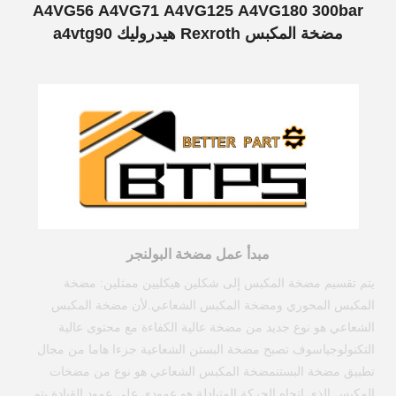
A4VG56 A4VG71 A4VG125 A4VG180 300bar
مضخة المكبس Rexroth هيدروليك a4vtg90
a4vg125hd
مبدأ عمل مضخة البولنجر
يتم تقسيم مضخة المكبس إلى شكلين هيكليين ممثلين: مضخة
المكبس المحوري ومضخة المكبس الشعاعي.لأن مضخة المكبس
الشعاعي هو نوع جديد من مضخة عالية الكفاءة مع محتوى عالية
التكنولوجياسوف تصبح مضخة البستن الشعاعية جزءا هاما من مجال
تطبيق مضخة البستنمضخة المكبس الشعاعي هو نوع من مضخات
المكبس الذي اتجاه الحركة المتبادلة هو عمودي على عمود القيادة.
يتم