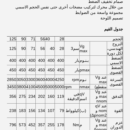
صمام تخفيف الضغط
من خلال محرك لتركيب مضخات أخرى حتى نفس الحجم الاسمي
مجموعة واسعة من الضوابط
تصميم اللوحة
جدول القيم
الحجم
28
40
56
71
90
125
النزوح
Vg
الهندسي،
سم3
28
40
56
71
90
125
max
لكل دورة
الضغط
بـنـوم
بار
400
400
400
400
400
400
الاسمي
الضغط
pmax
بار
450
450
450
450
450
450
القصوى
عند Vg
السرعة
نـوم
rpm
4250
4000
3600
3300
3050
2850
max
القصوى
متقطع)
nmax
rpm
5000
5000
4500
4100
3800
3450
عند Vg
qV
في
التدفق
max و
119
160
202
234
275
356
اسم
الدقيقة
nnom
عند qV
القوة
nom و
(ب)
كيلوواط
79
107
134
156
183
238
Δpnom2)
عند Vg
عزم
max و
م
Nm
178
255
357
452
573
796
الدوران
Δpnom