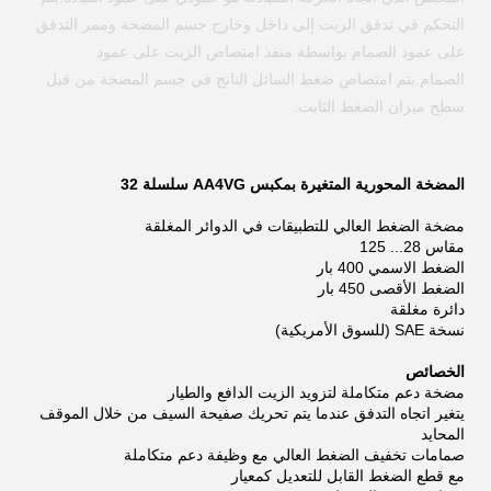
التحكم في تدفق الزيت إلى داخل وخارج جسم المضخة وممر التدفق
على عمود الصمام بواسطة منفذ امتصاص الزيت على عمود
الصمام.يتم امتصاص ضغط السائل الناتج في جسم المضخة من قبل
سطح ميزان الضغط الثابت.
المضخة المحورية المتغيرة بمكبس AA4VG سلسلة 32
مضخة الضغط العالي للتطبيقات في الدوائر المغلقة
مقاس 28... 125
الضغط الاسمي 400 بار
الضغط الأقصى 450 بار
دائرة مغلقة
نسخة SAE (للسوق الأمريكية)
الخصائص
مضخة دعم متكاملة لتزويد الزيت الدافع والطيار
يتغير اتجاه التدفق عندما يتم تحريك صفيحة السيف من خلال الموقف
المحايد
صمامات تخفيف الضغط العالي مع وظيفة دعم متكاملة
مع قطع الضغط القابل للتعديل كمعيار