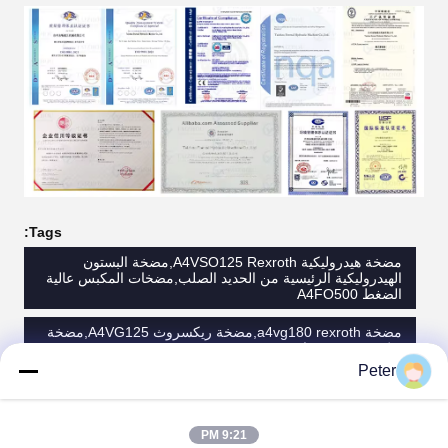
Tags:
مضخة هيدروليكية A4VSO125 Rexroth,مضخة البستون
الهيدروليكية الرئيسية من الحديد الصلب,مضخات المكبس عالية
الضغط A4FO500
مضخة a4vg180 rexroth,مضخة ريكسروث A4VG125,مضخة
ريكسروث 300 بار
Peter
high pressure piston pumps A4FO500
9:21 PM