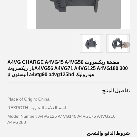
مضخة ريكسروث A4VG CHARGE A4VG45 A4VG50
A4VG56 A4VG71 A4VG125 A4VG180 300بار ريكسروث
هيدروليك a4vtg90 a4vg125hd البستون p
تفاصيل المنتج
Place of Origin: China
اسم العلامة التجارية: REXROTH
Model Number: A4VG125 A4VG145 A4VG175 A4VG210
A4VG280
شروط الدفع والشحن