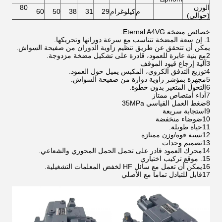
الوزن
80
م
كيلوغرام
29
31
38
50
60
(حوالي)
خصائص مضخة Eternal A4VG:
1. إن سعة المضخة تتناسب مع سرعة دورانها وتحريكها.
يمكن أن تتحقق عن طريق تنظيم زاوية الدوران من صفيحة السواش.
2مع بنية عابرة للعمود، قادرة على تشكيل مضخة مزدوجة.
3آلية إرجاع قيود الموقف
4توزيع التدفق الكروي، المكبس يميل حول العمود.
5مجهزة بمؤشر زاوية دوارة من صفيحة السواش.
6التحول المتغير بدون خطوة.
7أداء امتصاص ممتاز
8ضغط العمل القياسي 35MPa
9استجابة سريعة
10ضوضاء منخفضة
11حياة طويلة.
12نسبة قوة/وزن ممتازة
13تصميم وحدات
14محرك العمود قادر على تحمل الحمل المحوري والشعاعي.
15. موقع تركيب اختياري
16يمكن أن تعمل مع سائل HF لخفض المعلمات التشغيلية.
17قابل للتبادل تماما مع الأصلي