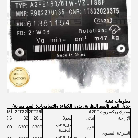
معلومات تقنية
جدول القيم (القيم النظرية، بدون الكفاءة والتسامحات؛ القيم مقربة)
محرك ريكسروث A2FE
أ2FE28
أ2FE32
أ2FE45
الإزاحة
نباتي
سم3
28.1
32
45.6
دورة في
ننوم
6300
6300
5600
الدقيقة
السرعة القصوى
دورة في