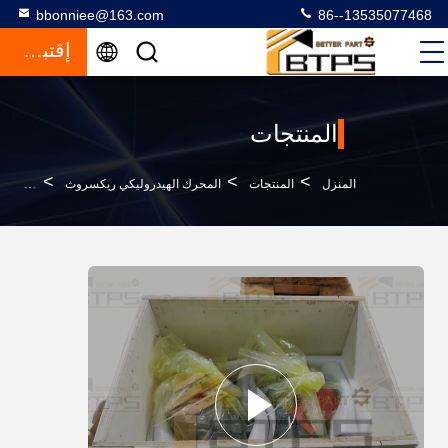
bbonniee@163.com
86--13535077468
إقتباس
المنتجات
>
>
>
المنزل
المنتجات
المحرك الهيدروليكي ريكسروث
سلسلة A2FE محور البستون الهيدروليكي المحور المنحني 6 A2FE63 A2FE80 A2FE90 A2FE107 A2FE80/61W-VAL027