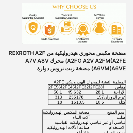
مضخة مكبس محوري هيدروليكية من REXROTH A2F
A2FO A2V A2FM(A2FE) محرك A7V A8V
A6VM(A6VE) مضخة زيت تروس دوارة
المعلمة التقنية للمحرك الهيدروليكي A2FE
مقاس
أ2FE28
أ2FE32
أ2FE45
أ2FE56
الإزاحة
28.1
32
45.6
56.1
عزم الدوران
157
178
235
313
كتلة
10.5
10.5
15
18
اسم المنتج
مضخة المكبس الهيدروليكية
طلب
آلات البناء
قياسي أو غير قياسي
الهيدروليكية القياسية
الاستخدام
صناعة الآلات الهيدروليكية
موعد التسليم
3-5 أيام