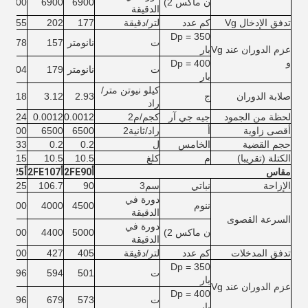
ن ماكس 2)
6900
6900
6200
الدقيقة
تدفق الإدخال Vg
كم عدد
لتر/دقيقة
177
202
255
Dp = 350
ت
نانومتر
157
178
عزم الدوران عند Vg
بار
و
Dp = 400
ت
نانومتر
179
204
بار
كيلو نيوتن متر/
صلابة الدوران
ج
2.93
3.12
4.18
راد
لحظة من الجمود
جيه جي آر
كجم/م2
0.0012
0.0012
0.0024
أقصى زاوية
أ
راد/ثانية2
6500
6500
14600
حجم القضية
الخامس
ل
0.2
0.2
0.33
الكتلة (تقريبا)
م
كلغ
10.5
10.5
15
مقاس
أ2FE90
أ2FE107
أ2FE125
الإزاحة
نباتي
سم3
90
106.7
125
دورة في
ننوم
4500
4000
4000
الدقيقة
السرعة القصوى
دورة في
ن ماكس 2)
5000
4400
4400
الدقيقة
تدفق المدخلات
كم عدد
لتر/دقيقة
405
427
500
Dp = 350
ت
501
594
696
بار
عزم الدوران عند Vg
Dp = 400
ت
573
679
796
بار