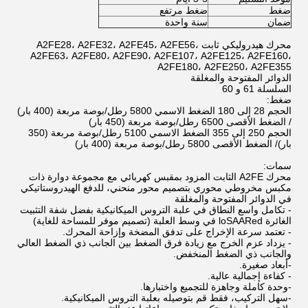
ضغط
ضغط مرتفع
ضمان
سنة واحدة
محرك هيدروليكي ثابت A2FE28، A2FE32، A2FE45، A2FE56،
A2FE63، A2FE80، A2FE90، A2FE107، A2FE125، A2FE160،
A2FE180، A2FE250، A2FE355
الدوائر المفتوحة والمغلقة
السلسلة 61 و 60
ضغط:
الحجم 28 إلى 180 الضغط الاسمي 5800 رطل/بوصة مربعة (400 بار)
/ الضغط الأقصى 6500 رطل/بوصة مربعة (450 بار)
الحجم 250 إلى 355 الضغط الاسمي 5100 رطل/بوصة مربعة (350
بار)/ الضغط الأقصى 5800 رطل/بوصة مربعة (400 بار)
سمات:
محرك A2FE الثابت المزود بمقبس كهربائي مع مجموعة دوارة ذات
مكبس مخروطي محوري بتصميم محور منحني، للدفع الهيدروستاتيكي
في الدوائر المفتوحة والمغلقة
- تكامل واسع النطاق في علبة التروس الميكانيكية بفضل شفة التثبيت
الغائرة loSAARed في وسط العلبة (تصميم موفر للمساحة للغاية)
- تعتمد سرعة الإخراج على تدفق المضخة وإزاحة المحرك.
- يزداد عزم الخرج مع زيادة فرق الضغط بين الجانب ذي الضغط العالي
والجانب ذي الضغط المنخفض.
-أبعاد صغيرة.
- كفاءة إجمالية عالية.
-وحدة كاملة وجاهزة للتجميع واختبارها.
-سهل التركيب، فقط قم بتوصيله بعلبة التروس الميكانيكية.