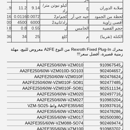
كيلو نيوتن متر/
صلابة الدوران
ج
9.14
11.2
11.9
راد
لحظة من الجمود
جيه جي آر
كجم/م2
0.0072
0.0116
0.0116
أقصى زاوية
أ
راد/ثانية2
6000
4500
4500
حجم القضية
الخامس
ل
0.55
0.8
0.8
الكتلة (تقريبا)
م
كلغ
25
34
36
محرك Rexroth Fixed Plug-In من النوع A2FE معروض للبيع، مهلة
زمنية قصيرة، أفضل سعر!!!
ر910967545
AA2FE250/60W-VZM010
ر902404657
AA2FE250/60W-VZM010D-SO103
ر902476624
AA2FE250/60W-VZM010F
ر902477485
AA2FE250/60W-VZM010F-SO81
ر902511134
AA2FE250/60W-VZM010F-SO81
ر902497716
AA2FE250/60W-VZM020
ر910983204
AA2FE250/60W-VZM027
ر910937616
AA2FE355/60 واط-VZM-SO25
ر902478286
AA2FE355/60W-VZM010
ر902500380
AA2FE355/60W-VZM017
ر902469474
AA2FE355/60W-VZM088-SO74
ر910983702
AA2FE355/60W-VZM100