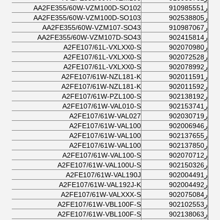
ر910985551
AA2FE355/60W-VZM100D-SO102
ر902538805
AA2FE355/60W-VZM100D-SO103
ر910987067
AA2FE355/60W-VZM107-SO43
ر902415814
AA2FE355/60W-VZM107D-SO43
ر902070980
A2FE107/61L-VXLXX0-S
ر902072528
A2FE107/61L-VXLXX0-S
ر902078992
A2FE107/61L-VXLXX0-S
ر902011591
A2FE107/61W-NZL181-K
ر902011592
A2FE107/61W-NZL181-K
ر902138192
A2FE107/61W-PZL100-S
ر902153741
A2FE107/61W-VAL010-S
ر902030719
A2FE107/61W-VAL027
ر902006946
A2FE107/61W-VAL100
ر902137655
A2FE107/61W-VAL100
ر902137850
A2FE107/61W-VAL100
ر902070712
A2FE107/61W-VAL100-S
ر902150326
A2FE107/61W-VAL100U-S
ر902004491
A2FE107/61W-VAL190J
ر902004492
A2FE107/61W-VAL192J-K
ر902075084
A2FE107/61W-VALXXX-S
ر902102553
A2FE107/61W-VBL100F-S
ر902138063
A2FE107/61W-VBL100F-S