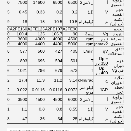
الزاوية
أ
راد/س2
6500
6500
14600
7500
7500
القصوى
حجم
V
(ل)
0.2
0.2
0.33
0.45
0.45
القضية
الكتلة
م
كيلوغرام
10.5
10.5
15
18
19
(حوالي)
الحجم
A2FE90
A2FE107
A2FE125
A2FE160
E180
النزوح
Vg
سم3
90
106.7
125
160.4
180
السرعة
نـوم
rpm
4500
4000
4000
3600
3600
القصوى
4000
4000
4400
4400
5000
rpm
nmax2)
تدفق
648
577
500
427
405
L/min
qV
المدخلات
Dp =
عزم
T
501
594
696
893
1003
350 بار
دوران
Dp =
في Vg
1146
1021
796
679
573
T
400 بار
صلابة
ج
kNm/rad
9.14
11.2
11.9
17.4
18.2
الدوران
لحظة
كيلو متر
0.022
0.022
0.0116
0.0116
0.0072
JGR
عجز
مربع
الزاوية
أ
راد/س2
6000
4500
4500
3500
3500
القصوى
حجم
V
(ل)
0.55
0.8
0.8
1.1
1.1
القضية
الكتلة
م
كيلوغرام
25
34
36
47
48
(حوالي)