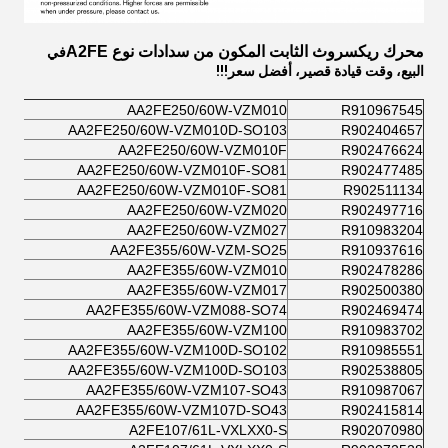
محرك ريكسروث الثابت المكون من سدادات نوع A2FE
في
البيع، وقت قيادة قصير، أفضل سعر!!!
AA2FE250/60W-VZM010
R910967545
AA2FE250/60W-VZM010D-SO103
R902404657
AA2FE250/60W-VZM010F
R902476624
AA2FE250/60W-VZM010F-SO81
R902477485
AA2FE250/60W-VZM010F-SO81
R902511134
AA2FE250/60W-VZM020
R902497716
AA2FE250/60W-VZM027
R910983204
AA2FE355/60W-VZM-SO25
R910937616
AA2FE355/60W-VZM010
R902478286
AA2FE355/60W-VZM017
R902500380
AA2FE355/60W-VZM088-SO74
R902469474
AA2FE355/60W-VZM100
R910983702
AA2FE355/60W-VZM100D-SO102
R910985551
AA2FE355/60W-VZM100D-SO103
R902538805
AA2FE355/60W-VZM107-SO43
R910987067
AA2FE355/60W-VZM107D-SO43
R902415814
A2FE107/61L-VXLXX0-S
R902070980