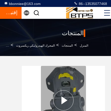
bbonniee@163.com
86--13535077468
إقتباس
المنتجات
>
>
>
المنزل
المنتجات
المحرك الهيدروليكي ريكسروث
REXROTH المحرك الهيدروليكي A2FE125 محرك المضخة xroth A2FE