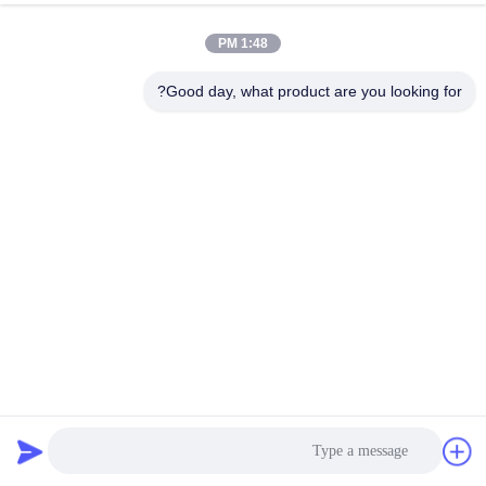
A2FE28/61W-VZL191J-K
R902107564
A2FE32/61W-NAL190
R909611065
1:48 PM
A2FE32/61W-NAL191
R902000349
A2FE32/61W-NAL191-K
R909603152
A2FE32/61W-NAL192-K
R909610981
Good day, what product are you looking for?
A2FE32/61W-NAL200
R909442164
A2FE32/61W-NAL201-SK
R909603047
A2FE32/61W-PAL100-S
R902201567
A2FE32/61W-PALXX0-S
R909437597
A2FE32/61W-VAL010
R902161126
A2FE32/61W-VAL010
R902162475
A2FE32/61W-VAL010
R909441132
A2FE32/61W-VAL020-S
R909442203
A2FE32/61W-VAL026
R909604602
A2FE32/61W-VAL100
R902158629
A2FE32/61W-VAL100
R902160034
A2FE32/61W-VAL100
R902193444
A2FE32/61W-VAL100
R902193841
A2FE32/61W-VAL100
R902197559
A2FE32/61W-VAL100
R902197959
A2FE32/61W-VAL100
R902198130
A2FE32/61W-VAL100
R902201626
A2FE32/61W-VAL100
R909418424