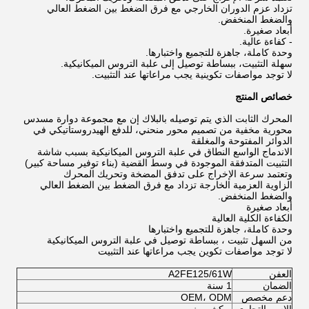
‬تزداد عزم الدوران الخارجي مع فرق الضغط بين الضغط العالي
والضغط المنخفض.
أبعاد صغيرة.
- كفاءة عالية.
وحدة كاملة، جاهزة للتجميع واختبارها.
سهلة التثبيت، ببساطة توصيل إلى علبة التروس الميكانيكية.
لا توجد مواصفات تكوينية يجب مراعاتها عند التثبيت.
خصائص المنتج
المحرك الثابت الذي يتم توصيله بالبلاك إن مع مجموعة دوارة مسدس
محورية مخفية من تصميم محور منحني، للدفع الهيدروستاتيكي في
الدوائر المفتوحة والمغلقة
الاندماج الواسع النطاق في علبة التروس الميكانيكية بسبب شاشة
التثبيت المتدفقة الموجودة في وسط القضية (بناء توفير مساحة كبير)
وتعتمد سرعة الإخراج على تدفق المضخة وتحريك المحرك
الزاوية العزمية الخارجة تزداد مع فرق الضغط بين الضغط العالي
والضغط المنخفض.
أبعاد صغيرة
الكفاءة الكلية العالية
وحدة كاملة، جاهزة للتجميع واختبارها
من السهل تثبيت ، ببساطة توصيل في علبة التروس الميكانيكية
لا توجد مواصفات تكوين يجب مراعاتها عند التثبيت
العفن
A2FE125/61W
الضمان
1 سنة
دعم مخصص
OEM، ODM