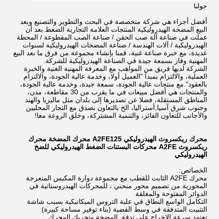
حولنا
أفضل أجزاء هي شركة متخصصة في البحث والتطوير والتصنيع وبعد
البيع المضخة الهيدروليكية المنتجات العلامة التجارية الضغط.بعد أن
عملت في صناعة آلة صب الحقن / صناعة الصب المقطوعة / المحطة
الهيدروليكية / آلات الهندسة / صناعة المضخات الهيدروليكية لسنوات
عديدة، مع خبرة صناعة غنية، قمنا بإنشاء مجموعة من فرق ما بعد البيع
المهنية وفاز بسمعة جيدة في الصناعة الهيدروليكية للشركة.
الشركة لديها فريق من المواهب مع المعرفة المهنية الغنية والخبرة
العملية، والالتزام بمبدأ "العميل أولا، وخدمة عالية الجودة، والالتزام
بالعقود".مع منتجات عالية الجودة، سمعة جيدة، وخدمة عالية الجودة،
والمنتجات هي أفضل مبيعات في ما يقرب من 30 مقاطعة، مدن،
المناطق المستقلة، فضلا عن تصديرها إلى بلدان مثل ماليزيا والهند
وجنوب شرق آسيا,أستراليا، الخ بالتعاون بصدق مع التجار المحليين
والأجانب للتعاون الفائز، والتنمية المشتركة، وخلق الروعة معا!
محرك ريكسروث الهيدروليكي A2FE125 محرك المضخة محرك
ريكسروث A2FE محركات البستنات الضغط الهيدروليكي للضخ
الهيدروليكي
الخصائص:
محرك A2FE الثابت للقطب مع مجموعة دوارة المكبس المتعرجة
المحورية من تصميم محور منحني ، للمحركات الهيدروستاتية في
الدوائر المفتوحة والمغلقة
التكامل الواسع النطاق في علبة التروس الميكانيكية بسبب شاشة
التثبيت المتدفقة في وسط القضية (بناء توفير مساحة كبيرة)
‬تعتمد سرعة الإخراج على تدفق المضخة وتحريك المحرك.