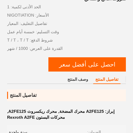
الحد الأدنى لكمية: 1
الأسعار: NIGOTIATION
تفاصيل التغليف: المعيار
وقت التسليم: خمسة أيام عمل
شروط الدفع: T / T ، T / T
القدرة على العرض: 1000 / شهر
احصل على أفضل سعر
تفاصيل المنتج
وصف المنتج
تفاصيل المنتج
إبراز:
A2FE125 محرك المضخة
,
محرك ريكسروث A2FE125
,
محركات البستون Rexroth A2FE
الضمان:
سنة واحدة