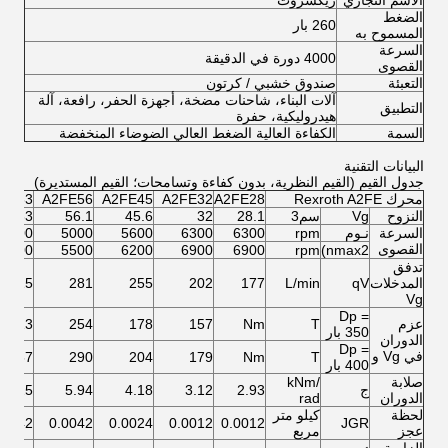
الاسم التجاري
ريكشروث
الضغط
260 بار
المسموح به
السرعة
4000 دورة في الدقيقة
القصوى
التعبئة
صندوق خشبي / كرتون
آلات البناء، شاحنات مضخة، أجهزة الحفر، رافعة، آلة
التطبيق
هيدروليكية، حفرة
السمة
الكفاءة العالية الضغط العالي الضوضاء المنخفضة
البيانات التقنية
جدول القيم (القيم النظرية، بدون كفاءة وتسامحات؛ القيم المستديرة)
محرك Rexroth A2FE
A2FE28
A2FE32
A2FE45
A2FE56
FE63
النزوح
Vg
سم3
28.1
32
45.6
56.1
63
السرعة
نـوم
rpm
6300
6300
5600
5000
5000
القصوى
5500
5500
6200
6900
6900
rpm
nmax2)
تدفق
المدخلات
qV
L/min
177
202
255
281
315
Vg
Dp =
عزم
T
Nm
157
178
254
313
350 بار
الدوران
Dp =
في Vg و
357
290
204
179
Nm
T
400 بار
صلابة
kNm/
ج
2.93
3.12
4.18
5.94
6.25
الدوران
rad
لحظة
كيلو متر
.0042
0.0042
0.0024
0.0012
0.0012
JGR
عجز
مربع