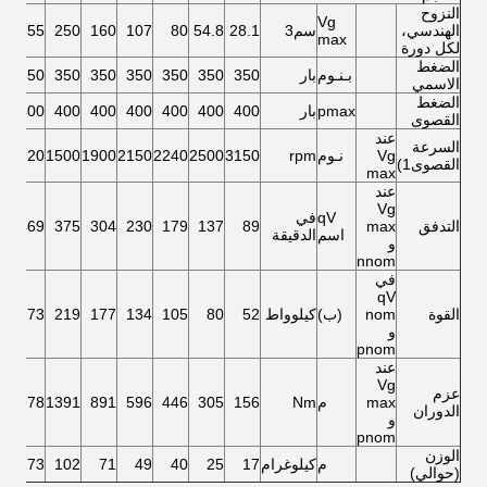
النزوح
Vg
الهندسي،
سم3
28.1
54.8
80
107
160
250
355
0
max
لكل دورة
الضغط
بـنـوم
بار
350
350
350
350
350
350
350
0
الاسمي
الضغط
pmax
بار
400
400
400
400
400
400
400
0
القصوى
عند
السرعة
Vg
نـوم
rpm
3150
2500
2240
2150
1900
1500
1320
0
القصوى1)
max
عند
Vg
qV
في
التدفق
max
89
137
179
230
304
375
469
0
اسم
الدقيقة
و
nnom
في
qV
القوة
nom
(ب)
كيلوواط
52
80
105
134
177
219
273
0
و
pnom
عند
Vg
عزم
max
م
Nm
156
305
446
596
891
1391
1978
5
الدوران
و
pnom
الوزن
م
كيلوغرام
17
25
40
49
71
102
173
4
(حوالي)