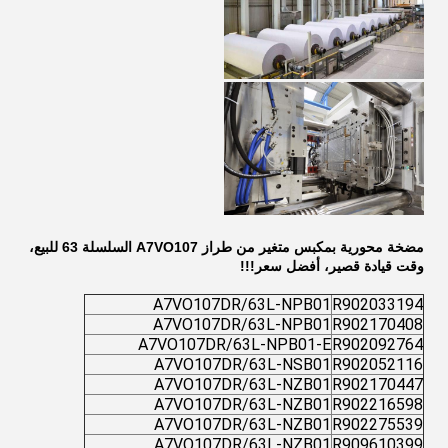
مضخة محورية بمكبس متغير من طراز A7VO107 السلسلة 63 للبيع،
وقت قيادة قصير، أفضل سعر!!!
A7VO107DR/63L-NPB01
R902033194
A7VO107DR/63L-NPB01
R902170408
A7VO107DR/63L-NPB01-E
R902092764
A7VO107DR/63L-NSB01
R902052116
A7VO107DR/63L-NZB01
R902170447
A7VO107DR/63L-NZB01
R902216598
A7VO107DR/63L-NZB01
R902275539
A7VO107DR/63L-NZB01
R909610399