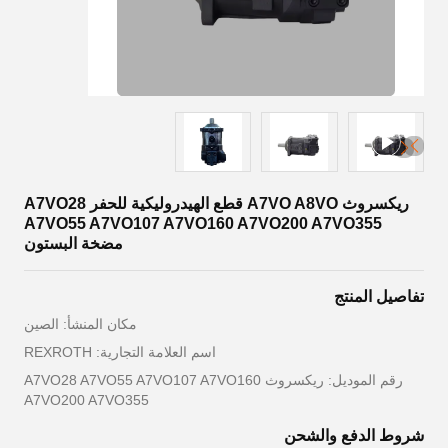
ريكسروث A7VO A8VO قطع الهيدروليكية للحفر A7VO28
A7VO55 A7VO107 A7VO160 A7VO200 A7VO355
مضخة البستون
تفاصيل المنتج
مكان المنشأ: الصين
اسم العلامة التجارية: REXROTH
رقم الموديل: ريكسروث A7VO28 A7VO55 A7VO107 A7VO160
A7VO200 A7VO355
شروط الدفع والشحن