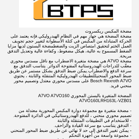
مضخة المكبس ريكسروث
مضخة المضخة هي جهاز مهم في النظام الهيدروليكي.فإنه يعتمد على
الحركة المتبادلة من المكبس في كتلة الأسطوانة لتغيير حجم تجويف
العمل الختم لتحقيق امتصاص الزيت والضغطمضخة البستون لديها مزايا
الضغط المسموح به عالية، هيكل مضغوط، وكفاءة عالية وتعديل التدفق
مريحة.
مضخة A7VO هي مضخة متغيرة الاضطراب مع ناقل مسدس محوري
معقّب للدراجات الهيدروستاتية المفتوحة الدوائر. يتناسب التدفق مع
سرعة الدفع والاضطراب.يمكن ضبط التدفق بشكل مستمر عن طريق
ضبط المحور المنحنيللتطبيقات الهيدروليكية المتنقلة والثابتة ، يحتوي
Bosch Rexroth A7VO على مسدس محوري معتدل وتصميم محور
منحني فريد.
المضخة المتغيرة بالبستن المحوري A7VO A7VO160
A7VO160LRH163L-VZB01
- مضخة متغيرة مع مجموعة دوارة المكبس المحورية معتدلة من
تصميم محوري منحني ، للدفع الهيدروستاتيكي في الدائرة المفتوحة.
- للاستخدام في التطبيقات المتنقلة والثابتة
- التدفق يتناسب مع سرعة القيادة والزاحف.
- يمكن تغيير التدفق إلى حد لا نهائي عن طريق ضبط المحور المنحني
- مجموعة واسعة من أجهزة التحكم