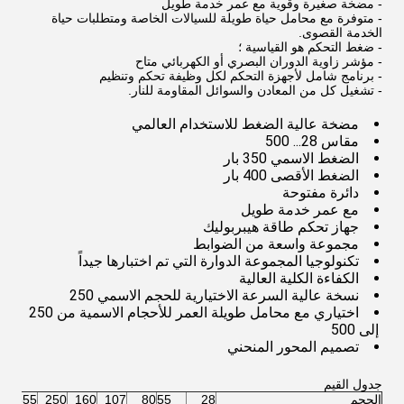
- مضخة صغيرة وقوية مع عمر خدمة طويل
- متوفرة مع محامل حياة طويلة للسيالات الخاصة ومتطلبات حياة
الخدمة القصوى.
- ضغط التحكم هو القياسية ؛
- مؤشر زاوية الدوران البصري أو الكهربائي متاح
- برنامج شامل لأجهزة التحكم لكل وظيفة تحكم وتنظيم
- تشغيل كل من المعادن والسوائل المقاومة للنار.
مضخة عالية الضغط للاستخدام العالمي
مقاس 28... 500
الضغط الاسمي 350 بار
الضغط الأقصى 400 بار
دائرة مفتوحة
مع عمر خدمة طويل
جهاز تحكم طاقة هيبربوليك
مجموعة واسعة من الضوابط
تكنولوجيا المجموعة الدوارة التي تم اختبارها جيداً
الكفاءة الكلية العالية
نسخة عالية السرعة الاختيارية للحجم الاسمي 250
اختياري مع محامل طويلة العمر للأحجام الاسمية من 250
إلى 500
تصميم المحور المنحني
جدول القيم
الحجم
28
55
80
107
160
250
355
0