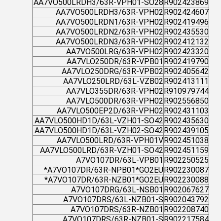
AA7VO500LRDH3/63R-VPH01-SO28
R902423869
AA7VO500LRDH3/63R-VPH02
R902424607
AA7VO500LRDN1/63R-VPH02
R902419496
AA7VO500LRDN2/63R-VPH02
R902435530
AA7VO500LRDN3/63R-VPH02
R902412132
AA7VO500LRG/63R-VPH02
R902423320
AA7VLO250DR/63R-VPB01
R902419790
AA7VLO250DRG/63R-VPB02
R902405642
AA7VLO250LRD/63L-VZB02
R902413111
AA7VLO355DR/63R-VPH02
R910979744
AA7VLO500DR/63R-VPH02
R902556850
AA7VLO500EP2D/63R-VPH02
R902431103
AA7VLO500HD1D/63L-VZH01-SO42
R902435630
AA7VLO500HD1D/63L-VZH02-SO42
R902439105
AA7VLO500LRD/63R-VPH01V
R902451038
AA7VLO500LRD/63R-VZH01-SO42
R902451159
A7VO107DR/63L-VPB01
R902250525
A7VO107DR/63R-NPB01*GO2EU*
R902230087
A7VO107DR/63R-NZB01*GO2EU*
R902230088
A7VO107DRG/63L-NSB01
R902067627
A7VO107DRS/63L-NZB01-S
R902043792
A7VO107DRS/63R-NZB01
R902208740
A7VO107DRS/63R-NZB01-S
R902217584