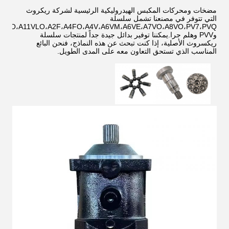
مضخات ومحركات المكبس الهيدروليكية الرئيسية لشركة ريكروث
التي تتوفر في مصنعنا تشمل سلسلة
11VO،A11VLO،A2F،A4FO،A4V،A6VM،A6VE،A7VO،A8VO،PV7،PVQ
وPVV وهلم جرا.يمكننا توفير بدائل جيدة جداً لمنتجات سلسلة
ريكسروث الأصلية، إذا كنت تبحث عن هذه النماذج، فنحن البائع
المناسب الذي تستحق التعاون معه على المدى الطويل.