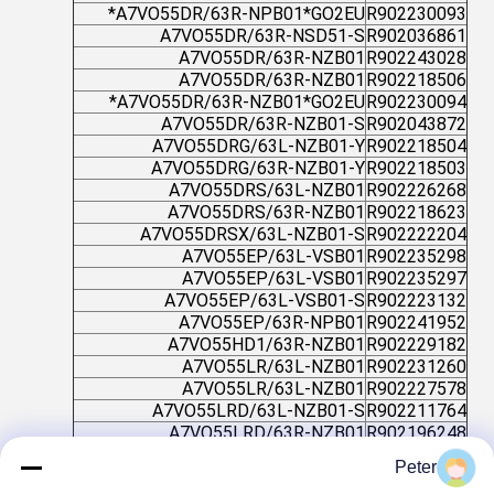
A7VO55DR/63R-NPB01*GO2EU*
R902230093
A7VO55DR/63R-NSD51-S
R902036861
A7VO55DR/63R-NZB01
R902243028
A7VO55DR/63R-NZB01
R902218506
A7VO55DR/63R-NZB01*GO2EU*
R902230094
A7VO55DR/63R-NZB01-S
R902043872
A7VO55DRG/63L-NZB01-Y
R902218504
A7VO55DRG/63R-NZB01-Y
R902218503
A7VO55DRS/63L-NZB01
R902226268
A7VO55DRS/63R-NZB01
R902218623
A7VO55DRSX/63L-NZB01-S
R902222204
A7VO55EP/63L-VSB01
R902235298
A7VO55EP/63L-VSB01
R902235297
A7VO55EP/63L-VSB01-S
R902223132
A7VO55EP/63R-NPB01
R902241952
A7VO55HD1/63R-NZB01
R902229182
A7VO55LR/63L-NZB01
R902231260
A7VO55LR/63L-NZB01
R902227578
A7VO55LRD/63L-NZB01-S
R902211764
A7VO55LRD/63R-NZB01
R902196248
A7VO55LRDH1/63L-NZB01
R902245805
Peter
A7VO55LRDH1/63R-NZB01
R902227869