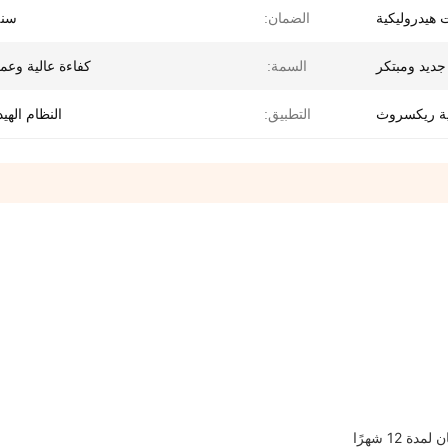
هيدروليكية
الضمان:
سنة
السمة:
كفاءة عالية وعم
ية ريكسروث
التطبيق:
النظام الهي
12 شهرًا