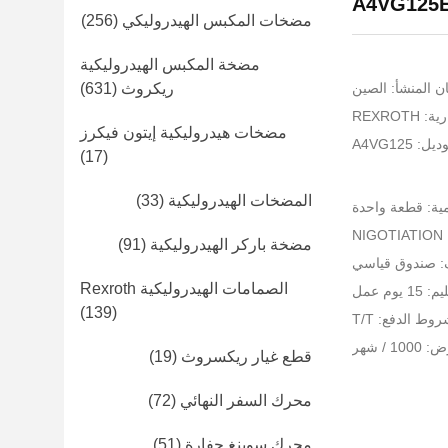
مضخات المكبس الهيدروليكي
(256)
مضخة المكبس الهيدروليكية
ن المنشأ: الصين
ريكروث
(631)
REXROT
مضخات هيدروليكية إيتون فيكرز
 A4VG125
(17)
المضخات الهيدروليكية
(33)
مية: قطعة واحدة
NI
مضخة باركر الهيدروليكية
(91)
ف: صندوق قياسي
الصمامات الهيدروليكية Rexroth
يوم عمل
(139)
وط الدفع: T/T
 / شهر
قطع غيار ريكسروث
(19)
محرك السفر النهائي
(72)
محرك سوينغ حفارة
(51)