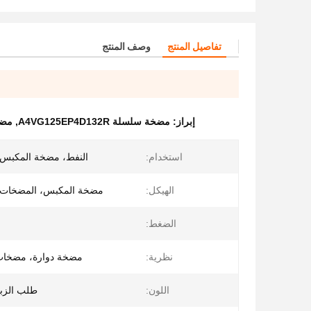
تفاصيل المنتج
وصف المنتج
إبراز:
مضخة سلسلة A4VG125EP4D132R
,
مضخة سلس
استخدام:
النفط، مضخة المكبس ا
الهيكل:
مضخة المكبس، المضخات ال
الضغط:
نظرية:
مضخة دوارة، مضخات 
اللون:
طلب الزب