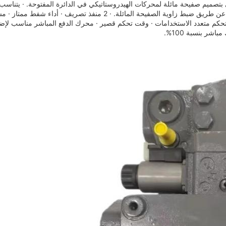
صميم صفيحة مائلة لمحركات الهيدروستاتيكي في الدائرة المفتوحة. · يتناسب 
سرعة المحرك والإزاحة. · يمكن تغيير التدفق بشكل لا نهائي عن طريق ضبط زاوية الصفيحة المائلة. · 2 منفذ 
تحكم متعدد الاستخدامات · وقت تحكم قصير · محرك الدفع المباشر مناسب لإ
 بنسبة 100%.