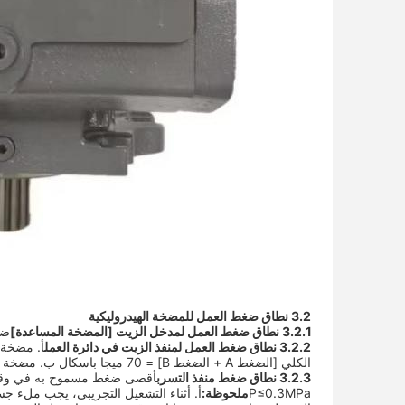
3.2 نطاق ضغط العمل للمضخة الهيدروليكية
3.2.1 نطاق ضغط العمل لمدخل الزيت [المضخة المساعدة]
ضغط ش
3.2.2 نطاق ضغط العمل لمنفذ الزيت في دائرة العمل
الكلي [الضغط A + الضغط B] = 70 ميجا باسكال ب. مضخة مساعدة الضغط الأقصى P = 4 ميجا باسكال
3.2.3 نطاق ضغط منفذ التسرب
P≤0.3MPa
ملحوظة:
أ. أثناء التشغيل التجريبي، يجب ملء جس