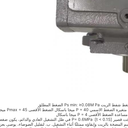
فط الزيت Ps min: ≥0.08M Pa الضغط المطلق
أ. مضخة متغيرة الض
أقصى ضغط مسموح به في وقت قصير [t < 0.1S]: P= 0.6MPa في ظل التشغيل العادي وا
م المضخة بالزيت وإبقاؤه ممتلئًا أثناء التشغيل. ب. لتقليل الضوضاء، يوصى بعز