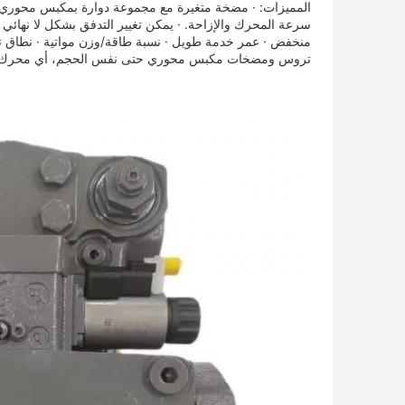
المميزات: · مضخة متغيرة مع مجموعة دوارة بمكبس محوري بت
منخفض · عمر خدمة طويل · نسبة طاقة/وزن مواتية · نطاق 
تروس ومضخات مكبس محوري حتى نفس الحجم، أي محرك مباشر