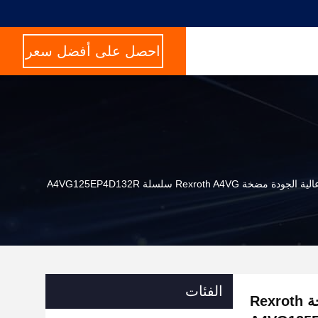
احصل على أفضل سعر
Rexroth A سلسلة A4VG125EP4D132R
الفئات
مضخة البستون الهيدروليكية عالية الجودة مضخة Rexroth