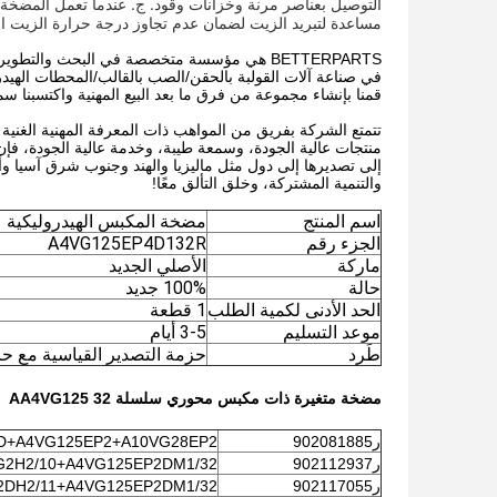
التوصيل بعناصر مرنة وخزانات وقود. ج. عندما تعمل المضخة 
مساعدة لتبريد الزيت لضمان عدم تجاوز درجة حرارة الزيت النطاق المحد
BETTERPARTS هي مؤسسة متخصصة في البحث والتطو
في صناعة آلات القولبة بالحقن/الصب بالقالب/المحطات الهيدر
قمنا بإنشاء مجموعة من فرق ما بعد البيع المهنية واكتسبنا 
تتمتع الشركة بفريق من المواهب ذات المعرفة المهنية الغنية والخ
إلى تصديرها إلى دول مثل ماليزيا والهند وجنوب شرق آسيا وأست
والتنمية المشتركة، وخلق التألق معًا!
اسم المنتج
مضخة المكبس الهيدروليكية
الجزء رقم
A4VG125EP4D132R
ماركة
الأصلي الجديد
حالة
100% جديد
الحد الأدنى لكمية الطلب
1 قطعة
موعد التسليم
3-5 أيام
طَرد
حزمة التصدير القياسية مع حا
مضخة متغيرة ذات مكبس محوري سلسلة AA4VG125 32
ر902081885
D+A4VG125EP2+A10VG28EP2
ر902112937
G2H2/10+A4VG125EP2DM1/32
ر902117055
2DH2/11+A4VG125EP2DM1/32