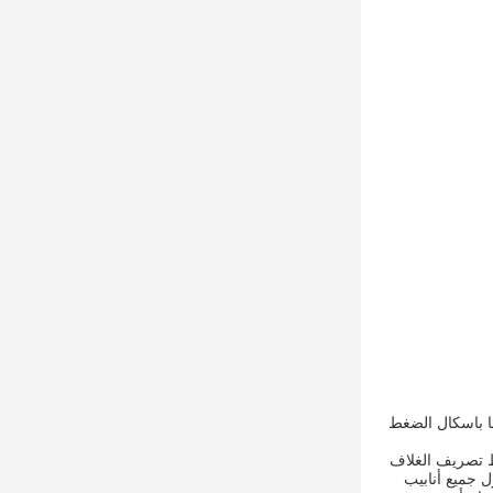
غط الاسمي P = 40 ميجا باسكال الضغط الأقصى Pmax = 45 ميجا باسكال الضغط
لدائم، يكون ضغط تصريف الغلاف
ل جميع أنابيب