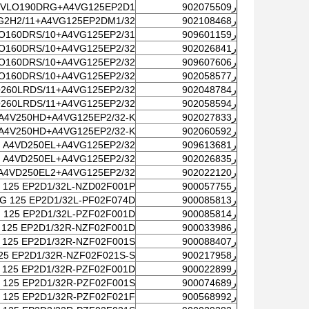
ر902075509
1VLO190DRG+A4VG125EP2D1
ر902108468
G2H2/11+A4VG125EP2DM1/32
ر909601159
O160DRS/10+A4VG125EP2/31
ر902026841
O160DRS/10+A4VG125EP2/32
ر909607606
O160DRS/10+A4VG125EP2/32
ر902058577
O160DRS/10+A4VG125EP2/32
ر902048784
260LRDS/11+A4VG125EP2/32
ر902058594
260LRDS/11+A4VG125EP2/32
ر902027833
A4V250HD+A4VG125EP2/32-K
ر902060592
A4V250HD+A4VG125EP2/32-K
ر909613681
A4VD250EL+A4VG125EP2/32
ر902026835
A4VD250EL+A4VG125EP2/32
ر902022120
A4VD250EL2+A4VG125EP2/32-ك
ر900057755
 125 EP2D1/32L-NZD02F001P
ر900085813
G 125 EP2D1/32L-PF02F074D
ر900085814
 125 EP2D1/32L-PZF02F001D
ر900033986
 125 EP2D1/32R-NZF02F001D
ر900088407
 125 EP2D1/32R-NZF02F001S
ر900217958
25 EP2D1/32R-NZF02F021S-S
ر900022899
 125 EP2D1/32R-PZF02F001D
ر900074689
 125 EP2D1/32R-PZF02F001S
ر900568992
 125 EP2D1/32R-PZF02F021F