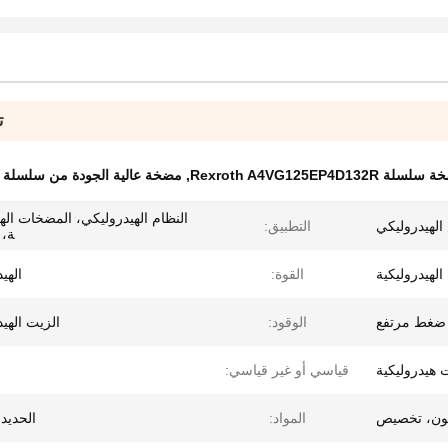
ت
لة Rexroth A4VG125EP4D132R
,
مضخة عالية الجودة من سلسلة Rexroth A4VG
النظام الهيدروليكي، المضخات الهي
لهيدروليكي
التطبيق:
ة، xvaor
هيدروليكية
القوة:
الهي
ضغط مرتفع
الوقود:
الزيت الهي
هيدروليكية
قياسي أو غير قياسي:
ون، تخصيص
المواد:
الحديد