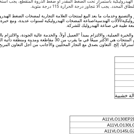
الهيدروليكية باستمرار تحت الضغط المقدر أو ضغط الذروة المتقطع، يجب استخ
د. يجب ألا تتجاوز درجة الحرارة 115 درجة مئوية.
ير والتصنيع وخدمات ما بعد البيع لمنتجات العلامة التجارية لمضخات الضغط الهيدرو
وليكية/الآلات الهندسية/صناعة المضخات الهيدروليكية لسنوات عديدة، ومع خبرة 
سمعة طيبة في صناعة الهيدروليك للشركة.
برة العملية، والالتزام بمبدأ "العميل أولاً، والخدمة عالية الجودة، والالتزام بال
منتجات عالية الجودة، وسمعة طيبة، وخدمة عالية الجودة، فإن المنتجات هي الأكثر مبيعًا في ما يقرب من 30
راليا، إلخ. التعاون بصدق مع التجار المحليين والأجانب من أجل التعاون المربح 
لة خشبية
A11VLO130EP2
A11VLO130L
A11VLO145LG