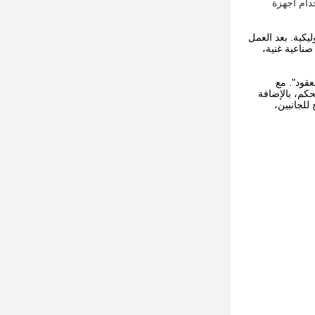
دام أجهزة
ليكية. بعد العمل
صناعية غنية،
عقود". مع
 مقاطعة ومدينة ومنطقة ذاتية الحكم، بالإضافة
للجانبين،