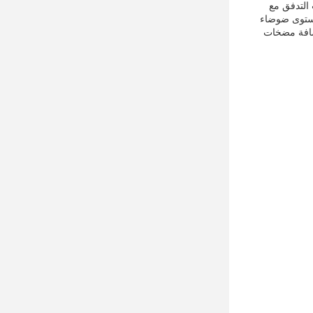
التدفق مع
تصريف · أداء شفط ممتاز · مستوى ضوضاء
ضافة مضخات