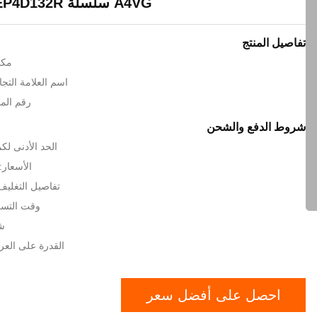
A4VG سلسلة A4VG125EP4D132R
تفاصيل المنتج
مكا
اسم العلامة التجارية: H
رقم الموديل:
شروط الدفع والشحن
الحد الأدنى لك
الأسعار: GOTIATION
تفاصيل التغلي
وقت التسليم: 15 
شر
القدرة على العرض: 1000
احصل على أفضل سعر