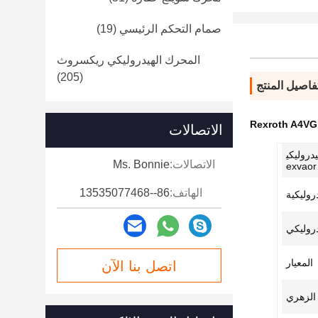
صمام التحكم الرئيسي
(19)
المحرك الهيدروليكي ريكسروث
(205)
فاصيل المنتج
الاتصالات
دروليكي
الاتصالات:
Ms. Bonnie
e
الهاتف:
86--13535077468
دروليكية
دروليكي
المعيار
اتصل بنا الآن
 الزهري