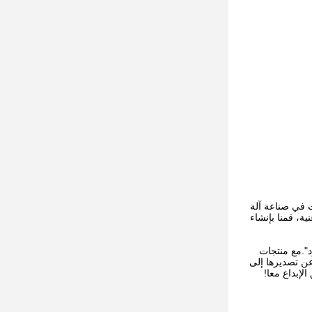
ت في صناعة آلة
ة، قمنا بإنشاء
ود".مع منتجات
المناطق المستقلة، فضلا عن تصديرها إلى
لإبداع معا!