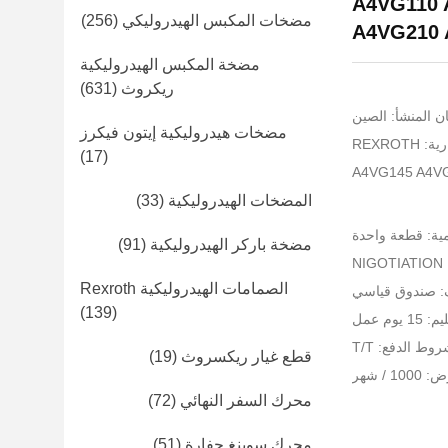
A4VG110 A4VG
مضخات المكبس الهيدروليكي
(256)
A4VG210 
مضخة المكبس الهيدروليكية
ريكروث
(631)
ن المنشأ: الصين
مضخات هيدروليكية إيتون فيكرز
REXROT
(17)
المضخات الهيدروليكية
(33)
مية: قطعة واحدة
مضخة باركر الهيدروليكية
(91)
NI
الصمامات الهيدروليكية Rexroth
ف: صندوق قياسي
(139)
يوم عمل
وط الدفع: T/T
قطع غيار ريكسروث
(19)
 / شهر
محرك السفر النهائي
(72)
محرك سوينغ حفارة
(51)