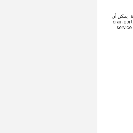
· يمكن أن
drain ports ·Excel
service 