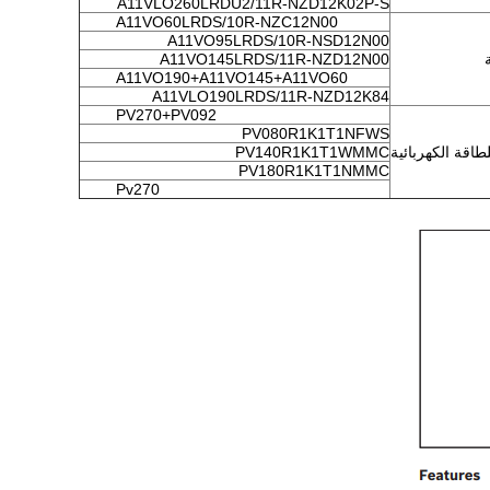
A11VLO260LRDU2/11R-NZD12K02P-S
A11VO60LRDS/10R-NZC12N00
A11VO95LRDS/10R-NSD12N00
A11VO145LRDS/11R-NZD12N00
A11VO190+A11VO145+A11VO60
A11VLO190LRDS/11R-NZD12K84
PV270+PV092
PV080R1K1T1NFWS
اقة الكهربائية
PV140R1K1T1WMMC
PV180R1K1T1NMMC
Pv270