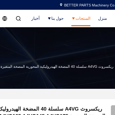
BETTER PARTS Machinery Co.,
منزل
المنتجات
حول بنا
أخبار
ريكسروث A4VG سلسلة 40 المضخة الهيدروليكية المحورية المضخة المتغيرة A4VG110 A4VG125 A4VG145 A4VG175 A4VG210 A4VG280
ريكسروث A4VG سلسلة 40 المضخة اله