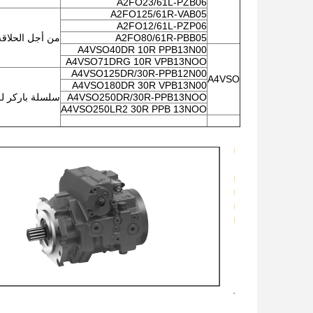
A2FO23/61L-PZB06
A2FO125/61R-VAB05
A2FO12/61L-PZP06
A2FO80/61R-PBB05
من أجل الحلاقة
A4VSO40DR 10R PPB13N00
A4VSO71DRG 10R VPB13NOO
A4VSO125DR/30R-PPB12N00
A4VSO
A4VSO180DR 30R VPB13N00
A4VSO250DR/30R-PPB13NOO
سلسلة باركر للط
A4VSO250LR2 30R PPB 13NOO