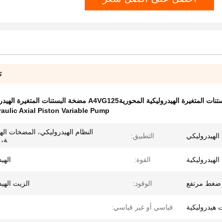
ت
ulic Axial Piston Variable Pump
النظام الهيدروليكي، المضخات الهي
لهيدروليكي
التطبيق:
ة، xvaor
هيدروليكية
القوة:
الهي
ضغط مرتفع
الوقود:
الزيت الهي
هيدروليكية
قياسي أو غير قياسي: