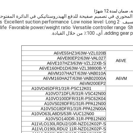
ن لمدة 12 شهرًا
محوري في تصميم صفيحة للدفع الهيدروستاتيكي في الدائرة المفتوحة.
يختلف التدفق إلى حد لا نهائي عن طريق ضبط زاوية السيف. ·2 lent suction performance ·Low noise level ·Long
life ·Favorable power/weight ratio ·Versatile controller range ·Sh
٪ من خلال القيادة.
A6VE55HZ3/63W-VZL020B
A6VE80EP2/63W-VAL027
A6VE
A6VE107HZ3/63W-VZL22XB-S
A6VE160HD1D/63W-VZL38800B-Y
A6VM107HA2T/63W-VAB010A
A6VM160HA2T/63W-VAB02000A
A6VM
A6VM200EP2
A10VO45DFR1/31R-PSC12K01
A10VO71DFLR/31R-VSC42N00
A10VO100DFR/31R-PSC62K04
A10VS028DFR1/31R-PPA12N00
A10VSO18DFR1/31R-PPA12N00A
A10VO63LA8DS/53R-VUC12N00
A10VSO140DR-31R-PPB12N00
A11VLO130LRDU2/10R-NZD12K02P-S
A11VLO190LRDU2 11R-NZD12K02P-S