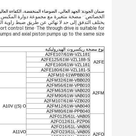
ضمان الجودة: الجهد العالي، الضوضاء المنخفضة، الكفاءة العالية، ضما
الخصائص: · مضخة متغيرة مع مجموعة دوارة المكبس ال
ort control time ·The through drive is suitable for
adding gear pumps and axial piston pumps up to the same size، أي، 100
نوع مضخة ريكسروث الهيدروليكية
A2FE107/61W-VZL181
A2FE125/61W-VZL188-S
A2FE
A2FE160/61W-VZL181
A2FE180/61W-VZL181-S
A2FM10 61WPBB030
A2FM32/61W-VBB020
A2FM56/61W-VPB010
A2FM63/61W-VAB020
A2FM
A2FM90/61W-VAB010
A2FM107/61W-VZB020
A10V ((S) O
A2FM12/61W-VAB040
A2FM80/61W-PPB040
A2F0125/61L-VAB05
A2FO12/61L-PZP06
A2FO16/61L-VAB06
A11VO
A2FO23/61L-VAB05
A2FO