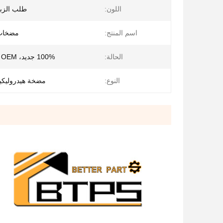
اللون:
طلب الزب
اسم المنتج:
مضخات 
الحالة:
100% جديد، OEM جديد ومبتكر
النوع:
مضخة هيدروليك