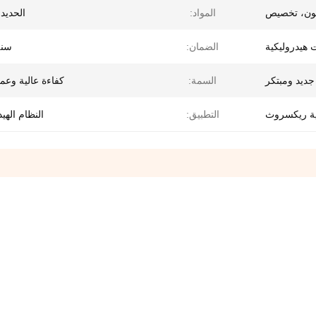
ون، تخصيص
المواد:
الحديد
هيدروليكية
الضمان:
سنة
السمة:
كفاءة عالية وعم
ية ريكسروث
التطبيق:
النظام الهي