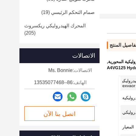
صمام التحكم الرئيسي
(19)
المحرك الهيدروليكي ريكسروث
(205)
فاصيل المنتج
الاتصالات
,
A4VG125 Hydra
الاتصالات:
Ms. Bonnie
دروليكي
الهاتف:
86--13535077468
e
دروليكية
دروليكي
اتصل بنا الآن
المعيار