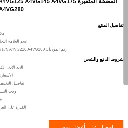
المضخة المتغيرة 125 A4VG145 A4VG175
A4VG280
تفاصيل المنتج
مكا
اسم العلامة التجارية: H
رقم الموديل: A4VG145 A4VG175 A4VG210 A4VG280
شروط الدفع والشحن
الحد الأدنى لك
الأسعار: GOTIATION
تفاصيل التغلي
وقت التسليم: 15 
شر
القدرة على العرض: 1000
احصل على أفضل سعر