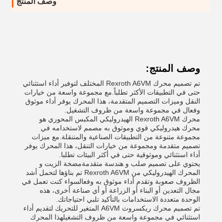
وصف المنتج
وصف المنتج:
تم تصميم محرك Rexroth A6VM المختلف لتوفير أداء استثنائي
حتى في التطبيقات الأكثر تطلباً.مع مجموعة واسعة من خيارات
النقل وميزات التصميم المتقدمة، هذا المحرك يوفر أداء موثوق
وفعال في مجموعة واسعة من ظروف التشغيل.
محرك Rexroth A6VM الهيدروليكي المكبس المحوري هو
محرك هيدروليكي قوي وموثوق به مصمم لاستخدامه في
مجموعة متنوعة من التطبيقات الصناعية والمتنقلة.مع ميزات
تصميم متقدمة ومجموعة من خيارات التنقل، هذا المحرك يوفر
أداء استثنائي وموثوقية حتى في أكثر البيئات تطلبا.
يحتوي على تصميم صلب و هندسة متقدمةمضخة الزيت و
المحرك الهيدروليكي من Rexroth A6VM تم بناؤها لتحمل أشد
الظروف صعوبة وتقدم أداء موثوق به وفعالسواء كنت تعمل في
مجال التعدين أو البناء أو الزراعة أو أي صناعة أخرى، هذه
الوحدة متعددة الاستخدامات بالتأكيد تلبي احتياجاتك.
تم تصميم محرك ريكسروث A6VM المتغير للتحريك لتقديم أداء
استثنائي في مجموعة واسعة من ظروف التشغيلهذا المحرك