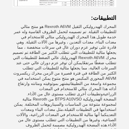
التطبيقات:
المحرك الهيدروليكي الثقيل Rexroth A6VM هو منتج مثالي
للتطبيقات الثقيلة. تم تصميمه لتحمل الظروف القاسية وله عمر
خدمة طويل.هذا المحرك الهيدروليكي مثالي للاستخدام في
معدات البناء، معدات التعدين ، وغيرها من الآلات الثقيلة. وهي
قادرة على توفير عزم دوران عال في سرعات منخفضة ، مما
يجعلها مثالية للتطبيقات التي تتطلب الكثير من الطاقة.تم تصميم
محرك Rexroth A6VM الهيدروليك عالي الضغط للتطبيقات التي
تتطلب ضغطًا مرتفعًايمكن أن توفر عزم دوران عالي حتى عند
السرعات العالية، مما يجعلها مثالية للتطبيقات التي تتطلب
الكثير من الطاقة في فترة قصيرة من الزمن.محرك ريكسروث
A6VM المحوري المكبس هو منتج متنوع يمكن استخدامه في
مجموعة واسعة من التطبيقاتيشتهر بموثوقيته ومتانته وارتفاع
أدائه هذا المحرك مثالي للاستخدام في المعدات
الزراعيةوتطبيقات أخرى تتطلب مستوى عال من الأداء.
المضخة الهيدروليكية BTPS A10VSO من Rexroth مثالية
لمجموعة متنوعة من المناسبات والسيناريوهات المختلفة. يمكن
استخدامها في التطبيقات الثقيلة،مثل معدات البناء ومعدات
التعدينكما أنها مثالية للاستخدام في المعدات الزراعية، والآلات
الصناعية، وغيرها من التطبيقات التي تتطلب مستوى عال من
الأداء.هذه المضخة الهيدروليكية مصممة لتحمل الظروف