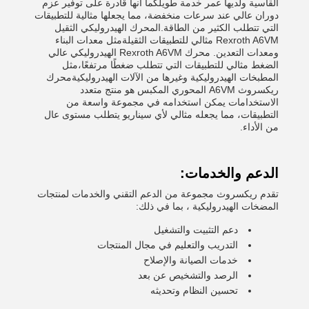
القاسية ولديها عمر خدمة طويلكما أنها قادرة على توفير عزم
دوران عالي عند سرعات منخفضة، مما يجعلها مثالية للتطبيقات
التي تتطلب الكثير من الطاقة.المحرك الهيدروليكي الثقيل
Rexroth A6VM مثالي للتطبيقات الثقيلةمثل معدات البناء
ومعدات التعدين. محرك Rexroth A6VM الهيدروليكي عالي
الضغط مثالي للتطبيقات التي تتطلب ضغطًا مرتفعًا،مثل
المطبخات الهيدروليكية وغيرها من الآلات الهيدروليكيةمحرك
ريكسروث A6VM المحوري المكبس هو منتج متعدد
الاستخدامات يمكن استخدامه في مجموعة واسعة من
التطبيقات، مما يجعله مثالي لأي سيناريو يتطلب مستوى عال
من الأداء.
الدعم والخدمات:
تقدم ريكسروث مجموعة من الدعم التقني والخدمات لمنتجات
المضخات الهيدروليكية ، بما في ذلك:
دعم التثبيت والتشغيل
التدريب والتعليم في مجال المنتجات
خدمات الصيانة والإصلاح
الرصد والتشخيص عن بعد
تحسين النظام وتحديثه