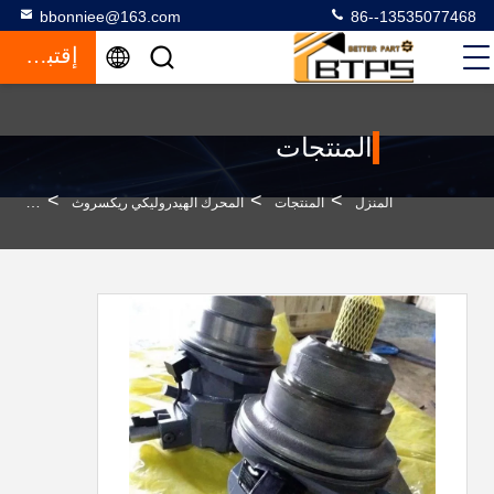
bbonniee@163.com
86--13535077468
إقتباس
المنتجات
>
>
>
المنزل
المنتجات
المحرك الهيدروليكي ريكسروث
مضخة المكبس الهيد