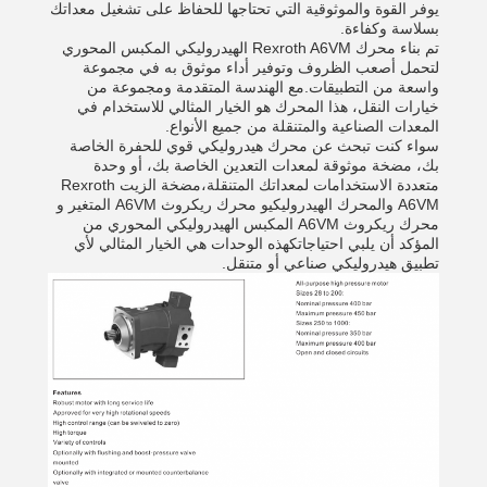
يوفر القوة والموثوقية التي تحتاجها للحفاظ على تشغيل معداتك
بسلاسة وكفاءة.
تم بناء محرك Rexroth A6VM الهيدروليكي المكبس المحوري
لتحمل أصعب الظروف وتوفير أداء موثوق به في مجموعة
واسعة من التطبيقات.مع الهندسة المتقدمة ومجموعة من
خيارات النقل، هذا المحرك هو الخيار المثالي للاستخدام في
المعدات الصناعية والمتنقلة من جميع الأنواع.
سواء كنت تبحث عن محرك هيدروليكي قوي للحفرة الخاصة
بك، مضخة موثوقة لمعدات التعدين الخاصة بك، أو وحدة
متعددة الاستخدامات لمعداتك المتنقلة،مضخة الزيت Rexroth
A6VM والمحرك الهيدروليكيو محرك ريكروث A6VM المتغير و
محرك ريكروث A6VM المكبس الهيدروليكي المحوري من
المؤكد أن يلبي احتياجاتكهذه الوحدات هي الخيار المثالي لأي
تطبيق هيدروليكي صناعي أو متنقل.