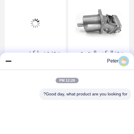
مضخة المكبس المحوري
مضخة هيدروليكية
A2F5_60R-B7 القابلة
A2F5_60R-B7 OEM
Peter
للاستمرار لآلات البناء A2F5
استبدال وتسليم سريع A2F5
A2F12 A2F23 A2F55
A2F12 A2F23 A2F55
احصل على أفضل سعر
احصل على أفضل سعر
12:26 PM
A2F80 A2F107 A2F160
A2F80 A2F107 A2F160
A2F225
A2F225
Good day, what product are you looking for?
BETTER PARTS MACHINERY CO., LTD.