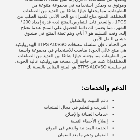
وموثوق به ويمكن استخدامه في مجموعة متنوعة من
التطبيقات، مما يجعلها خيارًا شائعًا بين العديد من الصناعات
المختلفة. المنتج متاح للشراء مع الحد الأدنى لكمية الطلب من
1PCS ، والسعر قابل للتفاوض.المنتج لديه قدرة إمداد 200 /
الشهر، مما يضمن لك دائما الحصول على المنتج عندما تحتاج
إليه. وقت التسليم هو 7 أيام، ويتم تعبئة المنتج في صندوق
خشبي للنقل الآمن.
في الختام ، فإن سلسلة مضخات BTPS A10VSO الهيدروليكية
هي منتج عالي الجودة مناسب للاستخدام في مجموعة واسعة
من التطبيقات.مما يجعله خيارًا شائعًا بين العديد من الصناعات
المختلفةإذا كنت في حاجة إلى مضخة هيدروليكية عالية الجودة،
ثم سلسلة BTPS A10VSO هو المنتج المثالي بالنسبة لك.
الدعم والخدمات:
دعم التثبيت والتشغيل
التدريب والتعليم في مجال المنتجات
خدمات الصيانة والإصلاح
إصلاح الأخطاء التقنية
الخدمة الميدانية والدعم في الموقع
الضمان ودعم ما بعد الضمان