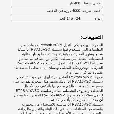
أقصى ضغط
400 بار
أقصى سرعة
4000 دورة في الدقيقة
الوزن
24 - 145 كجم
التطبيقات:
المحرك الهيدروليكي الثقيل Rexroth A6VM هو واحد من
التطبيقات التي تستخدم فيها سلسلة BTPS A10VSO بشكل
شائع. يشتهر المحرك بموثوقيته ومتانته.مما يجعلها مثالية
للتطبيقات الثقيلة التي تتطلب الكثير من الطاقة. تم تصميم
سلسلة BTPS A10VSO للعمل بسلاسة مع Rexroth A6VM
الحركات الهيدروليكية الثقيلة ، وضمان أن المعدات الخاصة بك
تعمل دائما في أعلى أداء.
محرك Rexroth A6VM المتغير هو تطبيق آخر حيث تستخدم
سلسلة BTPS A10VSO عادةً. يشتهر هذا المحرك بقدرته على
توفير تحرك متغير ،والذي يسمح لها بالتكيف مع الأحمال
المختلفة وظروف التشغيلتم تصميم سلسلة BTPS A10VSO
للعمل بسلاسة مع محرك Rexroth A6VM المتغير، مما يضمن
أن معداتك تعمل دائمًا بأقصى كفاءة.
سلسلة BTPS A10VSO مناسبة للاستخدام في مجموعة
واسعة من الصناعات ، بما في ذلك البناء والتعدين والزراعة
والعديد من الصناعات الأخرى.إنه منتج متعدد الاستخدامات