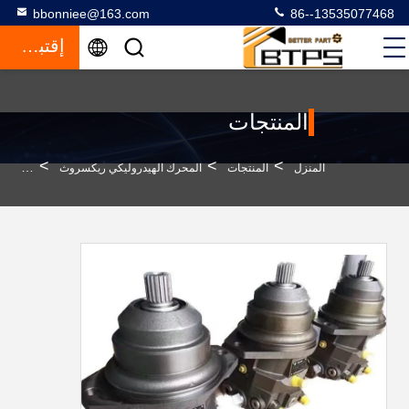
bbonniee@163.com
86--13535077468
إقتباس
المنتجات
>
>
>
المنزل
المنتجات
المحرك الهيدروليكي ريكسروث
تجربة 