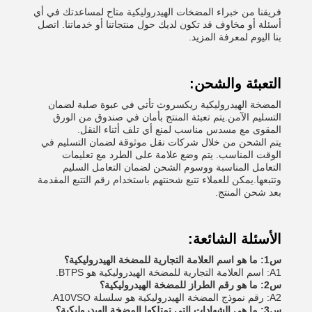
فريقنا من خبراء المضخات الهيدروليكية متاح لمساعدتك في أي
أسئلة أو مخاوف قد تكون لديك حول منتجاتنا أو خدماتنا. اتصل
بنا اليوم لمعرفة المزيد.
التعبئة والشحن:
المضخة الهيدروليكية ريكسروث تأتي في عبوة صلبة لضمان
التسليم الآمن.يتم تعبئة المنتج بأمان في صندوق من الورق
المقوى مع مسدس مناسب لمنع أي تلف أثناء النقل.
يتم الشحن من خلال شركات نقل موثوقة لضمان التسليم في
الوقت المناسب. يتم وضع علامة على الطرد مع تعليمات
التعامل المناسبة ووسوم الشحن لضمان التعامل السليم
وتتبعها.يمكن للعملاء تتبع شحنتهم باستخدام رقم التتبع المقدمة
بعد شحن المنتج.
الأسئلة الشائعة:
س1: ما هو اسم العلامة التجارية للمضخة الهيدروليكية؟
A1: اسم العلامة التجارية للمضخة الهيدروليكية هو BTPS.
س2: ما هو رقم الطراز للمضخة الهيدروليكية؟
A2: رقم نموذج المضخة الهيدروليكية هو سلسلة A10VSO.
س3: ما هي الشهادات التي تمتلكها المضخة الهيدروليكية؟