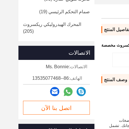
صمام التحكم الرئيسي
(19)
المحرك الهيدروليكي ريكسروث
فاصيل المنتج
(205)
يكسروث مخصصة
الاتصالات
الاتصالات:
Ms. Bonnie
الهاتف:
86--13535077468
وصف المنتج
اتصل بنا الآن
مضخات
 مضخة طاقة السوائل Rexroth لتتناسب مع احتياجاتك. تشمل