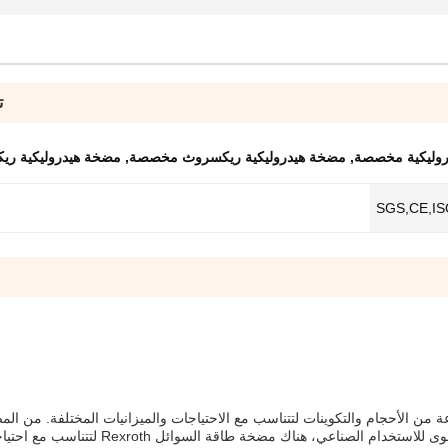
ت
وليكية مخصصة
,
مضخة هيدروليكية ريكسروث مخصصة
,
مضخة هيدروليكية ر
SGS,CE,IS
الأحجام والتكوينات لتتناسب مع الاحتياجات والميزانيات المختلفة. من ال
الصغيرة والمقربة للتطبيقات المتنقلة إلى أكبر،مضخات أقوى للاستخدام الصناعي، هناك