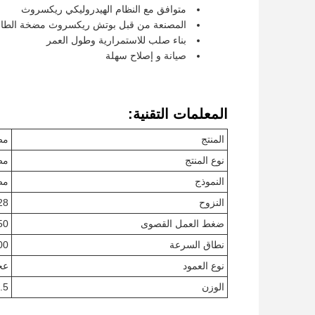
متوافق مع النظام الهيدروليكي ريكسروث
المصنعة من قبل بوتش ريكسروث مضخة الطاقة
بناء صلب للاستمرارية وطول العمر
صيانة و إصلاح سهلة
المعلمات التقنية:
المنتج
مضخة xroth
نوع المنتج
مض
النموذج
مضخ
النزوح
28 سي سي/د
ضغط العمل القصوى
350 
نطاق السرعة
-3000
نوع العمود
عج
الوزن
9.5 ك