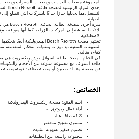
المجموعة مضخات العدادات ومضخات الشفرات ومضخات الم
إحدى ال
التشغيل.مما يجعلها خيارًا جذابًا للشركات التي تتطلع إ
الصيانة.
ميزة أخر
الآلات الصناعية إلى المركبات الزراعيةكما أنها متوافقة 
الاصطناعية.
تشتهر مضخة Bosch Rexroth الهيدرو
التطبيقات الصعبة.مع ميزات وتقنيات التحكم المتقدمة، م
كفاءة مثالية.
في الختام ، مضخة طاقة السوائل بوش ريكسروث هي مضخة
طاقة السوائل.مع مجموعة متنوعة من الأحجام والتكوينات
عن مضخة متنقلة صغيرة أو مضخة صناعية قوية،مضخة طا
الخصائص:
اسم المنتج: مضخة ريكسروث الهيدروليكية
أداء فعال وموثوق به
كثافة طاقة عالية
مستوى ضجيج منخفض
تصميم صغير لسهولة التثبيت
مجموعة واسعة من التطبيقات