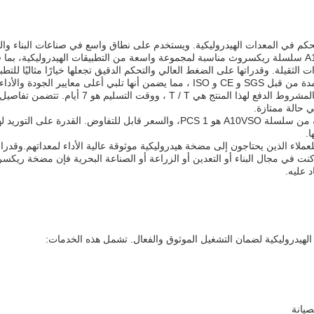
يكي Rexroth لتوفير الطاقة والتحكم في المعدات الهيدروليكية. ويستخدم على نطاق واسع في صناعات البناء و
والزراعة والصناعات البحرية.المضخة الهيدروليكية A10VSO سلسلة ريكسروث مناسبة لمجموعة واسعة من التطبيقات الهيدروليكية،
لثقيلة. وقدراتها على الضغط العالي والتحكم الدقيق تجعلها خيارًا مثاليًا للتطب
المضخة الهيدروليكية Rexroth من سلسلة A10VSO معتمدة من قبل SGS و CE و ISO ، مما يضمن أنها تلبي أعلى معايير ال
مصنوع في الصين ،وهي متاحة للشراء في جميع أنحاء العالمشروط الدفع لهذا المنتج هي T / T ، ووقت التسلي
 حالة ممتازة.
الحد الأدنى للكمية الطلبية لمضخة ريكسروث الهيدروليكية من سلسلة A10VSO هو 1 PCS، والسعر قابل للتفاوض. القدر
يكية A10VSO هي خيار ممتاز للعملاء الذين يحتاجون إلى مضخة هيدروليكية موثوقة عالية الأداء لمعداتهم.
نت في مجال البناء أو التعدين أو الزراعة أو الصناعة البحرية فإن مضخة ريكس
هيدروليكية لضمان التشغيل الموثوق والفعال. تشمل هذه الخدمات:
يانة