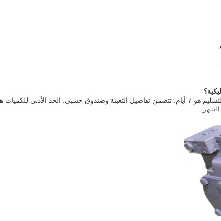
ج5: شروط الدفع للمضخة الهيدروليكية هي T / T ووقت التسليم هو 7 أيام. تتضمن تفاصيل التعبئة وصندوق خشبي. الحد الأدنى لل