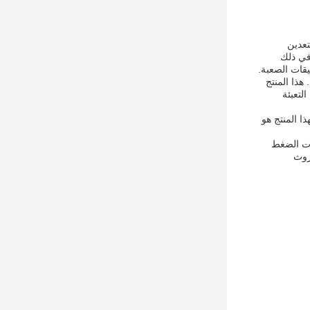
التعدين
 بما في ذلك
يقات الصعبة.
جودة والأداء. هذا المنتج
م هو 7 أيام. تتضمن تفاصيل التعبئة
ة على التوريد لهذا المنتج هو
وقدرات الضغط
روث