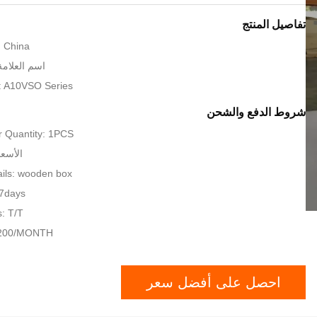
تفاصيل المنتج
: China
اسم العلامة ال
 A10VSO Series
شروط الدفع والشحن
 Quantity: 1PCS
الأسعا
ils: wooden box
 7days
: T/T
: 200/MONTH
احصل على أفضل سعر