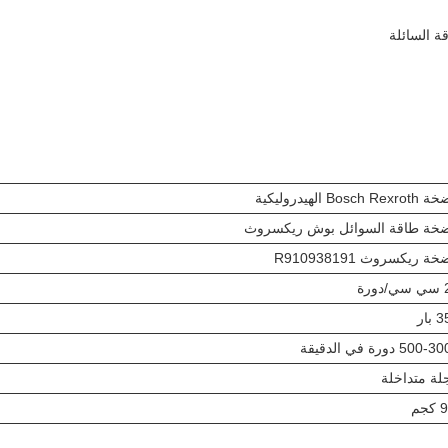
 السائلة
Bosch Re الهيدروليكية
خة طاقة السوائل بوش ريكسروث
ة ريكسروث R910938191
ورة
بار
500 دورة في الدقيقة
لة متداخلة
جم