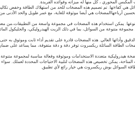
كبس المحوري ، كل منها له ميزاته وفوائده الفريدة.
مزايا الرئيسية لمضخة طاقة Bosch Rexroth السائل هي كفاءتها. تم تصميم هذه المضخات للحد من استهلاك الطاقة وخفض تكال
لى تحسين أرباحهاالمضخات هي أيضا موثوقة للغاية، مع عمر طويل والحد الأدنى من
ى لمضخة الطاقة السائلة Bosch Rexroth هي تنوعها. يمكن استخدام هذه المضخات في مجموعة واسعة من التطبيقات،من
مع مجموعة متنوعة من السوائل، بما في ذلك الزيت الهيدروليكي، والجليكول الما
ليكية أيضًا بتحكمها الدقيق وأدائها العالي. هذه المضخات قادرة على تقديم أداء ثابت وموثوق به حت
ضخات الطاقة السائلة ريكسروث توفر دقة و دقة متفوقة، مما يساعد على ضمان 
 هيدروليكية متعددة الاستخدامات وموثوقة وفعالة مناسبة لمجموعة متنوعة 
 المتاحة، يمكن تخصيص هذه المضخات لتلبية الاحتياجات المحددة لعملك. سواء
قة السوائل بوش ريكسروث هي خيار رائع لأي تطبيق.