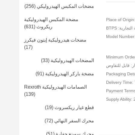
مضخات المكبس الهيدروليكي
(256)
مضخة المكبس الهيدروليكية
Place of Origin
ريكروث
(631)
تجارية: BTPS
Model Number:
مضخات هيدروليكية إيتون فيكرز
(17)
Minimum Order
المضخات الهيدروليكية
(33)
ر: قابل للتفاوض
مضخة باركر الهيدروليكية
(91)
Packaging Deta
Delivery Time:
الصمامات الهيدروليكية Rexroth
Payment Terms
(139)
Supply Ability
قطع غيار ريكسروث
(19)
محرك السفر النهائي
(72)
محرك سوينغ حفارة
(51)