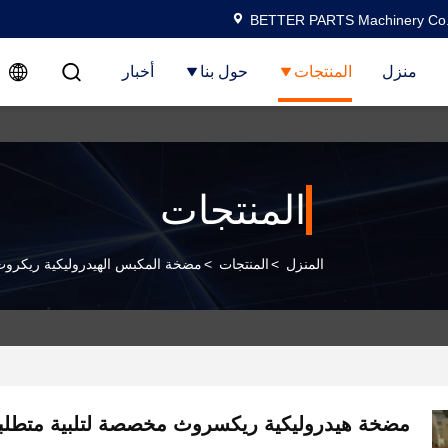
BETTER PARTS Machinery Co.,
منزل
المنتجات
حول بنا
أخبار
المنتجات
المنزل
>
المنتجات
>
مضخة المكبس الهيدروليكية ريكرو
مضخة هيدروليكية ريكسروث مخصصة لتلبية متطلبا