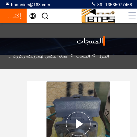
bbonniee@163.com
86--13535077468
إقتباس
المنتجات
>
>
>
المنزل
المنتجات
مضخة المكبس الهيدروليكية ريكروث
ال