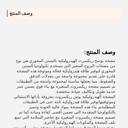
وصف المنتج
وصف المنتج:
مضخة بوسخ-ريكسرث الهيدروليكية بالبستن المحوري هي نوع
من مضخات النزوح المتغير التي تستخدم تكنولوجيا البستن
المحوري لتوفير طاقة هيدروليكية فعالة وموثوقة.هذه المضخة
قادرة على تقديم مجموعة واسعة من معدلات التدفق
والضغوط، مما يجعلها مناسبة لمجموعة واسعة من التطبيقات.
تم تصميم مضخة ريكسروث المتغيرة مع بناء قوي يضمن عمر
خدمة طويل وتكاليف صيانة منخفضة.
المضخة الهيدروليكية بوش ريكسروث معروفة بأدائها الاستثنائي
وموثوقيتهاتوفير طاقة هيدروليكية ثابتة حتى في التطبيقات
المتطلبةتم بناء هذه المضخة بمواد عالية الجودة وتتميز
بالتكنولوجيا المتقدمة التي تضمن أقصى كفاءة ومتانة.كما تم
تصميم مضخة ريكسروث المتغيرة مع عناصر السلامة التي تمنع
تلف المضخة والمكونات الهيدروليكية الأخرى.
مع تصميمها المتفوق وميزاتها المتقدمة، مضخة بوش ريكسروث