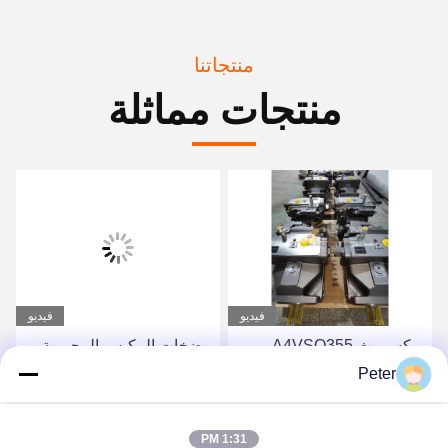
منتجاتنا
منتجات مماثلة
فيديو
فيديو
ريكسروث A4VSO355
مضخات المكبس المحورية
مضخة المكبس مجموعة
الثابتة من سلسلة Rexroth
Peter
دوارة مضخة هيدروليكية من
A4FO، مضخة مكبس
سلسلة A4VSO
هيدروليكية A4FO125_30L-
احصل على أفضل سعر
احصل على أفضل سعر
1:31 PM
PZB25U33، قطعة غيار