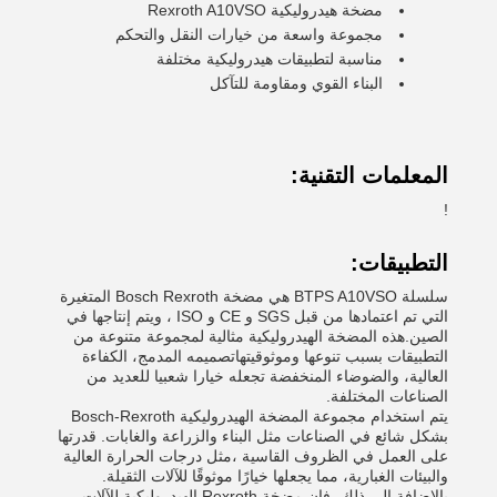
مضخة هيدروليكية Rexroth A10VSO
مجموعة واسعة من خيارات النقل والتحكم
مناسبة لتطبيقات هيدروليكية مختلفة
البناء القوي ومقاومة للتآكل
المعلمات التقنية:
!
التطبيقات:
سلسلة BTPS A10VSO هي مضخة Bosch Rexroth المتغيرة
التي تم اعتمادها من قبل SGS و CE و ISO ، ويتم إنتاجها في
الصين.هذه المضخة الهيدروليكية مثالية لمجموعة متنوعة من
التطبيقات بسبب تنوعها وموثوقيتهاتصميمه المدمج، الكفاءة
العالية، والضوضاء المنخفضة تجعله خيارا شعبيا للعديد من
الصناعات المختلفة.
يتم استخدام مجموعة المضخة الهيدروليكية Bosch-Rexroth
بشكل شائع في الصناعات مثل البناء والزراعة والغابات. قدرتها
على العمل في الظروف القاسية ،مثل درجات الحرارة العالية
والبيئات الغبارية، مما يجعلها خيارًا موثوقًا للآلات الثقيلة.
بالإضافة إلى ذلك، فإن مضخة Rexroth الهيدروليكية للآلات