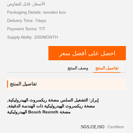
الأسعار: قابل للتفاوض
Packaging Details: wooden box
Delivery Time: 7days
Payment Terms: T/T
Supply Ability: 200/MONTH
احصل على أفضل سعر
تفاصيل المنتج
وصف المنتج
تفاصيل المنتج
إبراز:
التشغيل السلس مضخة ريكسروث الهيدروليكية
,
مضخة ريكسروث الهيدروليكية ذات الهندسة الدقيقة
,
مضخة Bosch Rexroth الهيدروليكية
SGS,CE,ISO
Certifiion: