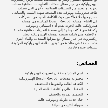
الهيدروليكية هي خيار ممتاز لمختلف التطبيقات الصناعية.معدات
بحرية، والعديد من التطبيقات الصناعية الأخرى التي تتطلب
طاقة هيدروليكية موثوقة. هذه المضخة سهلة التثبيت والصيانة ،
مما يجعلها حلًا فعالًا من حيث التكلفة للعديد من الشركات.
في الختام، مضخة Bosch Rexroth المتغيرة هي مضخة
هيدروليكية عالية الجودة تقدم أداء استثنائي وموثوقية
وكفاءة.سواء كنت بحاجة إلى مضخة لتطبيقات صناعية متطلبة
أو لأنظمة هيدروليكية بسيطةالمضخة الهيدروليكية بوش
ريكسروث هي خيار ممتاز. مع ميزاتها المتقدمة والبناء القوي،
هذه المضخة هي متأكدة من توفير الطاقة الهيدروليكية الموثوقة
لسنوات عديدة قادمة.
الخصائص:
اسم المنتج: مضخة ريكسروث الهيدروليكية
مجموعة مضخات Bosch-Rexroth الهيدروليكية
الكفاءة العالية والضوضاء المنخفضة
الضغط العالي و كثافة الطاقة العالية
التصميم المدمج والخفيف
حياة خدمة طويلة وموثوقية عالية
سهولة التثبيت والصيانة