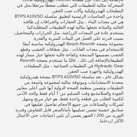
المتحركة مثالية للتطبيقات التي تتطلب ضغطًا مرتفعًا،مثل في
المطبخات الهيدروليكية وآلات صب الحقن.
واحدة من المناسبات الرئيسية لتطبيق سلسلة BTPS A10VSO
هي في معدات البناء ، مثل الحفارات والجرافات.إن طاقته
العالية والمتانة تجعلها مثالية لهذه التطبيقات المتطلبةكما
يستخدم عادة في المعدات الزراعية، مثل الجرارات والمحاصيل،
بسبب قدرته على العمل في البيئات المتربة والقذرة.
مجموعة مضخة Bosch-Rexroth الهيدروليكية مناسبة أيضًا
للاستخدام في معدات الغابات ، مثل شقاقات الخشب وقطع
الخشب.تصميمها المدمجة وكفاءة عالية تجعلها خيار ممتاز لهذه
التطبيقاتبالإضافة إلى ذلك ، غالبًا ما تستخدم مضخة Rexroth
Hydraulic Gear في التطبيقات الصناعية ، مثل المطبخات
الهيدروليكية وأجهزة صب الحقن.
بشكل عام ، تعد سلسلة BTPS A10VSO مضخة هيدروليكية
متعددة الاستخدامات وموثوقة مثالية لمجموعة واسعة من
التطبيقات.وتضمن منظمة الصحة الدولية أنها تلبي أعلى معايير
الجودة والسلامةمع وقت التسليم من 7 أيام فقط والحد الأدنى
للكمية الطلب من قطعة واحدة فقط، هو خيار مريح وسهل
لشركات والصناعات من جميع الأحجام.تفاصيل تغليفها في
صناديق خشبية تضمن تسليمها بأمانالسعر قابل للتفاوض وقدرة
التوريد من 200 / الشهر يضمن أن تلبي احتياجات حتى الأعمال
الأكثر ازدحاما.