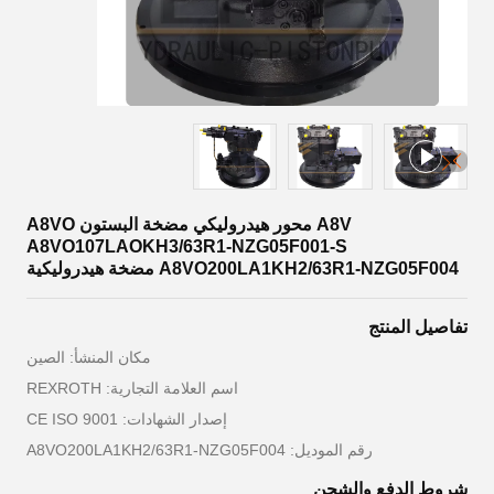
A8V محور هيدروليكي مضخة البستون A8VO
A8VO107LAOKH3/63R1-NZG05F001-S
A8VO200LA1KH2/63R1-NZG05F004 مضخة هيدروليكية
تفاصيل المنتج
مكان المنشأ: الصين
اسم العلامة التجارية: REXROTH
إصدار الشهادات: CE ISO 9001
رقم الموديل: A8VO200LA1KH2/63R1-NZG05F004
شروط الدفع والشحن