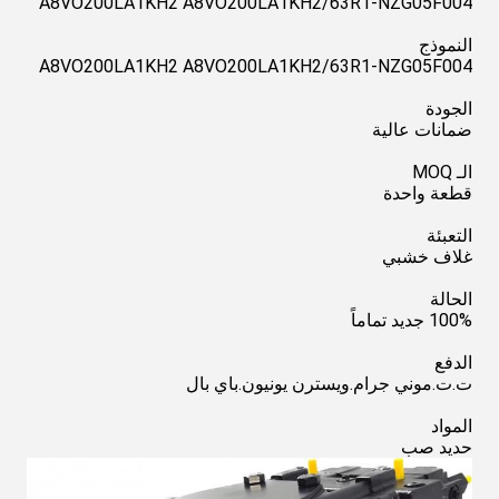
A8VO200LA1KH2 A8VO200LA1KH2/63R1-NZG05F004
النموذج
A8VO200LA1KH2 A8VO200LA1KH2/63R1-NZG05F004
الجودة
ضمانات عالية
الـ MOQ
قطعة واحدة
التعبئة
غلاف خشبي
الحالة
100% جديد تماماً
الدفع
ت.ت.موني جرام.ويسترن يونيون.باي بال
المواد
حديد صب