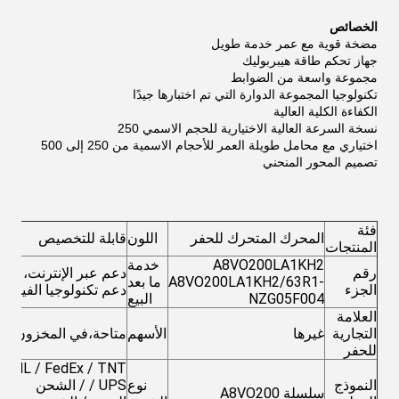
الهيدروليكي للحفر A8VO200 مضخة هيدروليكية
الخصائص
مضخة قوية مع عمر خدمة طويل
جهاز تحكم طاقة هيبربوليك
مجموعة واسعة من الضوابط
تكنولوجيا المجموعة الدوارة التي تم اختبارها جيدًا
الكفاءة الكلية العالية
نسخة السرعة العالية الاختيارية للحجم الاسمي 250
اختياري مع محامل طويلة العمر للأحجام الاسمية من 250 إلى 500
تصميم المحور المنحني
فئة
المحرك المتحرك للحفر
اللون
قابلة للتخصيص
المنتجات
A8VO200LA1KH2
خدمة
رقم
دعم عبر الإنترنت،
A8VO200LA1KH2/63R1-
ما بعد
الجزء
دعم تكنولوجيا الفيديو
NZG05F004
البيع
العلامة
التجارية
غيرها
الأسهم
متاحة،في المخزون
للحفر
DHL / FedEx / TNT
النموذج
نوع
/ UPS / الشحن
سلسلة A8VO200