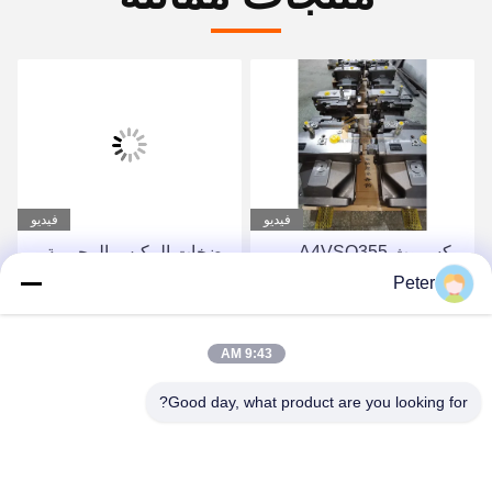
فيديو
فيديو
ريكسروث A4VSO355
مضخات المكبس المحورية
مضخة المكبس مجموعة
الثابتة من سلسلة Rexroth
Peter
دوارة مضخة هيدروليكية من
A4FO، مضخة مكبس
سلسلة A4VSO
هيدروليكية A4FO125_30L-
احصل على أفضل سعر
احصل على أفضل سعر
9:43 AM
PZB25U33، قطعة غيار
مضخة هيدروليكية
Good day, what product are you looking for?
A4FO125_30R-
PPB25N00 A4FO22
A4FO28 A4FO40 A4FO71
A4FO125