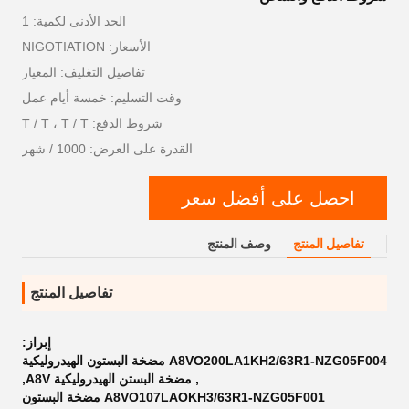
الحد الأدنى لكمية: 1
الأسعار: NIGOTIATION
تفاصيل التغليف: المعيار
وقت التسليم: خمسة أيام عمل
شروط الدفع: T / T ، T / T
القدرة على العرض: 1000 / شهر
احصل على أفضل سعر
تفاصيل المنتج
وصف المنتج
تفاصيل المنتج
إبراز:
A8VO200LA1KH2/63R1-NZG05F004 مضخة البستون الهيدروليكية
,
مضخة البستن الهيدروليكية A8V
,
A8VO107LAOKH3/63R1-NZG05F001 مضخة البستون