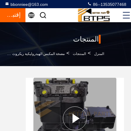
bbonniee@163.com
86--13535077468
إقتباس
المنتجات
>
>
>
المنزل
المنتجات
مضخة المكبس الهيدروليكية ريكروث
A8V محور هيدروليكي مضخة البستون 004