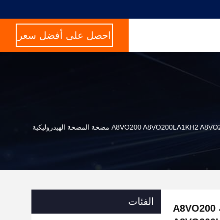
احصل على أفضل سعر
الفئات
مضخة البستن الرئيسية من سلسلة A8VO200