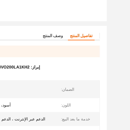
تفاصيل المنتج
وصف المنتج
إبراز:
A8VO200LA1KH2 مضخة البستن الرئ
الضمان:
اللون:
أسود،
خدمة ما بعد البيع:
الدعم عبر الإنترنت ، الدعم ا