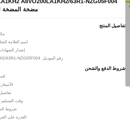
A1KH2 A8VO200LA1KH2/63R1-NZG05F004
مضخة المضخة ال
تفاصيل المنتج
مكا
اسم العلامة التجارية: H
إصدار الشهادات: ISO 9001
رقم الموديل: A8VO200LA1KH2/63R1-NZG05F004
شروط الدفع والشحن
الحد
الأسعار: GOTIATION
تفاصيل 
وقت التسليم:
شروط الدفع:  T / T
القدرة على العرض: 1000