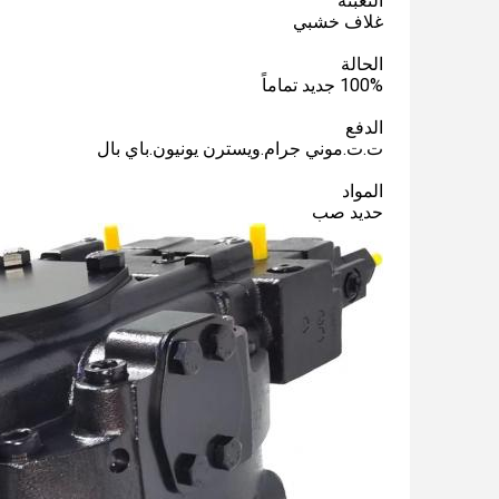
التعبئة
غلاف خشبي
الحالة
100% جديد تماماً
الدفع
ت.ت.موني جرام.ويسترن يونيون.باي بال
المواد
حديد صب