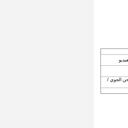
يديو
DHL / Fed / الشحن الجوي /