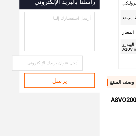
راسلنا بالبريد الإلكتروني
دروليكي
مرتفع
المعيار
لهيدرو
A1
يرسل
وصف المنتج
A8VO200LA1KH2/63R1-NZG05F004 A8VO120 A8VO16 مضخة المكبس الهيدروليكي للحفر A8VO200