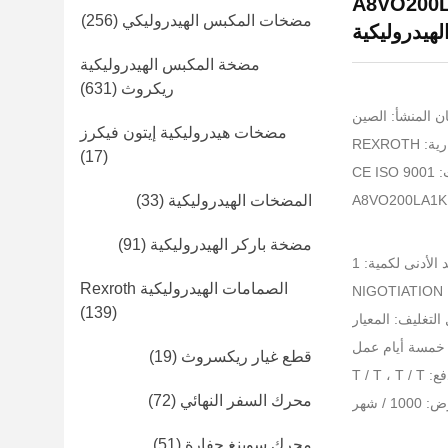
A8VO200L
مضخات المكبس الهيدروليكي
(256)
هيدروليكية
مضخة المكبس الهيدروليكية
ريكروث
(631)
ن المنشأ: الصين
مضخات هيدروليكية إيتون فيكرز
REXROT
(17)
CE 
المضخات الهيدروليكية
(33)
مضخة باركر الهيدروليكية
(91)
 الأدنى لكمية: 1
الصمامات الهيدروليكية Rexroth
NI
(139)
التغليف: المعيار
 خمسة أيام عمل
قطع غيار ريكسروث
(19)
T / T ،
محرك السفر النهائي
(72)
 / شهر
محرك سوينغ حفارة
(51)