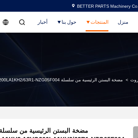
BETTER PARTS Machinery Co.,
منزل
المنتجات
حول بنا
أخبار
روث
>
مضخة البستن الرئيسية من سلسلة A8VO200 A8VO200LA1KH2 A8VO200LA1KH2/63R1-NZG05F004 مضخة المضخة الهيدروليكية