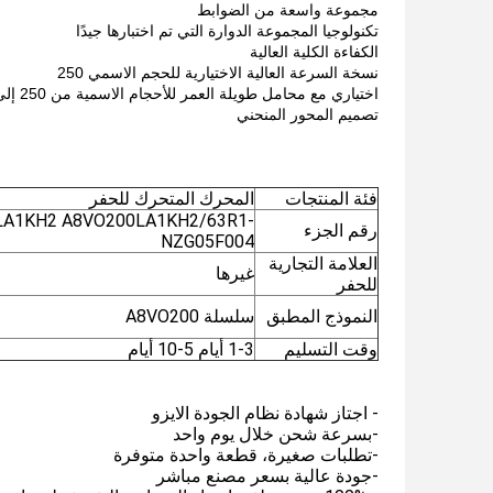
مجموعة واسعة من الضوابط
تكنولوجيا المجموعة الدوارة التي تم اختبارها جيدًا
الكفاءة الكلية العالية
نسخة السرعة العالية الاختيارية للحجم الاسمي 250
اختياري مع محامل طويلة العمر للأحجام الاسمية من 250 إلى 500
تصميم المحور المنحني
فئة المنتجات
المحرك المتحرك للحفر
LA1KH2 A8VO200LA1KH2/63R1-
رقم الجزء
NZG05F004
العلامة التجارية
غيرها
للحفر
النموذج المطبق
سلسلة A8VO200
وقت التسليم
1-3 أيام 5-10 أيام
- اجتاز شهادة نظام الجودة الايزو
-بسرعة شحن خلال يوم واحد
-تطلبات صغيرة، قطعة واحدة متوفرة
-جودة عالية بسعر مصنع مباشر