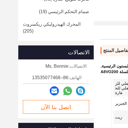
صمام التحكم الرئيسي
(19)
المحرك الهيدروليكي ريكسروث
(205)
فاصيل المنتج
الاتصالات
,
الاتصالات:
Ms. Bonnie
A8VO20
الهاتف:
86--13535077468
فلي للز
فلي للح
فارة
الجنزير
اتصل بنا الآن
زيت