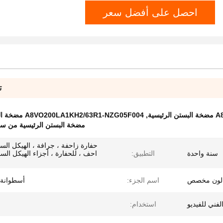
احصل على أفضل سعر
ت
يسية
,
A8VO200LA1KH2/63R1-NZG05F004 مضخة البستون الرئيسية
مضخة البستن الرئيسية من سلسلة 0
حفارة زاحفة ، جرافة ، الهيكل الس
سنة واحدة
التطبيق:
احف ، للحفارة ، أجزاء الهيكل الس
 لون مخصص
اسم الجزء:
أسطوانة 
لفني للفيديو
استخدام: