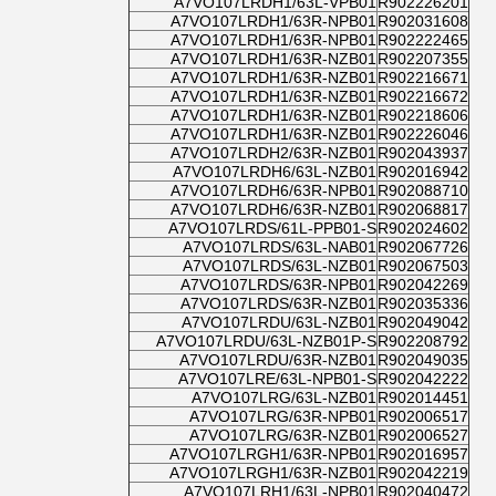
A7VO107LRDH1/63L-VPB01
R902226201
A7VO107LRDH1/63R-NPB01
R902031608
A7VO107LRDH1/63R-NPB01
R902222465
A7VO107LRDH1/63R-NZB01
R902207355
A7VO107LRDH1/63R-NZB01
R902216671
A7VO107LRDH1/63R-NZB01
R902216672
A7VO107LRDH1/63R-NZB01
R902218606
A7VO107LRDH1/63R-NZB01
R902226046
A7VO107LRDH2/63R-NZB01
R902043937
A7VO107LRDH6/63L-NZB01
R902016942
A7VO107LRDH6/63R-NPB01
R902088710
A7VO107LRDH6/63R-NZB01
R902068817
A7VO107LRDS/61L-PPB01-S
R902024602
A7VO107LRDS/63L-NAB01
R902067726
A7VO107LRDS/63L-NZB01
R902067503
A7VO107LRDS/63R-NPB01
R902042269
A7VO107LRDS/63R-NZB01
R902035336
A7VO107LRDU/63L-NZB01
R902049042
A7VO107LRDU/63L-NZB01P-S
R902208792
A7VO107LRDU/63R-NZB01
R902049035
A7VO107LRE/63L-NPB01-S
R902042222
A7VO107LRG/63L-NZB01
R902014451
A7VO107LRG/63R-NPB01
R902006517
A7VO107LRG/63R-NZB01
R902006527
A7VO107LRGH1/63R-NPB01
R902016957
A7VO107LRGH1/63R-NZB01
R902042219
A7VO107LRH1/63L-NPB01
R902040472