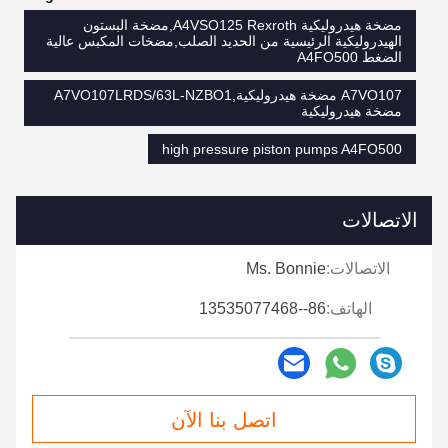
مضخة هيدروليكية A4VSO125 Rexroth,مضخة البستون
الهيدروليكية الرئيسية من الحديد الصلب,مضخات المكبس عالية
الضغط A4FO500
A7VO107 مضخة هيدروليكية,A7VO107LRDS/63L-NZBO1
مضخة هيدروليكية
high pressure piston pumps A4FO500
الاتصالات
الاتصالات:
Ms. Bonnie
الهاتف:
86--13535077468
اتصل بنا الآن