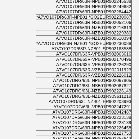
A7VO107DR/63R-NPB01
R902245538
A7VO107DR/63R-NPB01
R902249682
A7VO107DR/63R-NPB01
R902284442
A7VO107DR/63R-NPB01 *GO2EU*
R902230087
A7VO107DR/63R-NSB01
R902052106
A7VO107DR/63R-NZB01
R902216613
A7VO107DR/63R-NZB01
R902229380
A7VO107DR/63R-NZB01
R909610394
A7VO107DR/63R-NZB01 *GO2EU*
R902230088
A7VO107DR/63R-NZB01-S
R902163588
A7VO107DR/63R-VPB01
R902063616
A7VO107DR/63R-VPB01
R902170496
A7VO107DR/63R-VPB01
R902226290
A7VO107DR/63R-VZB01
R902011923
A7VO107DR/63R-VZB01
R902226012
A7VO107DRG/63L-NPB01
R902067805
A7VO107DRG/63L-NSB01
R902067627
A7VO107DRG/63L-NZB01
R902226149
A7VO107DRG/63L-NZB01
R909611219
A7VO107DRG/63L-NZB01-E
R902203993
A7VO107DRG/63L-VPB01
R902247291
A7VO107DRG/63R-NPB01
R902042487
A7VO107DRG/63R-NPB01
R902223138
A7VO107DRG/63R-NPB01
R902223139
A7VO107DRG/63R-NPB01
R902226458
A7VO107DRG/63R-NPB01
R902227753
A7VO107DRG/63R-NPB01
R902257643