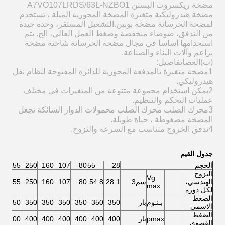
مضخة ريكسروث البستن A7VO107LRDS/63L-NZBO1
مضخة هيدروليكية متغيرة المضخة المحورية الميلة ، تستخدم
لمضخة الخرسانة مضخة بوبين.التشغيل المستقر، وحدة جيدة
من التدفق، ضوضاء منخفضة وضغط العمل العالي، الخ. يتم
استخدامها أساسا في مجال مضخة الخرسانة شاحنة مضخة
براعم وآلات البناء والصناعة.
(ب)
العصا
تفاصيل:
1مضخة متغيرة بالمدفعة المحورية للدائرة المفتوحة لنظام نقل
هيدروليكي.
2يمكن استخدام مجموعة متنوعة من المتغيرات في مختلف
عمليات التحكم والتنظيم.
3محرك الصلب محرك الصلب محمولات الدوار الشائكة تجعل
المضخة مضغوطة ، حياة طويلة.
4تدفق الخروج متناسب مع السرعة والنزوح.
جدول القيم
الحجم
28
55
80
107
160
250
355
0
النزوح
Vg
الهندسي،
سم3
28.1
54.8
80
107
160
250
355
0
max
لكل دورة
الضغط
بـنـوم
بار
350
350
350
350
350
350
350
0
الاسمي
الضغط
pmax
بار
400
400
400
400
400
400
400
0
القصوى