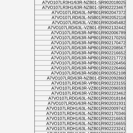
A7VO107LR3H1/63R-NZB01-S
R902018025
A7VO107LR3H1/63R-NZB01-S
R902223467
A7VO107LRD/63L-NPB01
R902047372
A7VO107LRD/63L-NSB01
R902052118
A7VO107LRD/63L-VZB01
R902045482
A7VO107LRD/63L-VZB01-E
R902132442
A7VO107LRD/63R-NPB01
R902006789
A7VO107LRD/63R-NPB01
R902170255
A7VO107LRD/63R-NPB01
R902170472
A7VO107LRD/63R-NPB01
R902208567
A7VO107LRD/63R-NPB01
R902216652
A7VO107LRD/63R-NPB01
R902217723
A7VO107LRD/63R-NPB01
R902226456
A7VO107LRD/63R-NPB01
R902226466
A7VO107LRD/63R-NSB01
R902052108
A7VO107LRD/63R-NZB01-E
R902092860
A7VO107LRD/63R-VPB01
R902223155
A7VO107LRD/63R-VZB01
R902096593
A7VO107LRD/63R-VZB01
R902223462
A7VO107LRDG/63L-NZB01
R902018184
A7VO107LRDG/63R-NZB01
R902031931
A7VO107LRDH1/63L-NZB01
R902009742
A7VO107LRDH1/63L-NZB01
R902170346
A7VO107LRDH1/63L-NZB01
R902216653
A7VO107LRDH1/63L-NZB01
R902216655
A7VO107LRDH1/63L-NZB01
R902223241