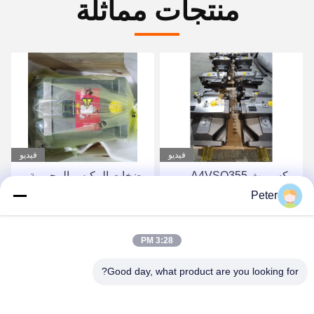
منتجات مماثلة
فيديو
فيديو
مضخات المكبس المحورية
مضخة هيدروليكية Rexroth
الثابتة من سلسلة Rexroth
A11VLO130LR2D_10L-
Peter
A4FO، مضخة مكبس
NZD12KXX-S مضخة
هيدروليكية A4FO125_30L-
مكبس محورية متغيرة
احصل على أفضل سعر
احصل على أفضل سعر
3:28 PM
PZB25U33، قطعة غيار
الإزاحة عالية الموثوقية
مضخة هيدروليكية
R902037088
Good day, what product are you looking for?
A4FO125_30R-
PPB25N00 A4FO22
A4FO28 A4FO40 A4FO71