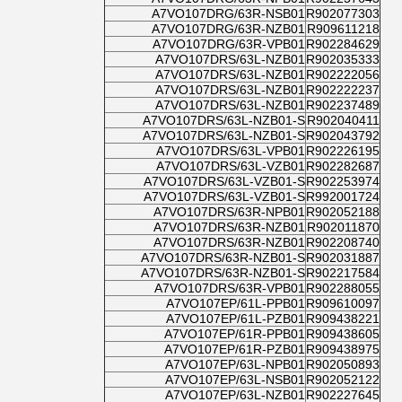
A7VO107DRG/63R-NSB01
R902077303
A7VO107DRG/63R-NZB01
R909611218
A7VO107DRG/63R-VPB01
R902284629
A7VO107DRS/63L-NZB01
R902035333
A7VO107DRS/63L-NZB01
R902222056
A7VO107DRS/63L-NZB01
R902222237
A7VO107DRS/63L-NZB01
R902237489
A7VO107DRS/63L-NZB01-S
R902040411
A7VO107DRS/63L-NZB01-S
R902043792
A7VO107DRS/63L-VPB01
R902226195
A7VO107DRS/63L-VZB01
R902282687
A7VO107DRS/63L-VZB01-S
R902253974
A7VO107DRS/63L-VZB01-S
R992001724
A7VO107DRS/63R-NPB01
R902052188
A7VO107DRS/63R-NZB01
R902011870
A7VO107DRS/63R-NZB01
R902208740
A7VO107DRS/63R-NZB01-S
R902031887
A7VO107DRS/63R-NZB01-S
R902217584
A7VO107DRS/63R-VPB01
R902288055
A7VO107EP/61L-PPB01
R909610097
A7VO107EP/61L-PZB01
R909438221
A7VO107EP/61R-PPB01
R909438605
A7VO107EP/61R-PZB01
R909438975
A7VO107EP/63L-NPB01
R902050893
A7VO107EP/63L-NSB01
R902052122
A7VO107EP/63L-NZB01
R902227645