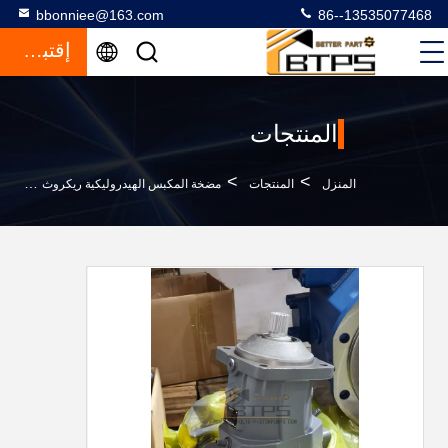
bbonniee@163.com
86--13535077468
إقتباس
المنتجات
>
>
>
المنزل
المنتجات
مضخة المكبس الهيدروليكية ريكروث
O107