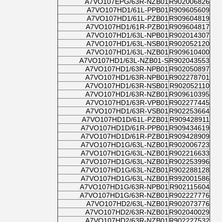
A7VO107EPG/63R-NZB01
R902006826
A7VO107HD1/61L-PPB01
R909605609
A7VO107HD1/61L-PZB01
R909604819
A7VO107HD1/61R-PZB01
R909604817
A7VO107HD1/63L-NPB01
R902014307
A7VO107HD1/63L-NSB01
R902052120
A7VO107HD1/63L-NZB01
R909610400
A7VO107HD1/63L-NZB01-S
R902043553
A7VO107HD1/63R-NPB01
R902050897
A7VO107HD1/63R-NPB01
R902278701
A7VO107HD1/63R-NSB01
R902052110
A7VO107HD1/63R-NZB01
R909610395
A7VO107HD1/63R-VPB01
R902277445
A7VO107HD1/63R-VSB01
R902253664
A7VO107HD1D/61L-PZB01
R909428911
A7VO107HD1D/61R-PPB01
R909434619
A7VO107HD1D/61R-PZB01
R909428909
A7VO107HD1G/63L-NZB01
R902006723
A7VO107HD1G/63L-NZB01
R902216633
A7VO107HD1G/63L-NZB01
R902253996
A7VO107HD1G/63L-NZB01
R902288128
A7VO107HD1G/63L-NZB01
R992001586
A7VO107HD1G/63R-NPB01
R902115604
A7VO107HD1G/63R-NZB01
R902227776
A7VO107HD2/63L-NZB01
R902073776
A7VO107HD2/63R-NZB01
R902040029
A7VO107HD2/63R-NZB01
R902227532