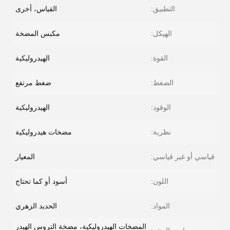
التطبيق:
القياس، أخرى
الهيكل:
مكبس المضخة
القوة:
الهيدروليكية
الضغط:
ضغط مرتفع
الوقود:
الهيدروليكية
نظرية:
مضخات هيدروليكية
قياسي أو غير قياسي:
المعيار
اللون:
أسود أو كما تحتاج
المواد:
الحديد الزهري
المضخات الهيدروليكية، مضخة التروس الهيدر