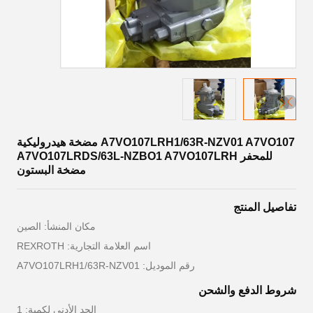
A7VO107LRH1/63R-NZV01 A7VO107 مضخة هيدروليكية
للمحفر A7VO107LRDS/63L-NZBO1 A7VO107LRH
مضخة البستون
تفاصيل المنتج
مكان المنشأ: الصين
اسم العلامة التجارية: REXROTH
رقم الموديل: A7VO107LRH1/63R-NZV01
شروط الدفع والشحن
الحد الأدنى لكمية: 1