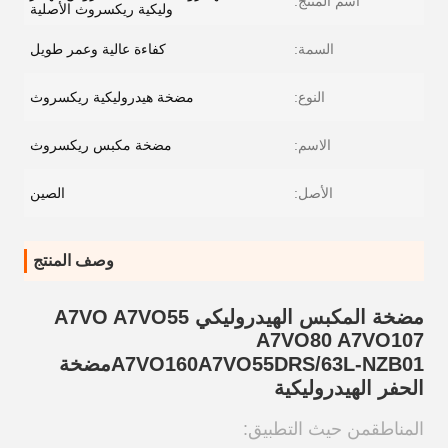
اسم المنتج:
وليكية ريكسروث الأصلية
السمة:
كفاءة عالية وعمر طويل
النوع:
مضخة هيدروليكية ريكسروث
الاسم:
مضخة مكبس ريكسروث
الأصل:
الصين
وصف المنتج
مضخة المكبس الهيدروليكي A7VO A7VO55
A7VO80 A7VO107
A7VO55DRS/63L-NZB01
A7VO160
مضخة
الحفر الهيدروليكية
المناطق
من حيث التطبيق: