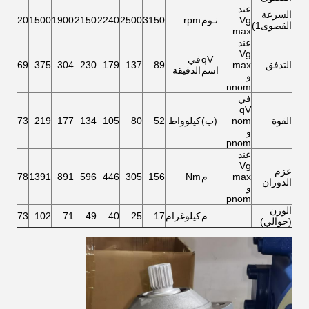
عند
السرعة
Vg
نـوم
rpm
3150
2500
2240
2150
1900
1500
1320
0
القصوى1)
max
عند
Vg
qV
في
التدفق
max
89
137
179
230
304
375
469
0
اسم
الدقيقة
و
nnom
في
qV
القوة
nom
(ب)
كيلوواط
52
80
105
134
177
219
273
0
و
pnom
عند
Vg
عزم
max
م
Nm
156
305
446
596
891
1391
1978
5
الدوران
و
pnom
الوزن
م
كيلوغرام
17
25
40
49
71
102
173
4
(حوالي)