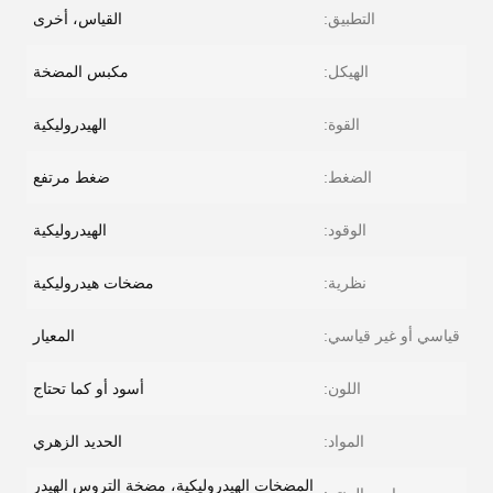
التطبيق:
القياس، أخرى
الهيكل:
مكبس المضخة
القوة:
الهيدروليكية
الضغط:
ضغط مرتفع
الوقود:
الهيدروليكية
نظرية:
مضخات هيدروليكية
قياسي أو غير قياسي:
المعيار
اللون:
أسود أو كما تحتاج
المواد:
الحديد الزهري
المضخات الهيدروليكية، مضخة التروس الهيدر