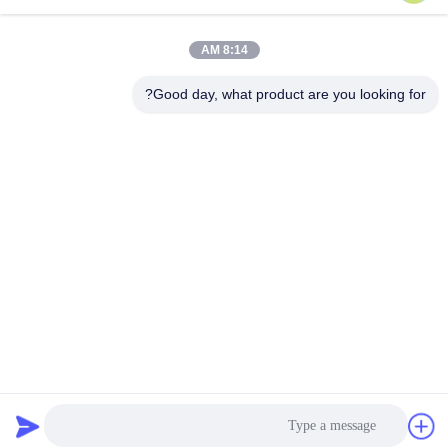
A4FO، مضخة مكبس
NZD12KXX-S مضخة
هيدروليكية A4FO125_30L-
مكبس محورية متغيرة
احصل على أفضل سعر
احصل على أفضل سعر
8:14 AM
PZB25U33، قطعة غيار
الإزاحة عالية الموثوقية
مضخة هيدروليكية
R902037088
Good day, what product are you looking for?
A4FO125_30R-
PPB25N00 A4FO22
A4FO28 A4FO40 A4FO71
A4FO125
BETTER PARTS MACHINERY CO., LTD.
bbonniee@163.com
86--13535077468
الغرفة 301-2295، المبنى 6، طريق كيلين، منطقة تيانهي، غوانغجو
الصين جودة جيدة مضخات المكبس الهيدروليكي المورد. حقوق الطبع والنشر © 2022-
2026 BETTER PARTS Machinery Co., Ltd. . كل الحقوق محفوظة.