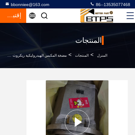
bbonniee@163.com
86--13535077468
إقتباس
المنتجات
>
>
>
المنزل
المنتجات
مضخة المكبس الهيدروليكية ريكروث
B25N00