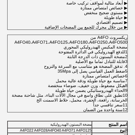
▶ أبعاد مثالية لمواقف تركيب خاصة
▶ خصائص امتصاص ممتازة
▶ مستوى ضجيج منخفض
▶ حياة طويلة
▶ تصميم اقتصادي
▶ من خلال محرك للجمع بين المضخات الإضافية
ريكسروث A4FO من
A4FO40،A4FO71،A4FO125،A4FO180،A4FO250،A4FO500
مضخة المكبس الهيدروليكي المحوري
1للدفع الهيدروليكي في الدائرة المفتوحة
2مضخة البستون ذات الدرجة الثابتة
3قابلة للتبادل تماما مع الأصلية
4. تدفق المضخة هو متناسب مع السرعة والنزوح
5ضغط العمل القياسي يصل إلى 35Mpa
6خصائص امتصاص ممتازة
7مناسبة مع حياة طويلة ودقة عالية محمل
8هيكل مضغوط، وزن خفيف، ضوضاء منخفضة
9الحذاء الهيدروستاتيكي يضمن حياة طويلة
10تطبق على نطاق واسع في مجال الآلات البناء، مثل شاحنة مضخة
الخرسانة، رافعة، الحفرة، محمل، خلاط الاسمنت الخ
11سعر تنافسي جداً
12سنة واحدة من الضمان
اسم المنتج
مضخة البستون الهيدروليكية
النوع
A4FO22 A4FO28A4FO40 A4FO71 A4FO125