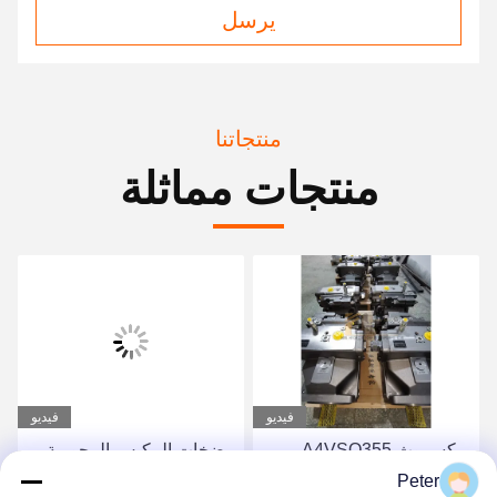
يرسل
منتجاتنا
منتجات مماثلة
فيديو
فيديو
مضخات المكبس المحورية
مضخة هيدروليكية Rexroth
الثابتة من سلسلة Rexroth
A11VLO130LR2D_10L-
Peter