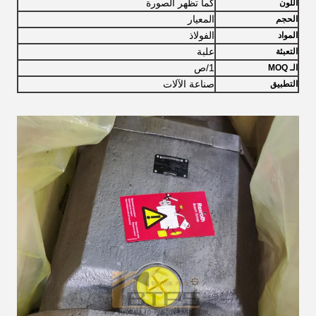
كما تظهر الصورة
اللون
المعيار
الحجم
الفولاذ
المواد
علبة
التعبئة
1/ص
الـ MOQ
صناعة الآلات
التطبيق