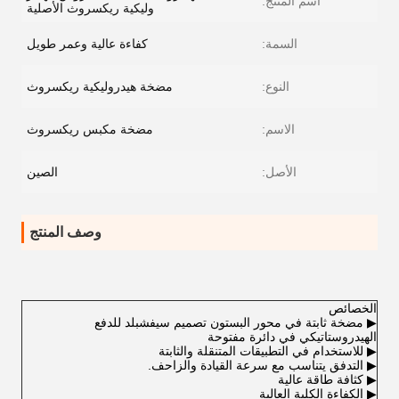
اسم المنتج:
وليكية ريكسروث الأصلية
السمة:
كفاءة عالية وعمر طويل
النوع:
مضخة هيدروليكية ريكسروث
الاسم:
مضخة مكبس ريكسروث
الأصل:
الصين
وصف المنتج
الخصائص
▶ مضخة ثابتة في محور البستون تصميم سيفشبلد للدفع
الهيدروستاتيكي في دائرة مفتوحة
▶ للاستخدام في التطبيقات المتنقلة والثابتة
▶ التدفق يتناسب مع سرعة القيادة والزاحف.
▶ كثافة طاقة عالية
▶ الكفاءة الكلية العالية