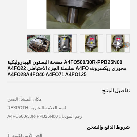
A4FO500/30R-PPB25N00 مضخة البستون الهيدروليكية
محوري ريكسروث A4FO سلسلة الجزء الاحتياطي A4FO22
A4FO28A4FO40 A4FO71 A4FO125
تفاصيل المنتج
مكان المنشأ: الصين
اسم العلامة التجارية: REXROTH
رقم الموديل: A4FO500/30R-PPB25N00
شروط الدفع والشحن
الحد الأدنى لكمية: 1