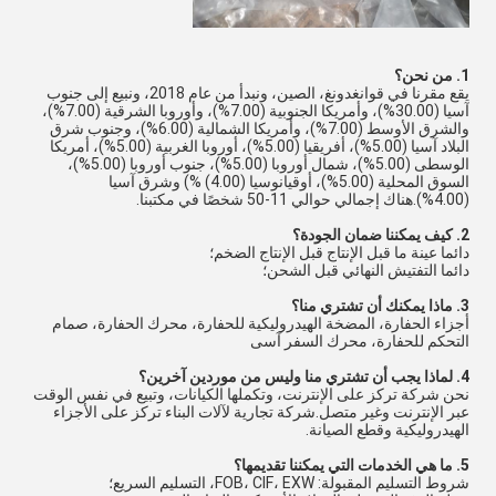
1. من نحن؟
يقع مقرنا في قوانغدونغ، الصين، ونبدأ من عام 2018، ونبيع إلى جنوب
آسيا (30.00%)، وأمريكا الجنوبية (7.00%)، وأوروبا الشرقية (7.00%)،
والشرق الأوسط (7.00%)، وأمريكا الشمالية (6.00%)، وجنوب شرق
البلاد آسيا (5.00%)، أفريقيا (5.00%)، أوروبا الغربية (5.00%)، أمريكا
الوسطى (5.00%)، شمال أوروبا (5.00%)، جنوب أوروبا (5.00%)،
السوق المحلية (5.00%)، أوقيانوسيا (4.00) %) وشرق آسيا
(4.00%).هناك إجمالي حوالي 11-50 شخصًا في مكتبنا.
2. كيف يمكننا ضمان الجودة؟
دائما عينة ما قبل الإنتاج قبل الإنتاج الضخم؛
دائما التفتيش النهائي قبل الشحن؛
3. ماذا يمكنك أن تشتري منا؟
أجزاء الحفارة، المضخة الهيدروليكية للحفارة، محرك الحفارة، صمام
التحكم للحفارة، محرك السفر آسى
4. لماذا يجب أن تشتري منا وليس من موردين آخرين؟
نحن شركة تركز على الإنترنت، وتكملها الكيانات، وتبيع في نفس الوقت
عبر الإنترنت وغير متصل.شركة تجارية لآلات البناء تركز على الأجزاء
الهيدروليكية وقطع الصيانة.
5. ما هي الخدمات التي يمكننا تقديمها؟
شروط التسليم المقبولة: FOB، CIF، EXW، التسليم السريع؛